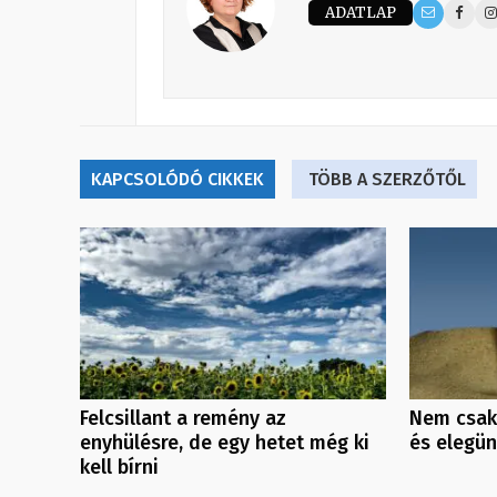
ADATLAP
KAPCSOLÓDÓ CIKKEK
TÖBB A SZERZŐTŐL
Felcsillant a remény az
Nem csak
enyhülésre, de egy hetet még ki
és elegü
kell bírni