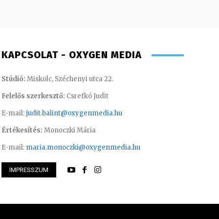
KAPCSOLAT - OXYGEN MEDIA
Stúdió:
Miskolc, Széchenyi utca 22.
Felelős szerkesztő:
Csrefkó Judit
E-mail:
judit.balint@oxygenmedia.hu
Értékesítés:
Monoczki Mária
E-mail:
maria.monoczki@oxygenmedia.hu
IMPRESSZUM
Éva – sales manager
Torma Anikó – irod