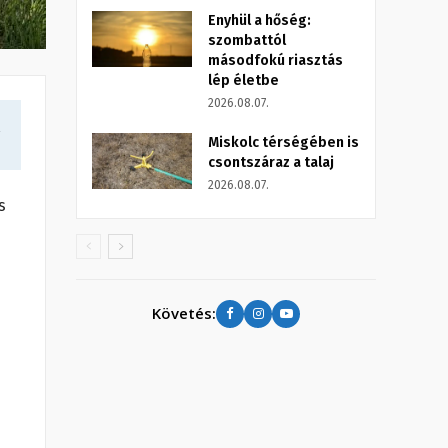
Enyhül a hőség:
szombattól
másodfokú riasztás
lép életbe
2026.08.07.
a
Miskolc térségében is
csontszáraz a talaj
2026.08.07.
s
Követés: