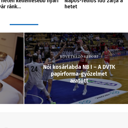
 héten kellemesebb nyári
Napos-felhős idő zárja a
vár ránk…
hetet
KÖVETKEZŐ SZTORI
Női kosárlabda NB I – A DVTK
papírforma-győzelmet
aratott