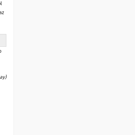
l
az
b
bay)