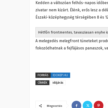
Kedden a változóan felhős-napos időben 
zivatar nem kizárt. Élénk, erős lesz a dé
Északi-középhegység térségében 8 és 12 
Hétfőn frontmentes, tavasziasan enyhe i
A melegedés melegfront tüneteket produl
fokozódhatnak a fejfájásos panaszok, va
FORRÁS
IDOKEP.HU
CÍMKÉK
időjárás
Megosztás