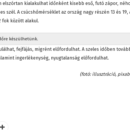
elszórtan kialakulhat időnként kisebb eső, futó zápor, ného
lies szél. A csúcshőmérséklet az ország nagy részén 13 és 19, 
fok között alakul.
dőre készülhetünk.
álhat, fejfájás, migrént előfordulhat. A szeles időben továb
lamint ingerlékenység, nyugtalanság előfordulhat.
(fotó: illusztráció, pixa