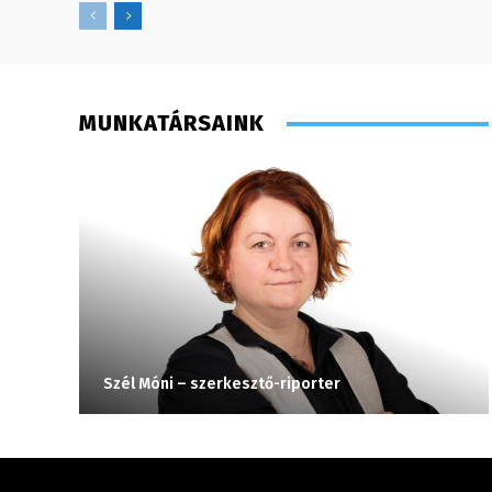
MUNKATÁRSAINK
Szél Móni – szerkesztő-riporter