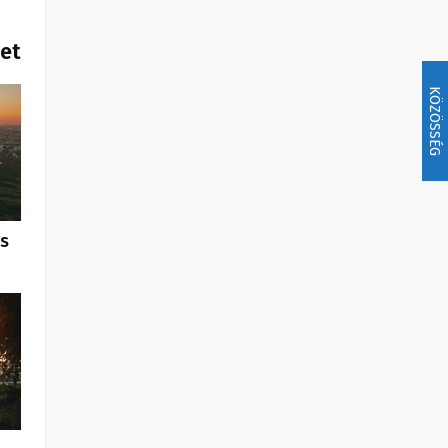
het
KÖZÖSSÉG
us