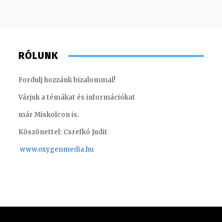
RÓLUNK
Fordulj hozzánk bizalommal!
Várjuk a témákat és információkat
már Miskolcon is.
Köszönettel: Csrefkó Judit
www.oxyge
nmedia.hu
Imre Rebeka – marketing gyakornok
Gombos 