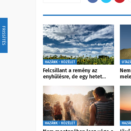
FRISSÍTÉS
HAZÁNK - KÖZÉLET
UTAZ
Felcsillant a remény az
Nem 
enyhülésre, de egy hetet…
mele
HAZÁNK - KÖZÉLET
HAZÁ