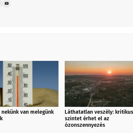
 nekünk van melegünk
Láthatatlan veszély: kritiku
nk
szintet érhet el az
ózonszennyezés