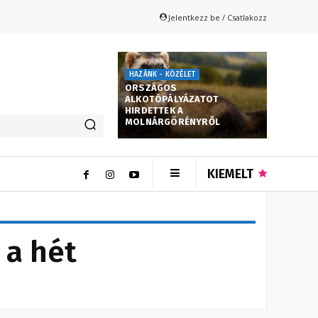
Jelentkezz be / Csatlakozz
HAZÁNK - KÖZÉLET
ORSZÁGOS
ALKOTÓPÁLYÁZATOT
HIRDETTEK A
MOLNÁRGÖRÉNYRŐL
KIEMELT
 a hét