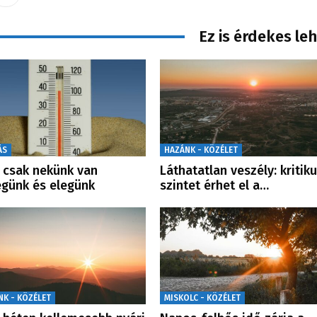
Ez is érdekes le
ÁS
HAZÁNK - KÖZÉLET
csak nekünk van
Láthatatlan veszély: kritik
günk és elegünk
szintet érhet el a…
NK - KÖZÉLET
MISKOLC - KÖZÉLET