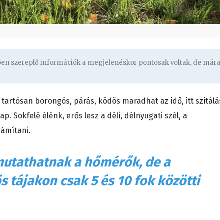
gben szereplő információk a megjelenéskor pontosak voltak, de már
tartósan borongós, párás, ködös maradhat az idő, itt szitálá
p. Sokfelé élénk, erős lesz a déli, délnyugati szél, a
zámítani.
mutathatnak a hőmérők, de a
 tájakon csak 5 és 10 fok közötti