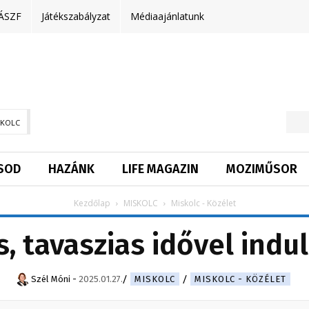
ÁSZF
Játékszabályzat
Médiaajánlatunk
SKOLC
SOD
HAZÁNK
LIFE MAGAZIN
MOZIMŰSOR
Kezdőlap
MISKOLC
Miskolc - Közélet
, tavaszias idővel indul
Szél Móni
-
2025.01.27.
MISKOLC
MISKOLC - KÖZÉLET