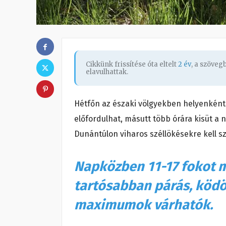
Cikkünk frissítése óta eltelt
2 év
, a szöve
elavulhattak.
Hétfőn az északi völgyekben helyenként 
előfordulhat, másutt több órára kisüt a na
Dunántúlon viharos széllökésekre kell s
Napközben 11-17 fokot 
tartósabban párás, ködös
maximumok várhatók.