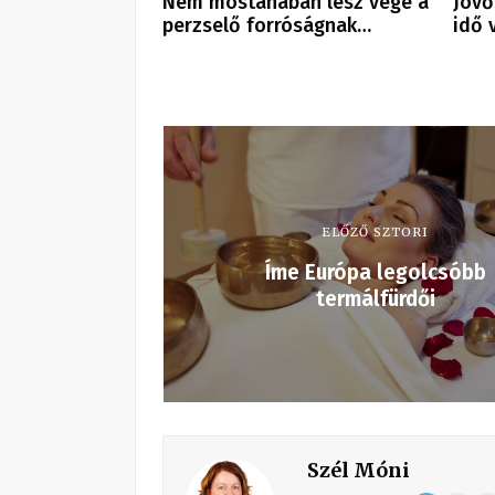
Nem mostanában lesz vége a
Jövő
perzselő forróságnak…
idő 
ELŐZŐ SZTORI
Íme Európa legolcsóbb
termálfürdői
Szél Móni