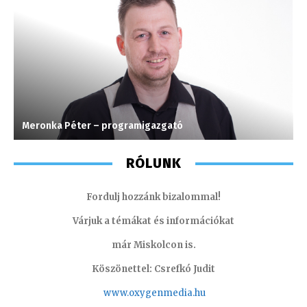
Meronka Péter – programigazgató
G
RÓLUNK
Fordulj hozzánk bizalommal!
Várjuk a témákat és információkat
már Miskolcon is.
Köszönettel: Csrefkó Judit
www.oxyge
nmedia.hu