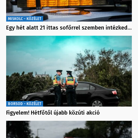
MISKOLC - KÖZÉLET
Egy hét alatt 21 ittas sofőrrel szemben intézked…
BORSOD - KÖZÉLET
Figyelem! Hétfőtől újabb közúti akció