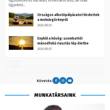
ügyintézés ez idő alatt is elérhető lesz, de csak
ügyeleti...
Országos alkotópályázatot hirdettek
a molnárgörényről
2026.08.07.
Enyhül a hőség: szombattól
másodfokú riasztás lép életbe
2026.08.07.
Követés:
MUNKATÁRSAINK