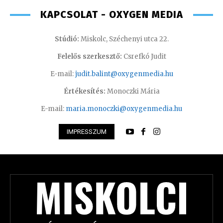
KAPCSOLAT - OXYGEN MEDIA
Stúdió:
Miskolc, Széchenyi utca 22.
Felelős szerkesztő:
Csrefkó Judit
E-mail:
judit.balint@oxygenmedia.hu
Értékesítés:
Monoczki Mária
E-mail:
maria.monoczki@oxygenmedia.hu
IMPRESSZUM