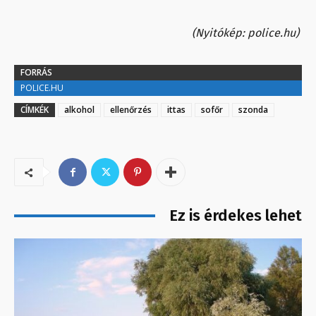
(Nyitókép: police.hu)
FORRÁS
POLICE.HU
CÍMKÉK
alkohol
ellenőrzés
ittas
sofőr
szonda
Ez is érdekes lehet