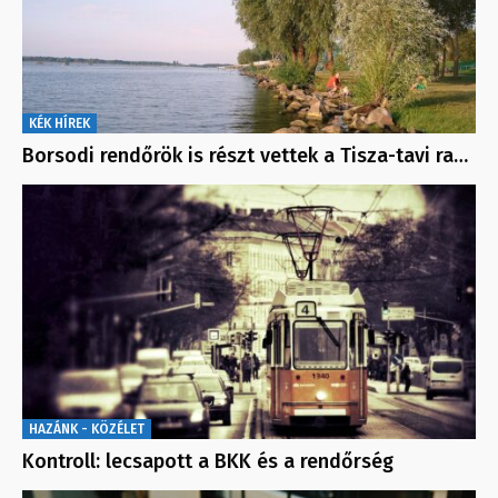
KÉK HÍREK
Borsodi rendőrök is részt vettek a Tisza-tavi ra…
HAZÁNK - KÖZÉLET
Kontroll: lecsapott a BKK és a rendőrség