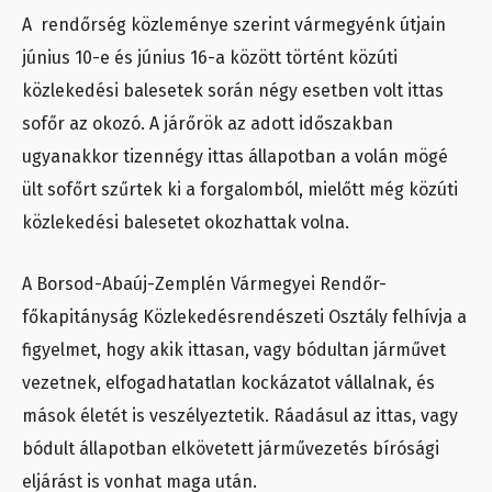
A rendőrség közleménye szerint vármegyénk útjain
június 10-e és június 16-a között történt közúti
közlekedési balesetek során négy esetben volt ittas
sofőr az okozó. A járőrök az adott időszakban
ugyanakkor tizennégy ittas állapotban a volán mögé
ült sofőrt szűrtek ki a forgalomból, mielőtt még közúti
közlekedési balesetet okozhattak volna.
A Borsod-Abaúj-Zemplén Vármegyei Rendőr-
főkapitányság Közlekedésrendészeti Osztály felhívja a
figyelmet, hogy akik ittasan, vagy bódultan járművet
vezetnek, elfogadhatatlan kockázatot vállalnak, és
mások életét is veszélyeztetik. Ráadásul az ittas, vagy
bódult állapotban elkövetett járművezetés bírósági
eljárást is vonhat maga után.