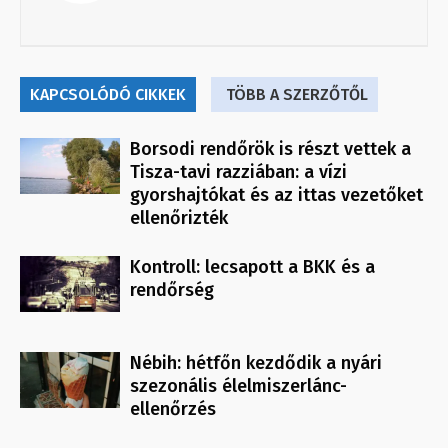
KAPCSOLÓDÓ CIKKEK
TÖBB A SZERZŐTŐL
Borsodi rendőrök is részt vettek a
Tisza-tavi razziában: a vízi
gyorshajtókat és az ittas vezetőket
ellenőrizték
Kontroll: lecsapott a BKK és a
rendőrség
Nébih: hétfőn kezdődik a nyári
szezonális élelmiszerlánc-
ellenőrzés