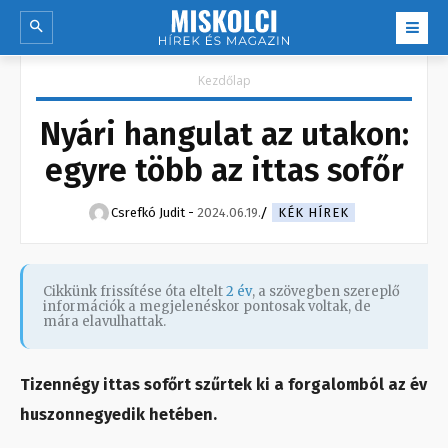
Kezdőlap
Nyári hangulat az utakon:
egyre több az ittas sofőr
Csrefkó Judit
-
2024.06.19.
KÉK HÍREK
Cikkünk frissítése óta eltelt
2 év
, a szövegben szereplő
információk a megjelenéskor pontosak voltak, de
mára elavulhattak.
Tizennégy ittas sofőrt szűrtek ki a forgalomból az év
huszonnegyedik hetében.