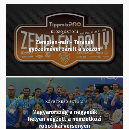
ELŐZŐ SZTORI
Zemplén-rali – Turánék
győzelmével zárult a szezon
KÖVETKEZŐ SZTORI
Magyarország a negyedik
helyen végzett a nemzetközi
robotikai versenyen