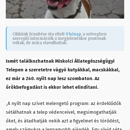
Cikkünk frissítése óta eltelt
9 hónap
, a szövegben
szereplő információk a megjelenéskor pontosak
voltak, de mára elavulhattak.
Ismét találkozhatnak Miskolci Állategészségügyi
Telepen a szeretetre vágyó kutyákkal, macskákkal,
ez már a 240. nyílt nap lesz szombaton. Az
örökbefogadást is ekkor lehet elindítani.
„A nyílt nap szívet melengető program: az érdeklődők
sétálhatnak a telep védenceivel, megsimogathatják
őket, és átadhatják nekik azt a figyelmet és törődést,
amely számukra a legnagyobb ajándék. Egy rövid séta