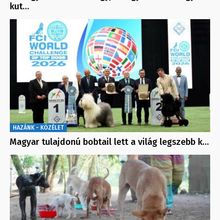
kut…
HAZÁNK - KÖZÉLET
Magyar tulajdonú bobtail lett a világ legszebb k…