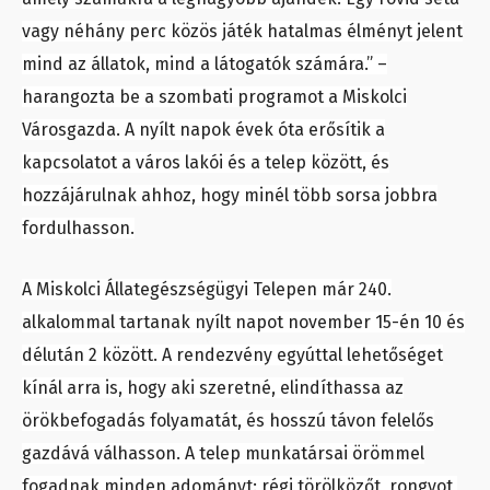
vagy néhány perc közös játék hatalmas élményt jelent
mind az állatok, mind a látogatók számára.” –
harangozta be a szombati programot a Miskolci
Városgazda. A nyílt napok évek óta erősítik a
kapcsolatot a város lakói és a telep között, és
hozzájárulnak ahhoz, hogy minél több sorsa jobbra
fordulhasson.
A Miskolci Állategészségügyi Telepen már 240.
alkalommal tartanak nyílt napot november 15-én 10 és
délután 2 között. A rendezvény egyúttal lehetőséget
kínál arra is, hogy aki szeretné, elindíthassa az
örökbefogadás folyamatát, és hosszú távon felelős
gazdává válhasson. A telep munkatársai örömmel
fogadnak minden adományt: régi törölközőt, rongyot,