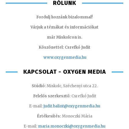
RÓLUNK
Fordulj hozzánk bizalommal!
Várjuk a témákat és információkat
már Miskolcon is.
Köszönettel: Csrefkó Judit
www.oxyge
nmedia.hu
KAPCSOLAT - OXYGEN MEDIA
Stúdió:
Miskolc, Széchenyi utca 22.
Felelős szerkesztő:
Csrefkó Judit
E-mail:
judit.balint@oxygenmedia.hu
Értékesítés:
Monoczki Mária
E-mail:
maria.monoczki@oxygenmedia.hu