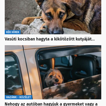
KÉK HÍREK
Vasúti kocsiban hagyta a kikötözött kutyáját…
HAZÁNK - KÖZÉLET
Nehogy az autóban hagyjuk a gyermeket vagy a