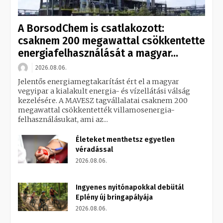
A BorsodChem is csatlakozott:
csaknem 200 megawattal csökkentette
energiafelhasználását a magyar...
2026.08.06.
Jelentős energiamegtakarítást ért el a magyar
vegyipar a kialakult energia- és vízellátási válság
kezelésére. A MAVESZ tagvállalatai csaknem 200
megawattal csökkentették villamosenergia-
felhasználásukat, ami az...
Életeket menthetsz egyetlen
véradással
2026.08.06.
Ingyenes nyitónapokkal debütál
Eplény új bringapályája
2026.08.06.