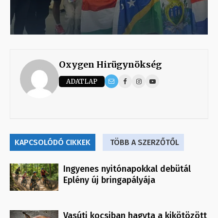
Oxygen Hirügynökség
ADATLAP
KAPCSOLÓDÓ CIKKEK
TÖBB A SZERZŐTŐL
Ingyenes nyitónapokkal debütál
Eplény új bringapályája
Vasúti kocsiban hagyta a kikötözött