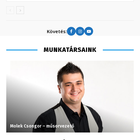
Követés:
MUNKATÁRSAINK
Molek Csongor – műsorvezető
S