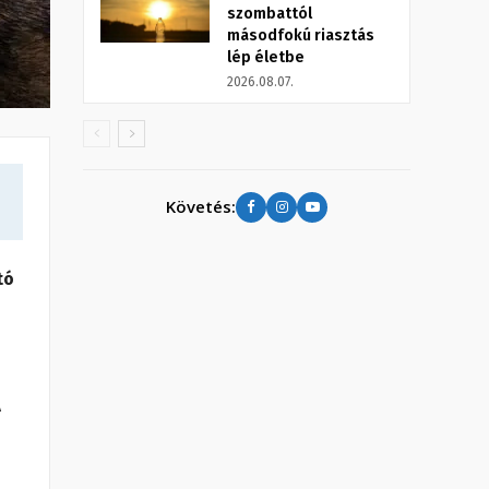
szombattól
másodfokú riasztás
lép életbe
2026.08.07.
Követés:
tó
A