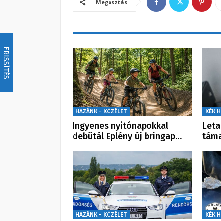
Megosztás
FRISSÍTÉS
HAZÁNK - KÖZÉLET
KÉK H
Ingyenes nyitónapokkal
Leta
debütál Eplény új bringap…
táma
HAZÁNK - KÖZÉLET
KÉK H