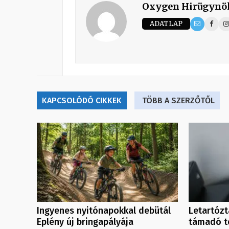
Oxygen Hirügynö
ADATLAP
KAPCSOLÓDÓ CIKKEK
TÖBB A SZERZŐTŐL
Ingyenes nyitónapokkal debütál
Letartózt
Eplény új bringapályája
támadó t