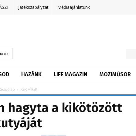
ÁSZF
Játékszabályzat
Médiaajánlatunk
SKOLC
SOD
HAZÁNK
LIFE MAGAZIN
MOZIMŰSOR
Kezdőlap
KÉK HÍREK
n hagyta a kikötözött
utyáját