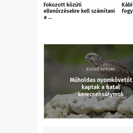
Fokozott közúti
Kábí
ellenőrzésekre kell számítani
fogy
a …
ELŐZŐ SZTORI
Műholdas nyomkövetőt
kaptak a fiatal
kerecsensólymok