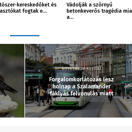
tószer-kereskedőket és
Vádolják a szörnyű
asztókat fogtak e…
betonkeverős tragédia mia
a…
KÖVETKEZŐ SZTORI
Forgalomkorlátozás lesz
holnap a Szalamander
fáklyás felvonulás miatt