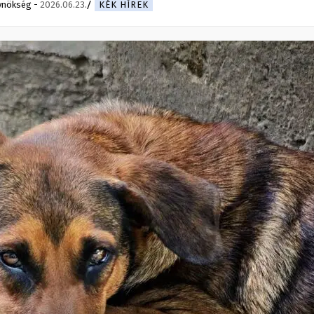
ynökség
-
2026.06.23.
KÉK HÍREK