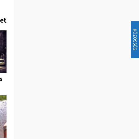
het
KÖZÖSSÉG
s