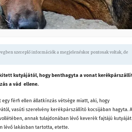
övegben szereplő információk a megjelenéskor pontosak voltak, de
kitett kutyájától, hogy benthagyta a vonat kerékpárszállí
zás a vád ellene.
egy férfi ellen állatkínzás vétsége miatt, aki, hogy
tól, vasúti szerelvény kerékpárszállító kocsijában hagyta. 
ávollétében, annak tulajdonában lévő keverék fajtájú kutyáját
 lévő lakásban tartotta, etette.