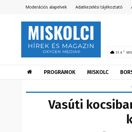
Moderációs alapelvek
Adatkezelési tájékoztató
C
31.4
MI
PROGRAMOK
MISKOLC
BOR
Vasúti kocsiba
k