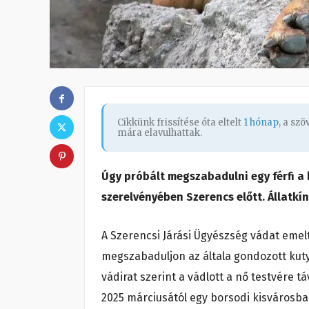
Cikkünk frissítése óta eltelt
1 hónap
, a sz
mára elavulhattak.
Úgy próbált megszabadulni egy férfi a 
szerelvényében Szerencs előtt. Állatkín
A Szerencsi Járási Ügyészség vádat emelt 
megszabaduljon az általa gondozott kutyá
vádirat szerint a vádlott a nő testvére t
2025 márciusától egy borsodi kisvárosban