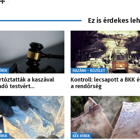
Ez is érdekes le
ÍREK
HAZÁNK - KÖZÉLET
rtóztatták a kaszával
Kontroll: lecsapott a BKK é
dó testvért…
a rendőrség
ÍREK
KÉK HÍREK