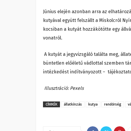
Június elején azonban arra az elhatározá
kutyával együtt felszállt a Miskolcról Ny
kocsiban a kutyát hozzákötötte egy állv
vonatról.
A kutyát a jegyvizsgáló találta meg, áll
büntetlen előéletű vádlottal szemben t
intézkedést indítványozott – tájékozta
Illusztráció: Pexels
CÍMKÉK
állatkínzás
kutya
rendőrség
v