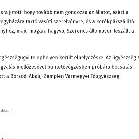
sra jutott, hogy tovább nem gondozza az állatot, ezért a
íregyházára tartó vasúti szerelvényre, és a kerékpárszállító
ányhoz, majd magára hagyva, Szerencs állomáson leszállt a
ategészségügyi telephelyen került elhelyezésre. Az ügyészség 
árgyalás mellőzésével büntetővégzésben próbára bocsátás
tott a Borsod-Abaúj-Zemplén Vármegyei Főügyészség.
ádirat