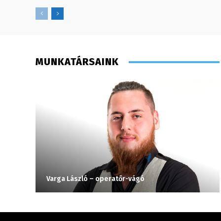
MUNKATÁRSAINK
Varga László – operatőr-vágó