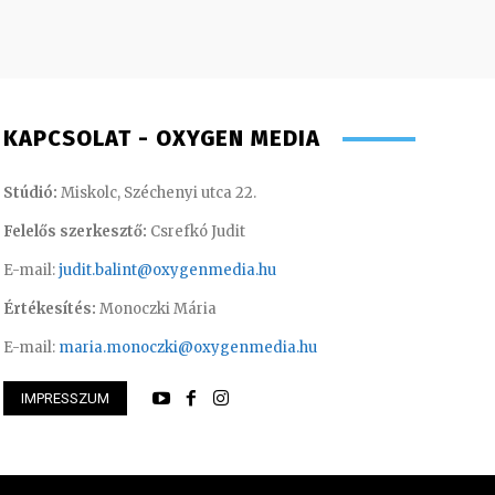
KAPCSOLAT - OXYGEN MEDIA
Stúdió:
Miskolc, Széchenyi utca 22.
Felelős szerkesztő:
Csrefkó Judit
E-mail:
judit.balint@oxygenmedia.hu
Értékesítés:
Monoczki Mária
E-mail:
maria.monoczki@oxygenmedia.hu
IMPRESSZUM
 Ferenc – technikus
Monoczki Mária – é