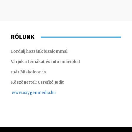
RÓLUNK
Fordulj hozzánk bizalommal!
Várjuk a témákat és információkat
már Miskolcon is.
Köszönettel: Csrefkó Judit
www.oxyge
nmedia.hu
Szél Móni – szerkesztő-riporter
Horváth