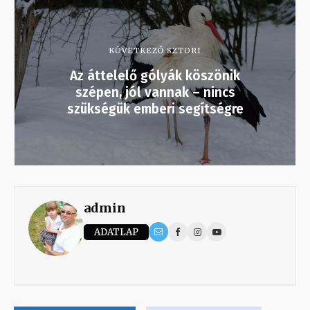
KÖVETKEZŐ SZTORI
Az áttelelő gólyák köszönik
szépen, jól vannak – nincs
szükségük emberi segítségre
admin
ADATLAP