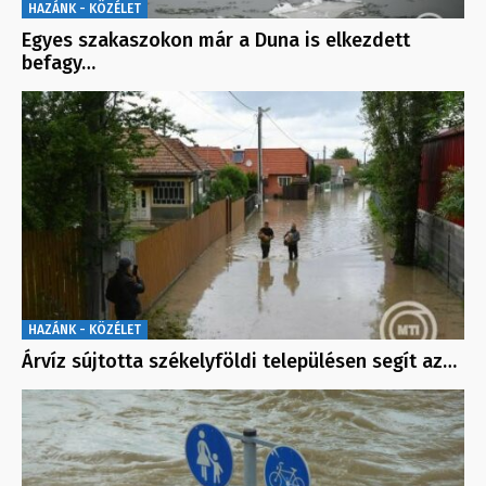
HAZÁNK - KÖZÉLET
Egyes szakaszokon már a Duna is elkezdett
befagy…
HAZÁNK - KÖZÉLET
Árvíz sújtotta székelyföldi településen segít az…