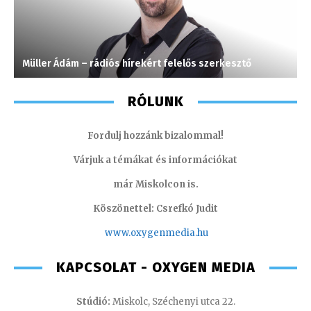
Müller Ádám – rádiós hírekért felelős szerkesztő
M
RÓLUNK
Fordulj hozzánk bizalommal!
Várjuk a témákat és információkat
már Miskolcon is.
Köszönettel: Csrefkó Judit
www.oxyge
nmedia.hu
KAPCSOLAT - OXYGEN MEDIA
Stúdió:
Miskolc, Széchenyi utca 22.