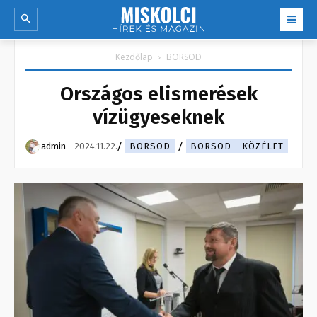
Kezdőlap
BORSOD
Országos elismerések
vízügyeseknek
admin
-
2024.11.22.
BORSOD
BORSOD - KÖZÉLET