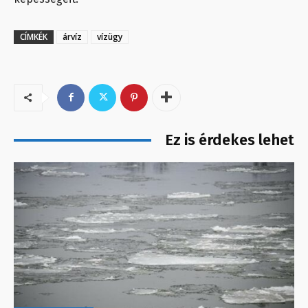
CÍMKÉK
árvíz
vízügy
Ez is érdekes lehet