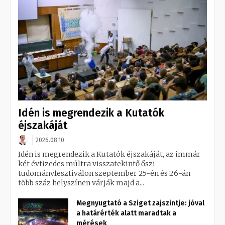
Idén is megrendezik a Kutatók
éjszakáját
2026.08.10.
Idén is megrendezik a Kutatók éjszakáját, az immár
két évtizedes múltra visszatekintő őszi
tudományfesztiválon szeptember 25-én és 26-án
több száz helyszínen várják majd a...
Megnyugtató a Sziget zajszintje: jóval
a határérték alatt maradtak a
mérések