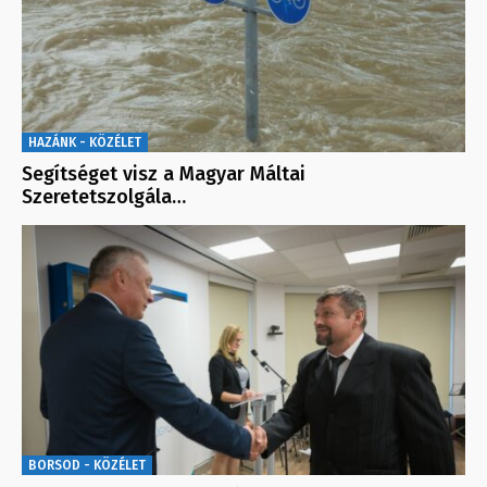
HAZÁNK - KÖZÉLET
Segítséget visz a Magyar Máltai
Szeretetszolgála…
BORSOD - KÖZÉLET