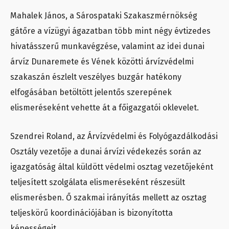
Mahalek János, a Sárospataki Szakaszmérnökség
gátőre a vízügyi ágazatban több mint négy évtizedes
hivatásszerű munkavégzése, valamint az idei dunai
árvíz Dunaremete és Vének közötti árvízvédelmi
szakaszán észlelt veszélyes buzgár hatékony
elfogásában betöltött jelentős szerepének
elismeréseként vehette át a főigazgatói oklevelet.
Szendrei Roland, az Árvízvédelmi és Folyógazdálkodási
Osztály vezetője a dunai árvízi védekezés során az
igazgatóság által küldött védelmi osztag vezetőjeként
teljesített szolgálata elismeréseként részesült
elismerésben. Ő szakmai irányítás mellett az osztag
teljeskörű koordinációjában is bizonyította
képességeit.