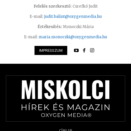
Felelős szerkesztő:
Csrefkó Judit
E-mail:
judit.balint@oxygenmedia.hu
Értékesítés:
Monoczki Mária
E-mail:
maria.monoczki@oxygenmedia.hu
IMPRESSZUM
CÍMLAP