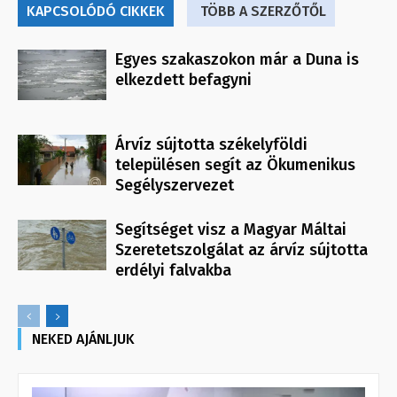
KAPCSOLÓDÓ CIKKEK
TÖBB A SZERZŐTŐL
Egyes szakaszokon már a Duna is
elkezdett befagyni
Árvíz sújtotta székelyföldi
településen segít az Ökumenikus
Segélyszervezet
Segítséget visz a Magyar Máltai
Szeretetszolgálat az árvíz sújtotta
erdélyi falvakba
NEKED AJÁNLJUK