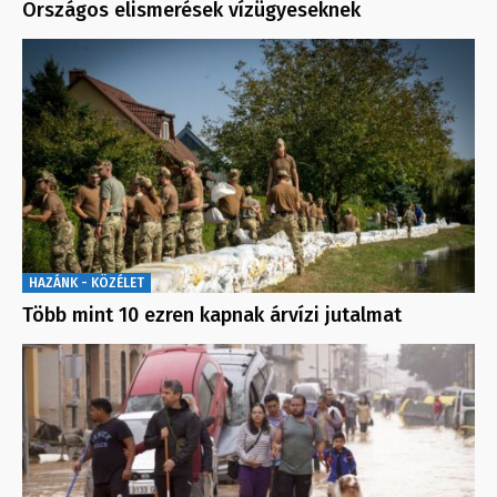
Országos elismerések vízügyeseknek
HAZÁNK - KÖZÉLET
Több mint 10 ezren kapnak árvízi jutalmat