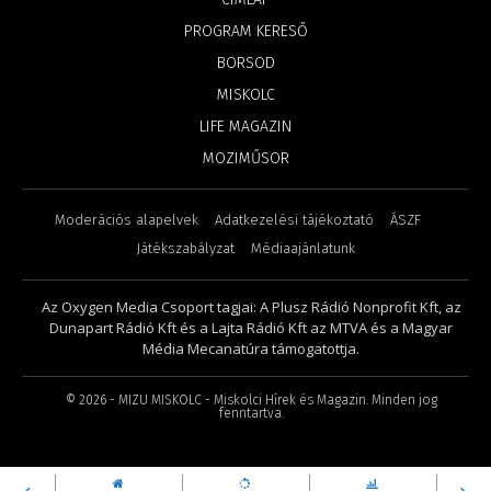
PROGRAM KERESŐ
BORSOD
MISKOLC
LIFE MAGAZIN
MOZIMŰSOR
Moderációs alapelvek
Adatkezelési tájékoztató
ÁSZF
Játékszabályzat
Médiaajánlatunk
Az Oxygen Media Csoport tagjai: A Plusz Rádió Nonprofit Kft, az
Dunapart Rádió Kft és a Lajta Rádió Kft az MTVA és a Magyar
Média Mecanatúra támogatottja.
©
2026
- MIZU MISKOLC - Miskolci Hírek és Magazin. Minden jog
fenntartva.