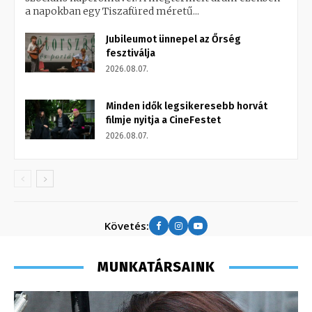
a napokban egy Tiszafüred méretű...
Jubileumot ünnepel az Őrség
fesztiválja
2026.08.07.
Minden idők legsikeresebb horvát
filmje nyitja a CineFestet
2026.08.07.
Követés:
MUNKATÁRSAINK