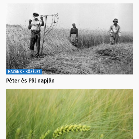
HAZÁNK - KÖZÉLET
Péter és Pál napján