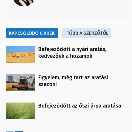
KAPCSOLÓDÓ CIKKEK
TÖBB A SZERZŐTŐL
Befejeződött a nyári aratás,
kedvezőek a hozamok
Figyelem, még tart az aratási
szezon!
Befejeződött az őszi árpa aratása