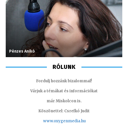
Pénzes Anikó
K
RÓLUNK
Fordulj hozzánk bizalommal!
Várjuk a témákat és információkat
már Miskolcon is.
Köszönettel: Csrefkó Judit
www.oxyge
nmedia.hu