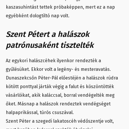
kaszasuhintást tettek próbaképpen, mert ez a nap
egyébként dologtiltó nap volt.
Szent Pétert a halászok
patrónusaként tisztelték
Az egykori halászcéhek ilyenkor rendezték a
gyűlésüket. Ekkor volt a legény- és mesteravatás.
Dunaszekcsőn Péter-Pál előestéjén a halászok rúdra
kötött ponttyal járták végig a falut és köszöntötték
vásárlóikat, akik kaláccsal, borral vendégelték meg
őket. Másnap a halászok rendeztek vendégséget
halpaprikással, túrós csuszával.
Szent Péter a szegedi lakatoscéh védőszentje volt,