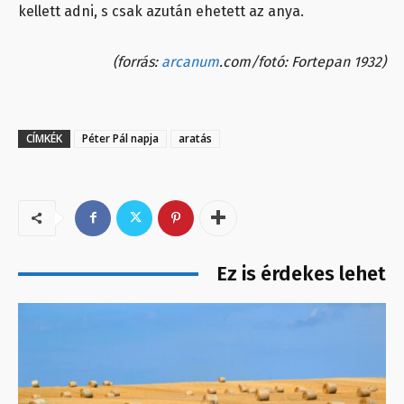
kellett adni, s csak azután ehetett az anya.
(forrás:
arcanum
.com/fotó: Fortepan 1932)
CÍMKÉK
Péter Pál napja
aratás
Ez is érdekes lehet