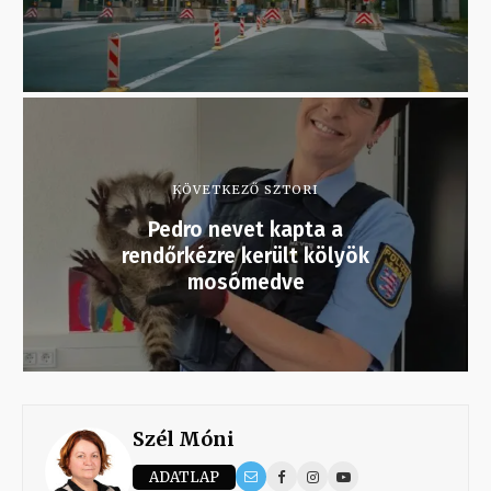
KÖVETKEZŐ SZTORI
Pedro nevet kapta a
rendőrkézre került kölyök
mosómedve
Szél Móni
ADATLAP