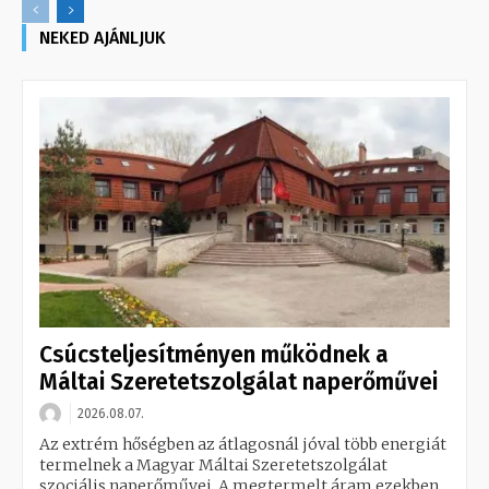
NEKED AJÁNLJUK
Csúcsteljesítményen működnek a
Máltai Szeretetszolgálat naperőművei
2026.08.07.
Az extrém hőségben az átlagosnál jóval több energiát
termelnek a Magyar Máltai Szeretetszolgálat
szociális naperőművei. A megtermelt áram ezekben