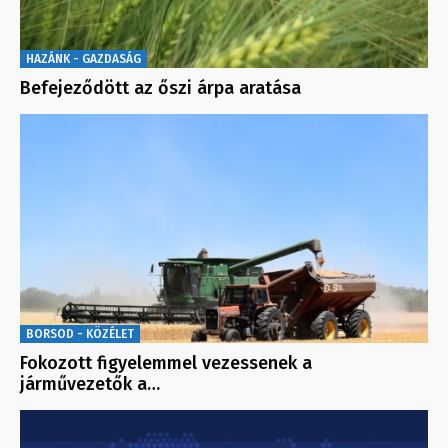
HAZÁNK - GAZDASÁG
Befejeződött az őszi árpa aratása
BORSOD - KÖZÉLET
Fokozott figyelemmel vezessenek a
járművezetők a…