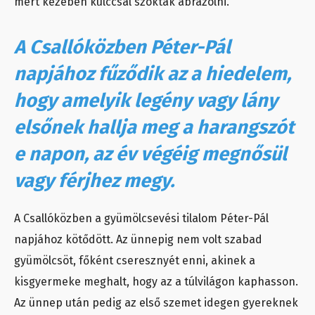
mert kezében kulccsal szokták ábrázolni.
A Csallóközben Péter-Pál
napjához fűződik az a hiedelem,
hogy amelyik legény vagy lány
elsőnek hallja meg a harangszót
e napon, az év végéig megnősül
vagy férjhez megy.
A Csallóközben a gyümölcsevési tilalom Péter-Pál
napjához kötődött. Az ünnepig nem volt szabad
gyümölcsöt, főként cseresznyét enni, akinek a
kisgyermeke meghalt, hogy az a túlvilágon kaphasson.
Az ünnep után pedig az első szemet idegen gyereknek