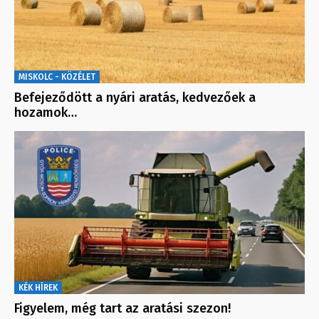
MISKOLC - KÖZÉLET
Befejeződött a nyári aratás, kedvezőek a
hozamok…
KÉK HÍREK
Figyelem, még tart az aratási szezon!