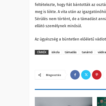
feltételezte, hogy fiát bántották az oszt
meg is lökte. A vita után az igazgatónőhö
Sérülés nem történt, de a
támadást annál
ellátó személynek minősül.
Az ügyészség a büntetlen előéletű vádlo
CÍMKÉK
iskola
támadás
tanárnő
vádira
Megosztás