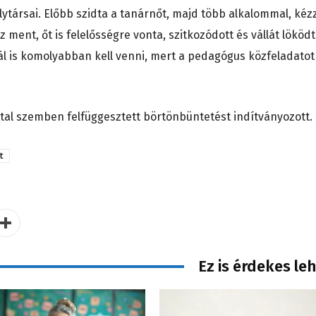
álytársai. Előbb szidta a tanárnőt, majd több alkalommal, kéz
z ment, őt is felelősségre vonta, szitkozódott és vállát löködt
 is komolyabban kell venni, mert a pedagógus közfeladatot
ttal szemben felfüggesztett börtönbüntetést indítványozott.
t
Ez is érdekes le