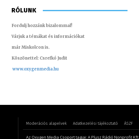
RÓLUNK
Fordulj hozzánk bizalommal!
Várjuk a témákat és információkat
már Miskolcon is.
Köszönettel: Csrefkó Judit
www.oxyge
nmedia.hu
Turi Szilvia- könyvelési asszisztens
Molek C
Moderációs alapelvek
Adatkezelési tájékoztató
ÁSZF
Az Oxygen Media Csoport tagjai: A Plusz Rádió Nonprofit Kft