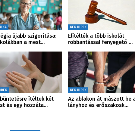
NIKA
KÉK HÍREK
égia újabb szigorítása:
Elítélték a több iskolát
skolákban a mest…
robbantással fenyegető …
ÍREK
KÉK HÍREK
büntetésre ítéltek két
Az ablakon át mászott be 
st és egy hozzáta…
lányhoz és erőszakosk…