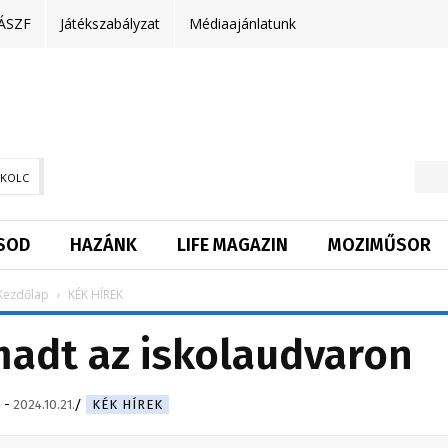
ÁSZF
Játékszabályzat
Médiaajánlatunk
SKOLC
SOD
HAZÁNK
LIFE MAGAZIN
MOZIMŰSOR
Kezdőlap
KÉK HÍREK
adt az iskolaudvaron
n
-
2024.10.21.
KÉK HÍREK