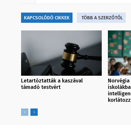
KAPCSOLÓDÓ CIKKEK
TÖBB A SZERZŐTŐL
Letartóztatták a kaszával
Norvégia 
támadó testvért
iskolákb
intellige
korlátoz