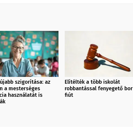
újabb szigorítása: az
Elítélték a több iskolát
an a mesterséges
robbantással fenyegető bor
ncia használatát is
fiút
zák