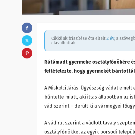
Cikkünk frissítése óta eltelt
2 év
, a szöve
elavulhattak.
Rátámadt gyermeke osztályfőnökére és 
feltételezte, hogy gyermekét bántották
A Miskolci Járási Ügyészség vádat emelt e
bűntette miatt, aki ittas állapotban az 
vád szerint – derült ki a vármegyei főüg
A vádirat szerint a vádlott tavaly szept
osztályfőnökkel az egyik borsodi települ