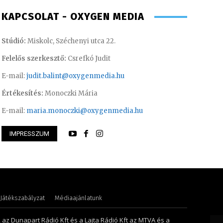
KAPCSOLAT - OXYGEN MEDIA
Stúdió:
Miskolc, Széchenyi utca 22.
Felelős szerkesztő:
Csrefkó Judit
E-mail:
judit.balint@oxygenmedia.hu
Értékesítés:
Monoczki Mária
E-mail:
maria.monoczki@oxygenmedia.hu
IMPRESSZUM
songor – műsorvezető
Asztalos Anna
Játékszabályzat
Médiaajánlatunk
, az Dunapart Rádió Kft és a Lajta Rádió Kft az MTVA és a