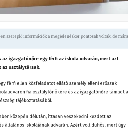
gben szereplő információk a megjelenéskor pontosak voltak, de már
az igazgatónőre egy férfi az iskola udvarán, mert azt
 az osztálytársak.
gy férfi ellen közfeladatot ellátó személy elleni erőszak
iskolaudvaron fia osztályfőnökére és az igazgatónőre támadt 
yészség tájékoztatásából.
ember közepén délután, ittasan veszekedni kezdett az
és általános iskolájának udvarán. Azért volt dühös, mert úgy