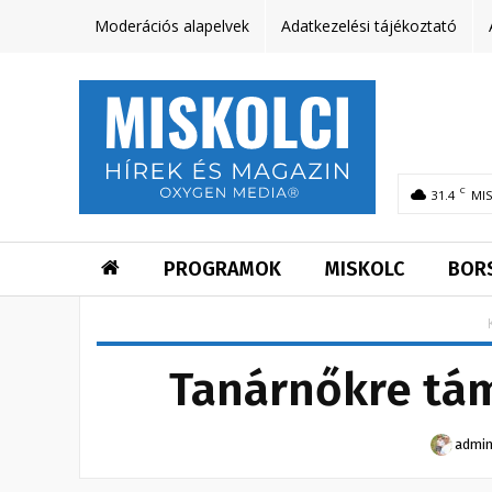
Moderációs alapelvek
Adatkezelési tájékoztató
C
31.4
MI
PROGRAMOK
MISKOLC
BOR
Tanárnőkre tám
admi