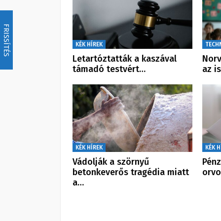
FRISSÍTÉS
KÉK HÍREK
TECH
Letartóztatták a kaszával
Norv
támadó testvért…
az i
KÉK HÍREK
KÉK H
Vádolják a szörnyű
Pénz
betonkeverős tragédia miatt
orvo
a…