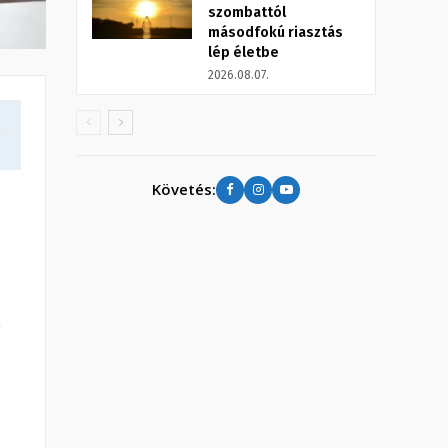
szombattól
másodfokú riasztás
lép életbe
2026.08.07.
a
Követés:
a