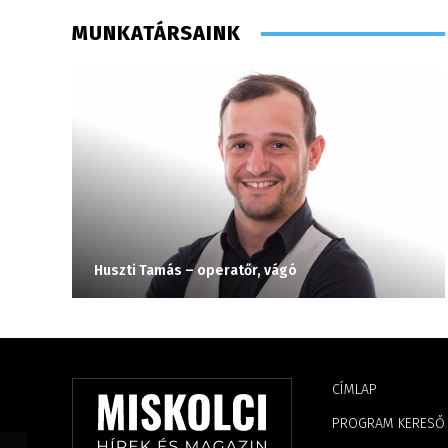
MUNKATÁRSAINK
Huszti Tamás – operatőr, vágó
CÍMLAP
PROGRAM KERESŐ