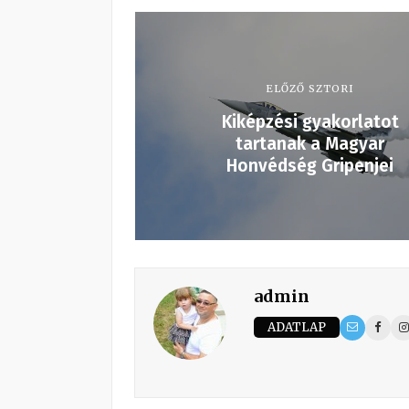
ELŐZŐ SZTORI
Kiképzési gyakorlatot
tartanak a Magyar
Honvédség Gripenjei
admin
ADATLAP