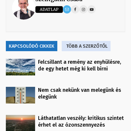
ADATLAP
KAPCSOLÓDÓ CIKKEK
TÖBB A SZERZŐTŐL
Felcsillant a remény az enyhülésre,
de egy hetet még ki kell bírni
Nem csak nekünk van melegünk és
elegünk
Láthatatlan veszély: kritikus szintet
érhet el az ózonszennyezés