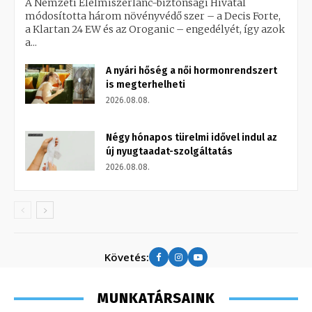
A Nemzeti Élelmiszerlánc-biztonsági Hivatal
módosította három növényvédő szer – a Decis Forte,
a Klartan 24 EW és az Oroganic – engedélyét, így azok
a...
A nyári hőség a női hormonrendszert
is megterhelheti
2026.08.08.
Négy hónapos türelmi idővel indul az
új nyugtaadat-szolgáltatás
2026.08.08.
Követés:
MUNKATÁRSAINK