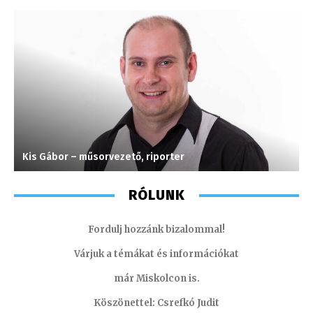
Kis Gábor – műsorvezető, riporter
K
RÓLUNK
Fordulj hozzánk bizalommal!
Várjuk a témákat és információkat
már Miskolcon is.
Köszönettel: Csrefkó Judit