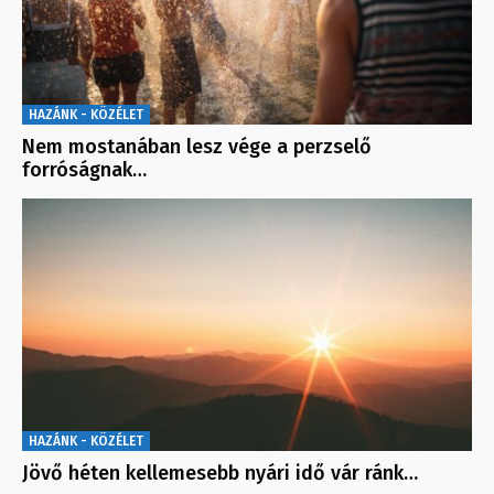
HAZÁNK - KÖZÉLET
Nem mostanában lesz vége a perzselő
forróságnak…
HAZÁNK - KÖZÉLET
Jövő héten kellemesebb nyári idő vár ránk…