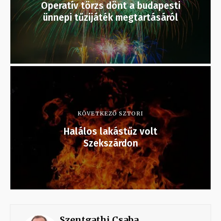
Operatív törzs dönt a budapesti
ünnepi tűzijáték megtartásáról
KÖVETKEZŐ SZTORI
Halálos lakástűz volt
Szekszárdon
Szentgathi Csaba