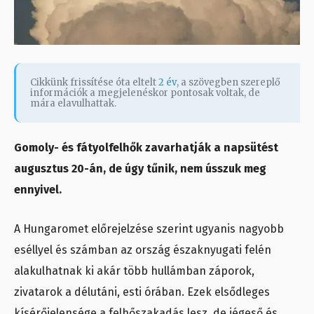
Cikkünk frissítése óta eltelt
2 év
, a szövegben szereplő
információk a megjelenéskor pontosak voltak, de
mára elavulhattak.
Gomoly- és fátyolfelhők zavarhatják a napsütést
augusztus 20-án, de úgy tűnik, nem ússzuk meg
ennyivel.
A Hungaromet előrejelzése szerint ugyanis nagyobb
eséllyel és számban az ország északnyugati felén
alakulhatnak ki akár több hullámban záporok,
zivatarok a délutáni, esti órában. Ezek elsődleges
kísérőjelensége a felhőszakadás lesz, de jégeső és