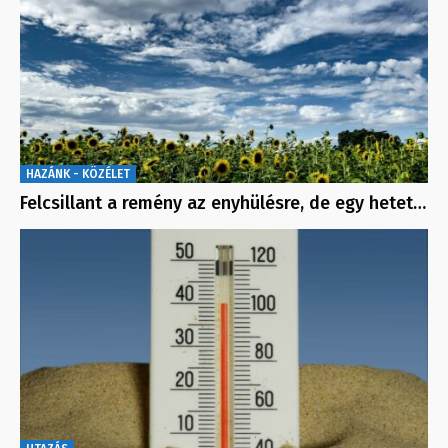
HAZÁNK - KÖZÉLET
Felcsillant a remény az enyhülésre, de egy hetet…