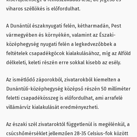
viharos széllökés is előfordulhat.
A Dunántúl északnyugati felén, kétharmadán, Pest
vármegyében és környékén, valamint az Északi-
középhegység nyugati felén a legkedvezőbbek a
feltételek csapadékgócok kialakulásához, míg az Alföld
délkeleti, keleti részén erre sokkal kisebb az esély.
Az ismétlődő záporokból, zivatarokból kiemelten a
Dunántúli-középhegység középső részén 50 milliméter
feletti csapadékösszeg is előfordulhat, ami arrafelé
villámárvíz kialakulását eredményezheti.
Az északi szél zivataroktól függetlenül is megélénkül, a
csúcshőmérséklet jellemzően 28-35 Celsius-fok között