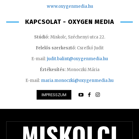
www.oxyge
nmedia.hu
KAPCSOLAT - OXYGEN MEDIA
Stúdió:
Miskolc, Széchenyi utca 22.
Felelős szerkesztő:
Csrefkó Judit
E-mail:
judit.balint@oxygenmedia.hu
Értékesítés:
Monoczki Mária
E-mail:
maria.monoczki@oxygenmedia.hu
IMPRESSZUM