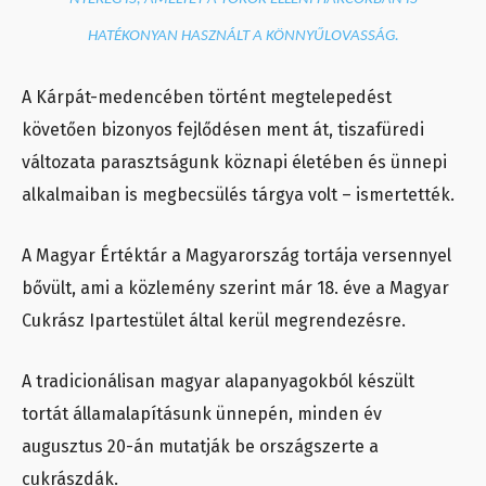
HATÉKONYAN HASZNÁLT A KÖNNYŰLOVASSÁG.
A Kárpát-medencében történt megtelepedést
követően bizonyos fejlődésen ment át, tiszafüredi
változata parasztságunk köznapi életében és ünnepi
alkalmaiban is megbecsülés tárgya volt – ismertették.
A Magyar Értéktár a Magyarország tortája versennyel
bővült, ami a közlemény szerint már 18. éve a Magyar
Cukrász Ipartestület által kerül megrendezésre.
A tradicionálisan magyar alapanyagokból készült
tortát államalapításunk ünnepén, minden év
augusztus 20-án mutatják be országszerte a
cukrászdák.