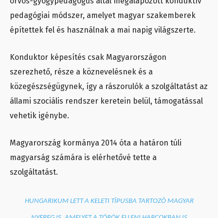
orvos-gyógypedagógus által megalapozott konduktív
pedagógiai módszer, amelyet magyar szakemberek
építettek fel és használnak a mai napig világszerte.
Konduktor képesítés csak Magyarországon
szerezhető, része a köznevelésnek és a
közegészségügynek, így a rászorulók a szolgáltatást az
állami szociális rendszer keretein belül, támogatással
vehetik igénybe.
Magyarország kormánya 2014 óta a határon túli
magyarság számára is elérhetővé tette a
szolgáltatást.
HUNGARIKUM LETT A KELETI TÍPUSBA TARTOZÓ MAGYAR
NYEREG IS, AMELYET A TÖRÖK ELLENI HARCOKBAN IS