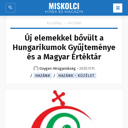
Kezdőlap
HAZÁNK
Új elemekkel bővült a
Hungarikumok Gyűjteménye
és a Magyar Értéktár
Oxygen Hirügynökség
-
2025.11.11.
HAZÁNK
HAZÁNK - KÖZÉLET