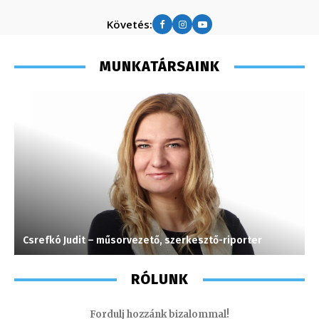
Követés:
MUNKATÁRSAINK
Csrefkó Judit – műsorvezető, szerkesztő-riporter
K
RÓLUNK
Fordulj hozzánk bizalommal!