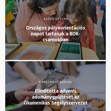
ELŐZŐ SZTORI
Országos pályaorientációs
napot tartanak a BOK-
csarnokban
KÖVETKEZŐ SZTORI
Elindította adventi
adománygyűjtését az
Ökumenikus Segélyszervezet