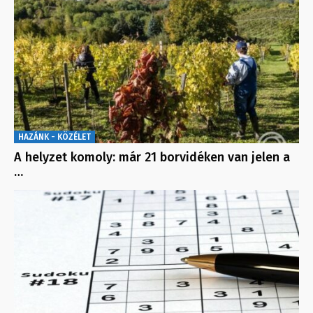
HAZÁNK - KÖZÉLET
A helyzet komoly: már 21 borvidéken van jelen a
…