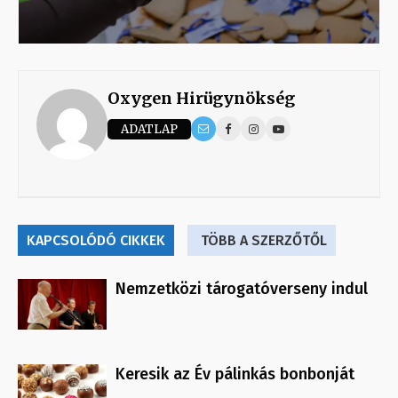
Oxygen Hirügynökség
ADATLAP
KAPCSOLÓDÓ CIKKEK
TÖBB A SZERZŐTŐL
Nemzetközi tárogatóverseny indul
Keresik az Év pálinkás bonbonját