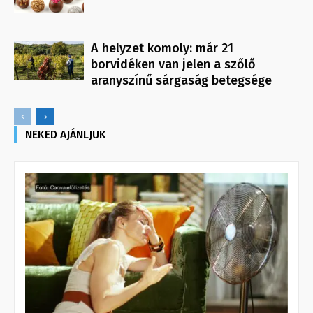
A helyzet komoly: már 21
borvidéken van jelen a szőlő
aranyszínű sárgaság betegsége
NEKED AJÁNLJUK