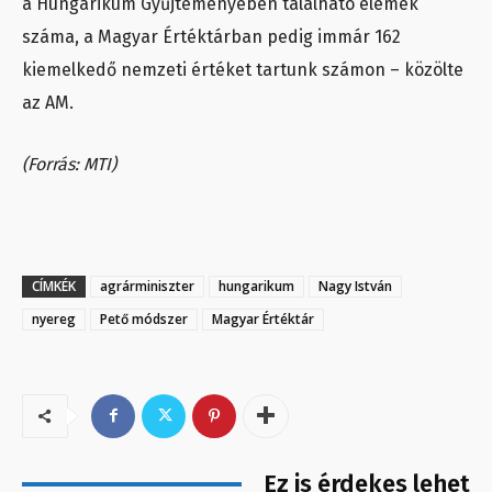
a Hungarikum Gyűjteményében található elemek
száma, a Magyar Értéktárban pedig immár 162
kiemelkedő nemzeti értéket tartunk számon – közölte
az AM.
(Forrás: MTI)
CÍMKÉK
agrárminiszter
hungarikum
Nagy István
nyereg
Pető módszer
Magyar Értéktár
Ez is érdekes lehet