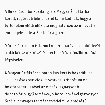
A Bükki ősember-barlang is a Magyar Értéktárba
került, régészeti leletei arról tanúskodnak, hogy a
történelem előtti idők óta meghatározó az innovatív
ember jelenléte a Bükk-térségben.
Már az őskorban is kiemelkedett iparával, a babérlevél
alakú kőeszköz készítési technikájával önálló kultúrát
képviselve.
A Magyar Értéktárba botanikus kert is bekerült,
az
1800-as években alakult Szarvasi Arborétum 82
hektáros területével az ország legnagyobb
dendrológiai gyűjteménye, a hazai növényi génvagyon
őrzője, országos természetvédelmi jelentőségű