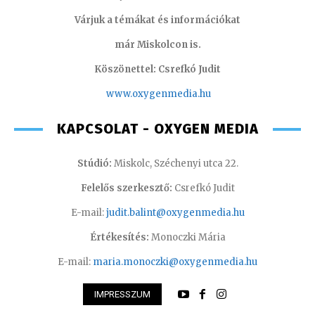
Várjuk a témákat és információkat
már Miskolcon is.
Köszönettel: Csrefkó Judit
www.oxyge
nmedia.hu
KAPCSOLAT - OXYGEN MEDIA
Stúdió:
Miskolc, Széchenyi utca 22.
Felelős szerkesztő:
Csrefkó Judit
E-mail:
judit.balint@oxygenmedia.hu
Értékesítés:
Monoczki Mária
E-mail:
maria.monoczki@oxygenmedia.hu
IMPRESSZUM