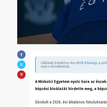
Cikkünk frissítése óta eltelt
8 hónap
, a sz
mára elavulhattak.
A Miskolci Egyetem nyolc kara az észa
képzési kínálatát hirdette meg, a képzé
Elindult a 2026. évi általános felsőoktatá