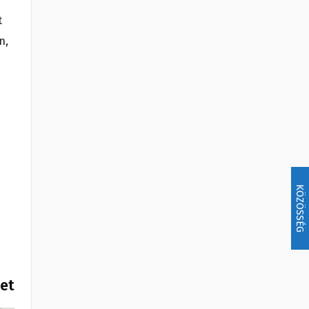
t
n,
KÖZÖSSÉG
het