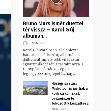
Bruno Mars ismét duettel
tér vissza – Karol G új
albumán...
2026.08.06.
Karol G hivatalosan is leleplezte
hamarosan érkező új albumának
dallistáját, amely több világsztár
együttműködését is tartalmazza. A
rajongók számára az egyik
legnagyobb meglepetés, hogy...
Hőségriasztás:
Miskolcon is javítják a
kórházi klímákat,
országszerte
fokozott a készültség
2026.08.06.