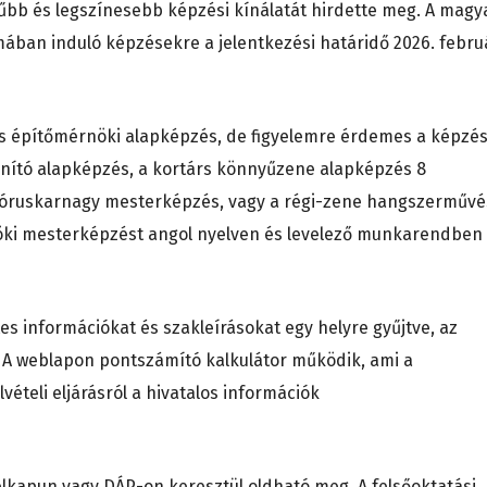
űbb és legszínesebb képzési kínálatát hirdette meg. A magy
mában induló képzésekre a jelentkezési határidő 2026. febru
es építőmérnöki alapképzés, de figyelemre érdemes a képzés
nító alapképzés, a kortárs könnyűzene alapképzés 8
 kóruskarnagy mesterképzés, vagy a régi-zene hangszerművé
öki mesterképzést angol nyelven és levelező munkarendben 
es információkat és szakleírásokat egy helyre gyűjtve, az
 A weblapon pontszámító kalkulátor működik, ami a
lvételi eljárásról a hivatalos információk
yfélkapun vagy DÁP-on keresztül oldható meg. A felsőoktatási