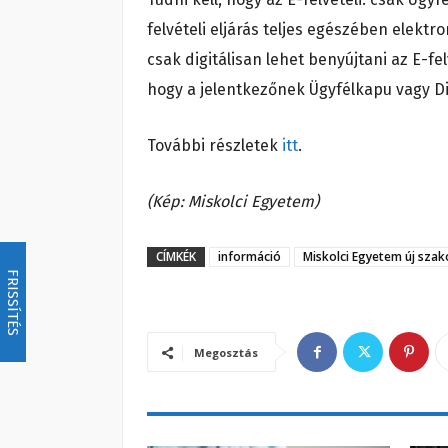
felvételi eljárás teljes egészében elek
csak digitálisan lehet benyújtani az E-fe
hogy a jelentkezőnek Ügyfélkapu vagy Dig
További részletek
itt
.
(Kép: Miskolci Egyetem)
CÍMKÉK
információ
Miskolci Egyetem új szak
FRISSÍTÉS
Megosztás