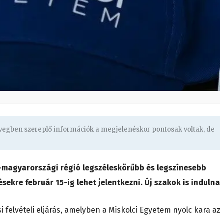
övegben szereplő információk a megjelenéskor pontosak voltak, de
k-magyarországi régió legszéleskörűbb és legszínesebb
sekre február 15-ig lehet jelentkezni. Új szakok is indulna
si felvételi eljárás, amelyben a Miskolci Egyetem nyolc kara a