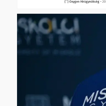
Oxygen Hirügynökség
-
20