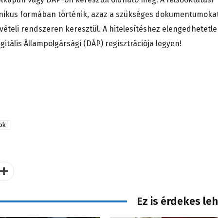
tronikus formában történik, azaz a szükséges dokumentumoka
lvételi rendszeren keresztül. A hitelesítéshez elengedhetetle
itális Állampolgársági (DÁP) regisztrációja legyen!
ok
Ez is érdekes le