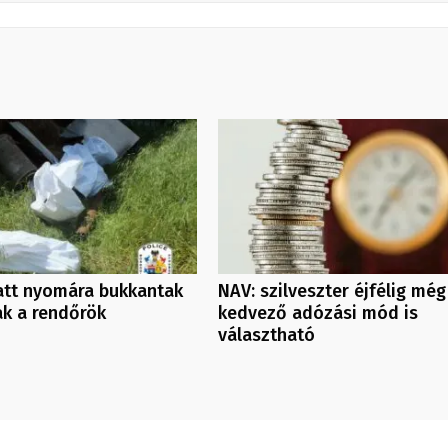
att nyomára bukkantak
NAV: szilveszter éjfélig még
ak a rendőrök
kedvező adózási mód is
választható