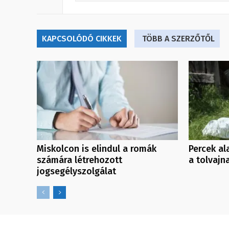
KAPCSOLÓDÓ CIKKEK
TÖBB A SZERZŐTŐL
Miskolcon is elindul a romák
Percek al
számára létrehozott
a tolvajn
jogsegélyszolgálat