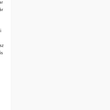
ar
ár
i
sz
is