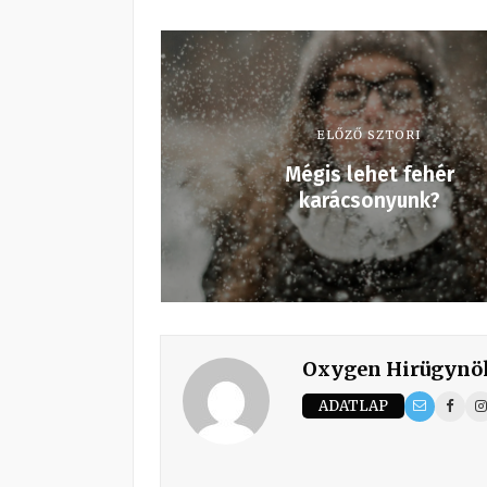
ELŐZŐ SZTORI
Mégis lehet fehér
karácsonyunk?
Oxygen Hirügynö
ADATLAP