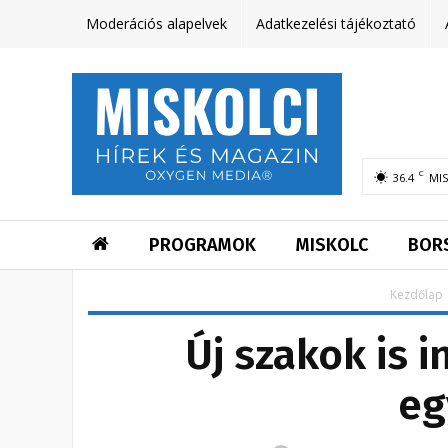
Moderációs alapelvek
Adatkezelési tájékoztató
C
36.4
MI
PROGRAMOK
MISKOLC
BOR
Kezdőlap
Új szakok is 
eg