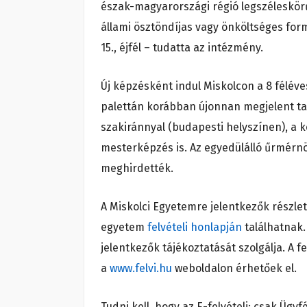
észak-magyarországi régió legszéleskör
állami ösztöndíjas vagy önköltséges for
15., éjfél – tudatta az intézmény.
Új képzésként indul Miskolcon a 8 félév
palettán korábban újonnan megjelent ta
szakiránnyal (budapesti helyszínen), a
mesterképzés is. Az egyedülálló űrmérn
meghirdették.
A Miskolci Egyetemre jelentkezők részlet
egyetem
felvételi honlapján
találhatnak.
jelentkezők tájékoztatását szolgálja. A fe
a
www.felvi.hu
weboldalon érhetőek el.
Tudni kell, hogy az E-felvételi: csak Üg