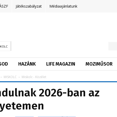
ÁSZF
Játékszabályzat
Médiaajánlatunk
SKOLC
SOD
HAZÁNK
LIFE MAGAZIN
MOZIMŰSOR
MISKOLC
Miskolc - Közélet
indulnak 2026-ban az
yetemen