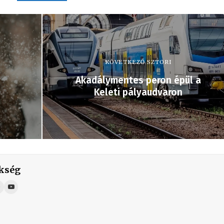
KÖVETKEZŐ SZTORI
Akadálymentes peron épül a
Keleti pályaudvaron
kség