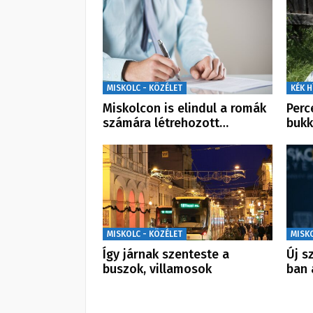
MISKOLC - KÖZÉLET
KÉK H
Miskolcon is elindul a romák
Perc
számára létrehozott…
bukk
MISKOLC - KÖZÉLET
MISK
Így járnak szenteste a
Új s
buszok, villamosok
ban 