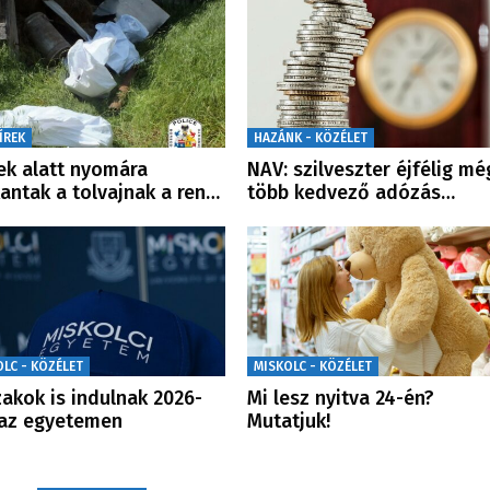
ÍREK
HAZÁNK - KÖZÉLET
ek alatt nyomára
NAV: szilveszter éjfélig mé
antak a tolvajnak a ren…
több kedvező adózás…
OLC - KÖZÉLET
MISKOLC - KÖZÉLET
zakok is indulnak 2026-
Mi lesz nyitva 24-én?
az egyetemen
Mutatjuk!