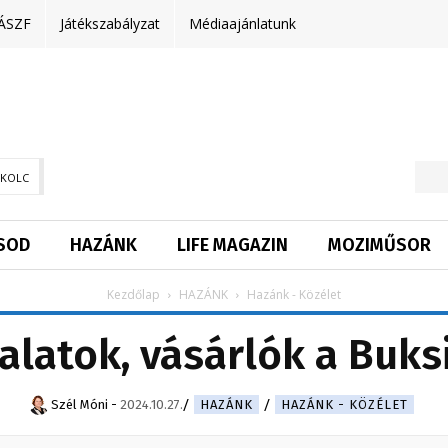
ÁSZF
Játékszabályzat
Médiaajánlatunk
SKOLC
SOD
HAZÁNK
LIFE MAGAZIN
MOZIMŰSOR
Kezdőlap
HAZÁNK
Hazánk - Közélet
lalatok, vásárlók a Buksi
Szél Móni
-
2024.10.27.
HAZÁNK
HAZÁNK - KÖZÉLET