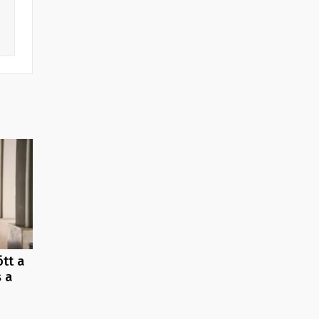
ött a
 a