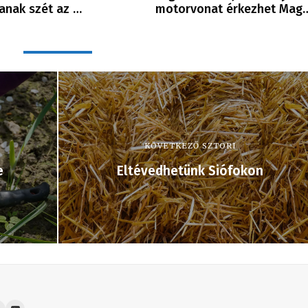
anak szét az …
motorvonat érkezhet Mag
KÖVETKEZŐ SZTORI
e
Eltévedhetünk Siófokon