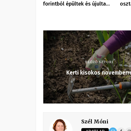
forintból épültek és újulta…
oszt
ELŐZŐ SZTORI
Kerti kisokos novemberr
Szél Móni