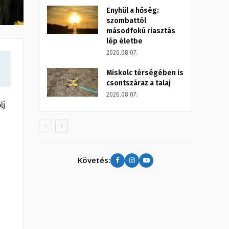
Enyhül a hőség:
szombattól
másodfokú riasztás
lép életbe
2026.08.07.
a
Miskolc térségében is
csontszáraz a talaj
2026.08.07.
lj
Követés: