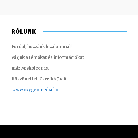
RÓLUNK
Fordulj hozzánk bizalommal!
Várjuk a témákat és információkat
már Miskolcon is.
Köszönettel: Csrefkó Judit
www.oxyge
nmedia.hu
Kis Gábor – műsorvezető, riporter
Horváth