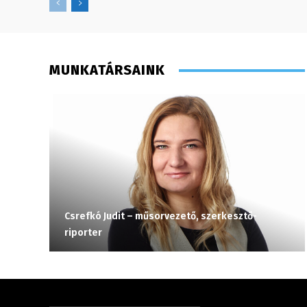
MUNKATÁRSAINK
Csrefkó Judit – műsorvezető, szerkesztő-
riporter