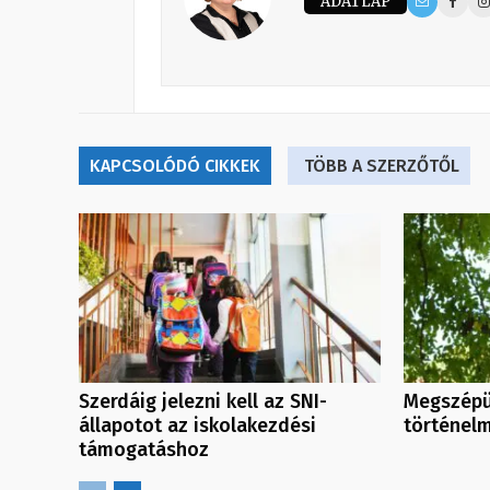
ADATLAP
KAPCSOLÓDÓ CIKKEK
TÖBB A SZERZŐTŐL
Szerdáig jelezni kell az SNI-
Megszépü
állapotot az iskolakezdési
történelm
támogatáshoz