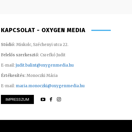
KAPCSOLAT - OXYGEN MEDIA
Stúdió:
Miskolc, Széchenyi utca 22.
Felelős szerkesztő:
Csrefkó Judit
E-mail:
judit.balint@oxygenmedia.hu
Értékesítés:
Monoczki Mária
E-mail:
maria.monoczki@oxygenmedia.hu
Müller Ádám – rádió
IMPRESSZUM
 Ferenc – technikus
szerkesztő