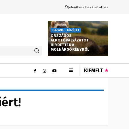
Jelentkezz be / Csatlakozz
HAZÁNK - KÖZÉLET
ORSZÁGOS
ALKOTÓPÁLYÁZATOT
HIRDETTEK A
MOLNÁRGÖRÉNYRŐL
KIEMELT
ért!