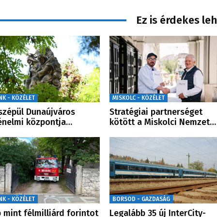
Ez is érdekes le
NK - KÖZÉLET
MISKOLC - KÖZÉLET
zépül Dunaújváros
Stratégiai partnerséget
énelmi központja…
kötött a Miskolci Nemzet…
NK - KÖZÉLET
BORSOD - GAZDASÁG
 mint félmilliárd forintot
Legalább 35 új InterCity-