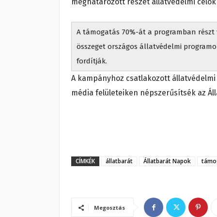
meghatározott részét állatvédelmi célokra
A támogatás 70%-át a programban részt v
összeget országos állatvédelmi programo
fordítják.
A kampányhoz csatlakozott állatvédelmi
média felületeiken népszerűsítsék az Ál
CÍMKÉK
állatbarát
Állatbarát Napok
támo
Megosztás