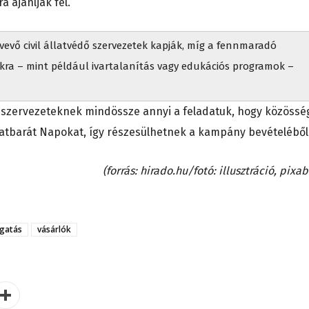
 ajánlják fel.
evő civil állatvédő szervezetek kapják, míg a fennmaradó
kra – mint például ivartalanítás vagy edukációs programok –
 szervezeteknek mindössze annyi a feladatuk, hogy közössé
latbarát Napokat, így részesülhetnek a kampány bevételéből
(forrás: hirado.hu/fotó: illusztráció, pixa
gatás
vásárlók