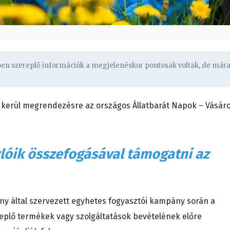
gben szereplő információk a megjelenéskor pontosak voltak, de már
 kerül megrendezésre az országos Állatbarát Napok – Vásáro
árlóik összefogásával támogatni az
ny által szervezett egyhetes fogyasztói kampány során a
eplő termékek vagy szolgáltatások bevételének előre