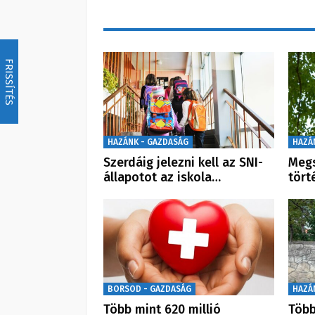
FRISSÍTÉS
HAZÁNK - GAZDASÁG
HAZÁ
Szerdáig jelezni kell az SNI-
Megs
állapotot az iskola…
tört
BORSOD - GAZDASÁG
HAZÁ
Több mint 620 millió
Több