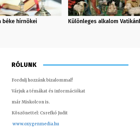
 béke hírnökei
Különleges alkalom Vatikán
RÓLUNK
Fordulj hozzánk bizalommal!
Várjuk a témákat és információkat
már Miskolcon is.
Köszönettel: Csrefkó Judit
www.oxyge
nmedia.hu
Huszti Tamás – operatőr, vágó
Süli Gab