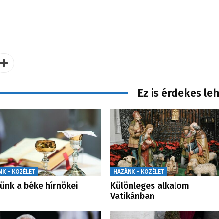
Ez is érdekes le
NK - KÖZÉLET
HAZÁNK - KÖZÉLET
ünk a béke hírnökei
Különleges alkalom
Vatikánban