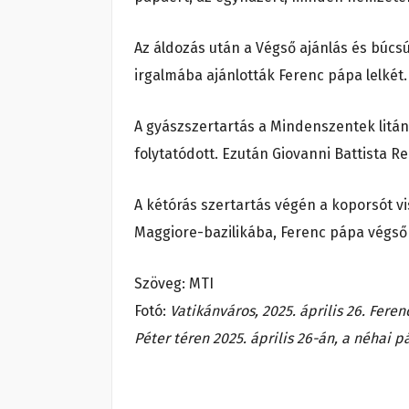
Az áldozás után a Végső ajánlás és búcs
irgalmába ajánlották Ferenc pápa lelkét.
A gyászszertartás a Mindenszentek litáni
folytatódott. Ezután Giovanni Battista R
A kétórás szertartás végén a koporsót v
Maggiore-bazilikába, Ferenc pápa végső
Szöveg: MTI
Fotó:
Vatikánváros, 2025. április 26. Fere
Péter téren 2025. április 26-án, a néha