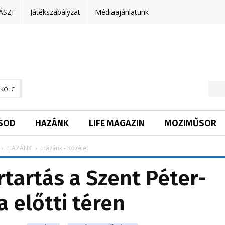
ÁSZF
Játékszabályzat
Médiaajánlatunk
SKOLC
SOD
HAZÁNK
LIFE MAGAZIN
MOZIMŰSOR
HAZÁNK
Hazánk - Közélet
rtartás a Szent Péter-
a előtti téren