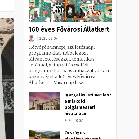
160 éves Fővárosi Állatkert
2026.08.07.
Hétvégén ünnepi, születésnapi
programokkal, többek közt
látványetetésekkel, tematikus
sétákkal, színpadi és családi
programokkal, bábszínházzal várja a
közönséget a 160 éves Fővárosi
Állatkert. Vasárnap lesz...
Igazgatási szünet lesz
a miskolci
polgármesteri
hivatalban
2026.08.07.
Országos