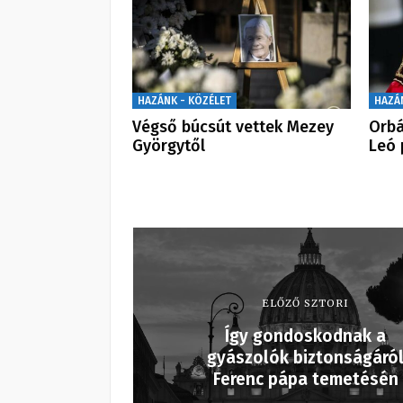
HAZÁNK - KÖZÉLET
HAZÁ
Végső búcsút vettek Mezey
Orbá
Györgytől
Leó 
ELŐZŐ SZTORI
Így gondoskodnak a
gyászolók biztonságáró
Ferenc pápa temetésén