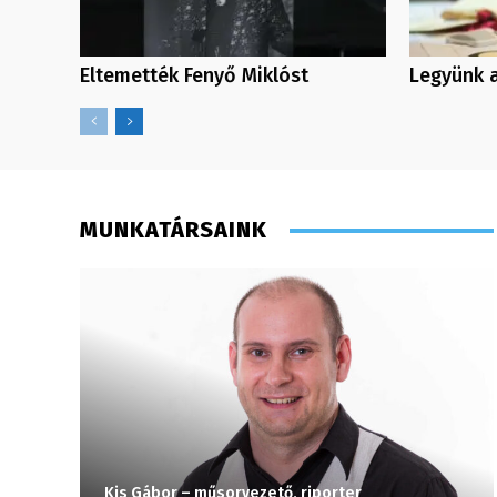
Eltemették Fenyő Miklóst
Legyünk a
MUNKATÁRSAINK
Kis Gábor – műsorvezető, riporter