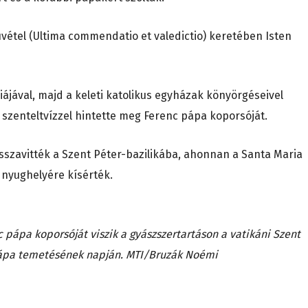
úvétel (Ultima commendatio et valedictio) keretében Isten
ájával, majd a keleti katolikus egyházak könyörgéseivel
e szenteltvízzel hintette meg Ferenc pápa koporsóját.
isszavitték a Szent Péter-bazilikába, ahonnan a Santa Maria
 nyughelyére kísérték.
nc pápa koporsóját viszik a gyászszertartáson a vatikáni Szent
i pápa temetésének napján. MTI/Bruzák Noémi