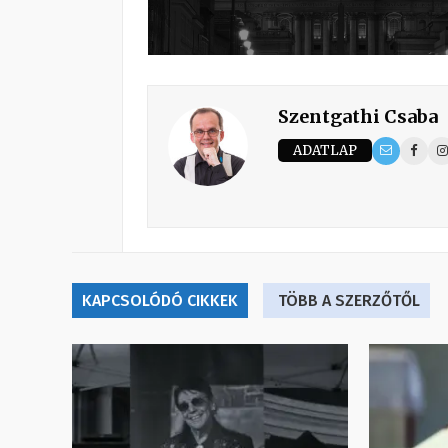
Szentgathi Csaba
ADATLAP
KAPCSOLÓDÓ CIKKEK
TÖBB A SZERZŐTŐL