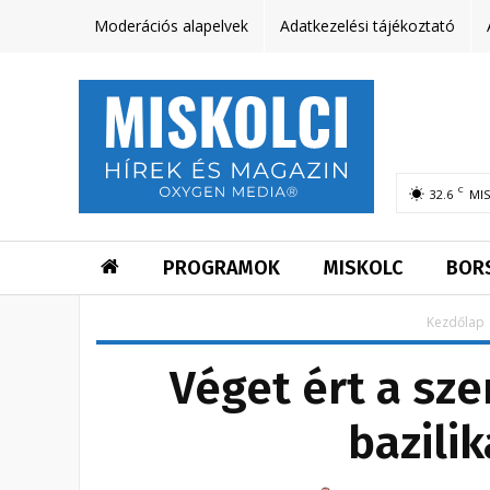
Moderációs alapelvek
Adatkezelési tájékoztató
C
32.6
MI
PROGRAMOK
MISKOLC
BOR
Kezdőlap
Véget ért a sze
bazilik