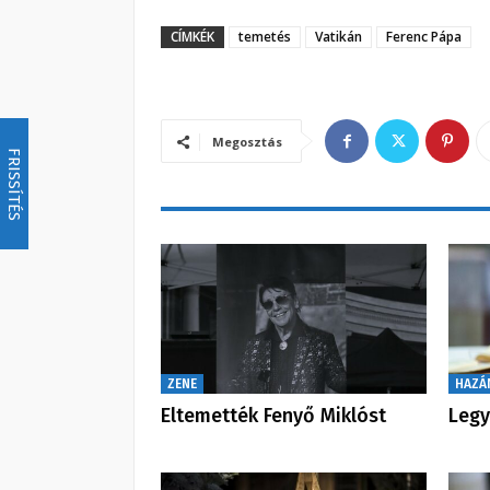
CÍMKÉK
temetés
Vatikán
Ferenc Pápa
Megosztás
FRISSÍTÉS
ZENE
HAZÁ
Eltemették Fenyő Miklóst
Legy