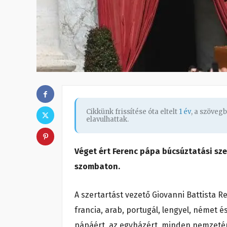
Cikkünk frissítése óta eltelt
1 év
, a szöveg
elavulhattak.
Véget ért Ferenc pápa búcsúztatási sze
szombaton.
A szertartást vezető Giovanni Battista R
francia, arab, portugál, lengyel, német
pápáért, az egyházért, minden nemzetért