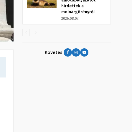
alkotópályázatot
hirdettek a
molnárgörényről
2026.08.07.
Követés: