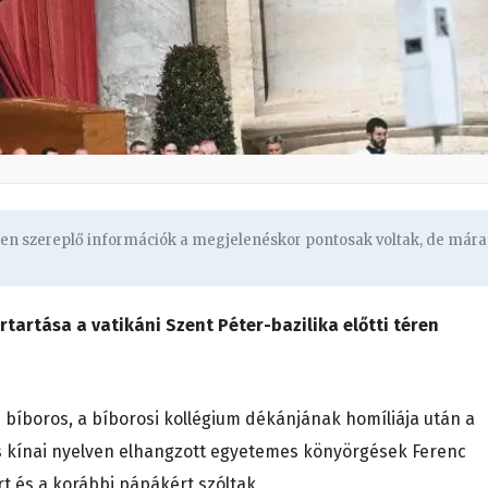
ben szereplő információk a megjelenéskor pontosak voltak, de mára
rtartása a vatikáni Szent Péter-bazilika előtti téren
e bíboros, a bíborosi kollégium dékánjának homíliája után a
 és kínai nyelven elhangzott egyetemes könyörgések Ferenc
 és a korábbi pápákért szóltak.