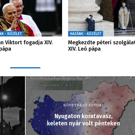
NK - KÖZÉLET
HAZÁNK - KÖZÉLET
n Viktort fogadja XIV.
Megkezdte péteri szolgála
pápa
XIV. Leó pápa
KÖVETKEZŐ SZTORI
Nyugaton koratavasz,
l
keleten nyár volt pénteken