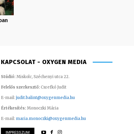
ban
KAPCSOLAT - OXYGEN MEDIA
Stúdió:
Miskolc, Széchenyi utca 22.
Felelős szerkesztő:
Csrefkó Judit
E-mail:
judit.balint@oxygenmedia.hu
Értékesítés:
Monoczki Mária
E-mail:
maria.monoczki@oxygenmedia.hu
IMPRESSZUM
riella – sales manager
Molek Csongor – m