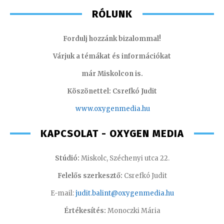
RÓLUNK
Fordulj hozzánk bizalommal!
Várjuk a témákat és információkat
már Miskolcon is.
Köszönettel: Csrefkó Judit
www.oxyge
nmedia.hu
KAPCSOLAT - OXYGEN MEDIA
Stúdió:
Miskolc, Széchenyi utca 22.
Felelős szerkesztő:
Csrefkó Judit
E-mail:
judit.balint@oxygenmedia.hu
Értékesítés:
Monoczki Mária