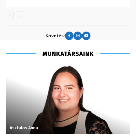
Követés:
MUNKATÁRSAINK
Asztalos Anna
H