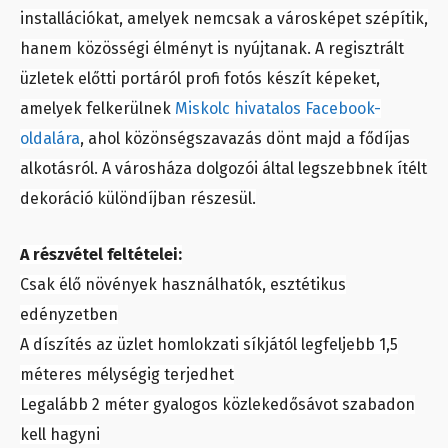
installációkat, amelyek nemcsak a városképet szépítik,
hanem közösségi élményt is nyújtanak. A regisztrált
üzletek előtti portáról profi fotós készít képeket,
amelyek felkerülnek
Miskolc hivatalos Facebook-
oldalára
, ahol közönségszavazás dönt majd a fődíjas
alkotásról. A városháza dolgozói által legszebbnek ítélt
dekoráció különdíjban részesül.
A részvétel feltételei:
Csak élő növények használhatók, esztétikus
edényzetben
A díszítés az üzlet homlokzati síkjától legfeljebb 1,5
méteres mélységig terjedhet
Legalább 2 méter gyalogos közlekedősávot szabadon
kell hagyni