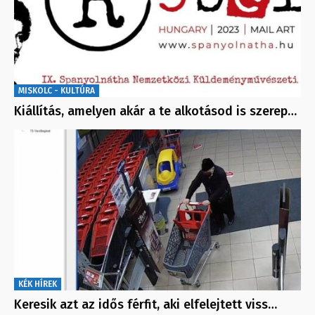
MISKOLC - KULTÚRA
Kiállítás, amelyen akár a te alkotásod is szerep…
KÉK HÍREK
Keresik azt az idős férfit, aki elfelejtett viss…