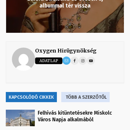
albummal tér vissza
Oxygen Hirügynökség
ADATLAP
KAPCSOLÓDÓ CIKKEK
TÖBB A SZERZŐTŐL
Felhívás kitüntetésekre Miskolc
Város Napja alkalmából