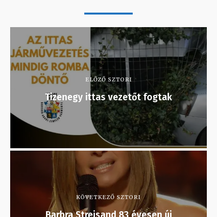
ELŐZŐ SZTORI
Tizenegy ittas vezetőt fogtak
KÖVETKEZŐ SZTORI
Barbra Streisand 83 évesen új