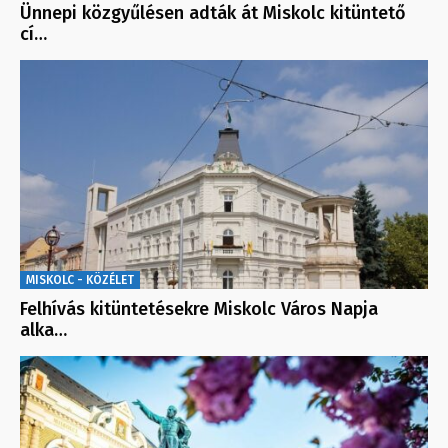
Ünnepi közgyűlésen adták át Miskolc kitüntető
cí…
MISKOLC - KÖZÉLET
Felhívás kitüntetésekre Miskolc Város Napja
alka…