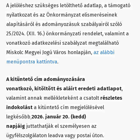
A jelöléshez szükséges letölthető adatlap, a támogató
nyilatkozat és az Önkormányzat elismeréseinek
alapításáról és adományozásuk szabályairól szóló
25/2024. (XII. 16.) önkormányzati rendelet, valamint a
vonatkozó adatkezelési szabályzat megtalálható
Miskolc Megyei Jogú Város honlapján,
az alábbi
menüpontra kattintva
.
A kitüntető cím adományozására
vonatkozó,
kitöltött és aláírt eredeti adatlapot
,
valamint annak mellékleteként a csatolt
részletes
indokolást
a kitüntető cím megjelölésével
legkésőbb
2026. január 20. (kedd)
napjáig
j
uttathatják el személyesen az
ügyfélszolgálaton leadva vagy postai úton.