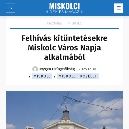
Kezdőlap
MISKOLC
Felhívás kitüntetésekre
Miskolc Város Napja
alkalmából
Oxygen Hirügynökség
-
2025.12.30.
MISKOLC
MISKOLC - KÖZÉLET