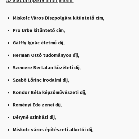
Az alábbi díjakra lehet jelölni:
Miskolc Város Díszpolgára kitüntető cím,
Pro Urbe kitüntető cím,
Gálffy Ignác életmű díj,
Herman Ottó tudományos díj,
Szemere Bertalan közéleti díj,
Szabó Lőrinc irodalmi díj,
Kondor Béla képzőművészeti díj,
Reményi Ede zenei díj,
Déryné színházi díj,
Miskolc város építészeti alkotói díj,