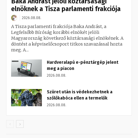
Baka Andrást jelöli köztársasági
elnöknek a Tisza parlamenti frakciója
2026.08.08.
A Tisza parlamenti frakciója Baka Andrást, a
Legfelsőbb Bíróság korábbi elnökét jelöli
Magyarország következő köztársasági elnökének. A
döntést a képviselőcsoport titkos szavazással hozta
meg. A...
Hardveralapú e-pénztárgép jelent
meg a piacon
2026.08.08.
Szüret után is védekezhetnek a
szőlőkabóca ellen a termelők
2026.08.08.