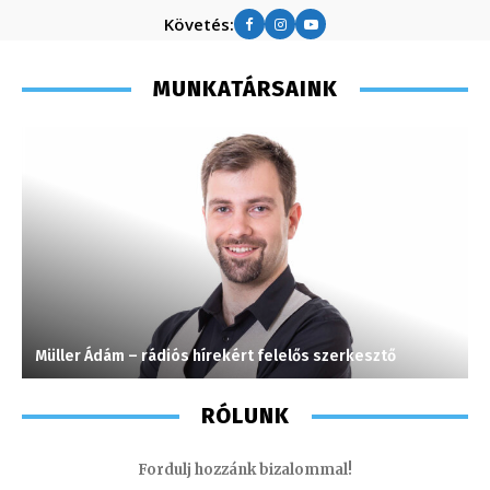
Követés:
MUNKATÁRSAINK
Müller Ádám – rádiós hírekért felelős szerkesztő
K
RÓLUNK
Fordulj hozzánk bizalommal!