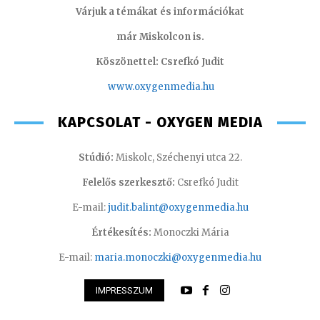
Várjuk a témákat és információkat
már Miskolcon is.
Köszönettel: Csrefkó Judit
www.oxyge
nmedia.hu
KAPCSOLAT - OXYGEN MEDIA
Stúdió:
Miskolc, Széchenyi utca 22.
Felelős szerkesztő:
Csrefkó Judit
E-mail:
judit.balint@oxygenmedia.hu
Értékesítés:
Monoczki Mária
E-mail:
maria.monoczki@oxygenmedia.hu
IMPRESSZUM