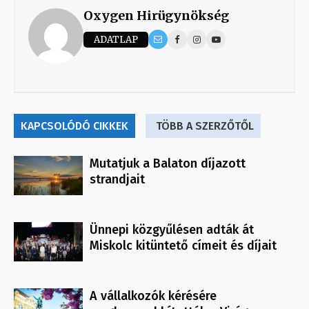
Oxygen Hirügynökség
ADATLAP
KAPCSOLÓDÓ CIKKEK
TÖBB A SZERZŐTŐL
Mutatjuk a Balaton díjazott
strandjait
Ünnepi közgyűlésen adták át
Miskolc kitüntető címeit és díjait
A vállalkozók kérésére