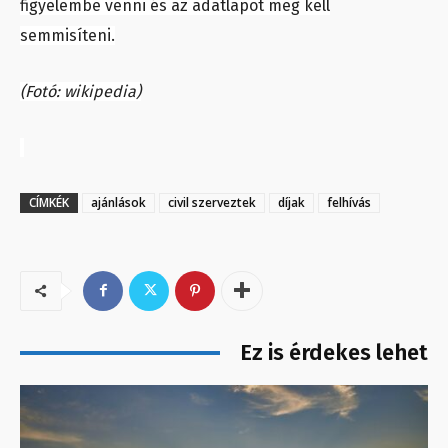
figyelembe venni és az adatlapot meg kell
semmisíteni.
(Fotó: wikipedia)
CÍMKÉK
ajánlások
civil szerveztek
díjak
felhívás
Ez is érdekes lehet