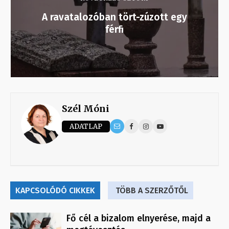
A ravatalozóban tört-zúzott egy
férfi
Szél Móni
ADATLAP
KAPCSOLÓDÓ CIKKEK
TÖBB A SZERZŐTŐL
Fő cél a bizalom elnyerése, majd a