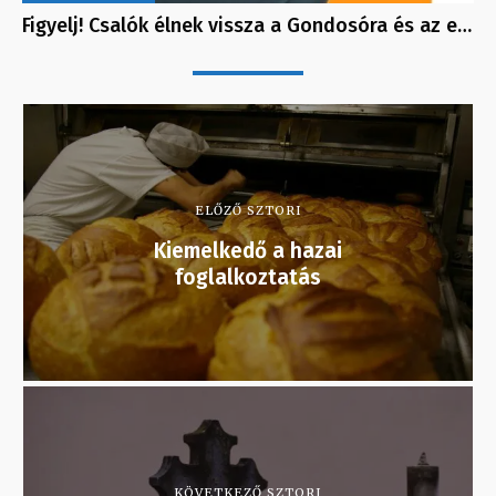
Figyelj! Csalók élnek vissza a Gondosóra és az e…
ELŐZŐ SZTORI
Kiemelkedő a hazai
foglalkoztatás
KÖVETKEZŐ SZTORI