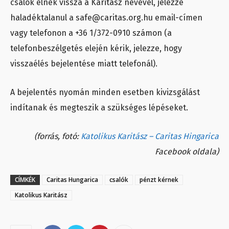
csalók élnek vissza a Karitász nevével, jelezze
haladéktalanul a
safe@caritas.org.hu
email-címen
vagy telefonon a
+36 1/372-0910 számon
(a
telefonbeszélgetés elején kérik, jelezze, hogy
visszaélés bejelentése miatt telefonál).
A bejelentés nyomán minden esetben kivizsgálást
indítanak és megteszik a szükséges lépéseket.
(forrás, fotó:
Katolikus Karitász – Caritas Hingarica
Facebook oldala)
CÍMKÉK
Caritas Hungarica
csalók
pénzt kérnek
Katolikus Karitász