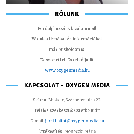
RÓLUNK
Fordulj hozzánk bizalommal!
Várjuk a témákat és információkat
már Miskolcon is.
Köszönettel: Csrefkó Judit
www.oxyge
nmedia.hu
KAPCSOLAT - OXYGEN MEDIA
Stúdió:
Miskolc, Széchenyi utca 22.
Felelős szerkesztő:
Csrefkó Judit
E-mail:
judit.balint@oxygenmedia.hu
Értékesítés:
Monoczki Mária