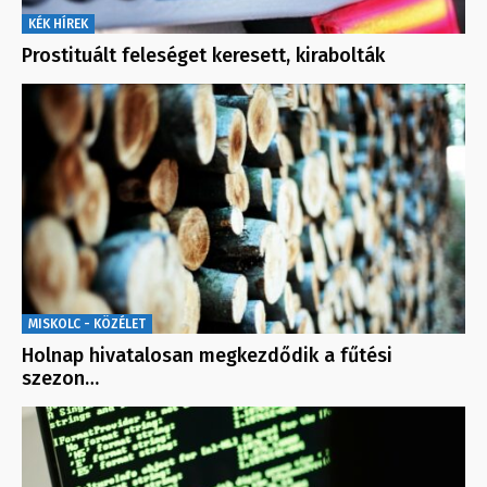
KÉK HÍREK
Prostituált feleséget keresett, kirabolták
MISKOLC - KÖZÉLET
Holnap hivatalosan megkezdődik a fűtési
szezon…