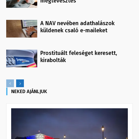
megtévesztés
A NAV nevében adathalászok
küldenek csaló e-maileket
Prostituált feleséget keresett,
kirabolták
NEKED AJÁNLJUK