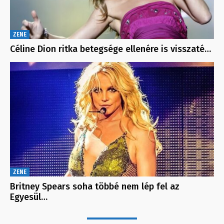
ZENE
Céline Dion ritka betegsége ellenére is visszaté…
ZENE
Britney Spears soha többé nem lép fel az
Egyesül…