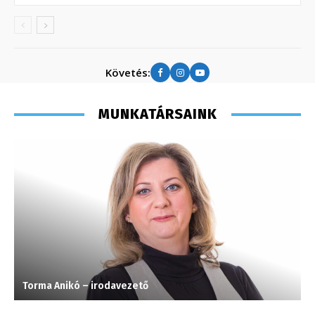
Követés:
MUNKATÁRSAINK
Torma Anikó – irodavezető
T