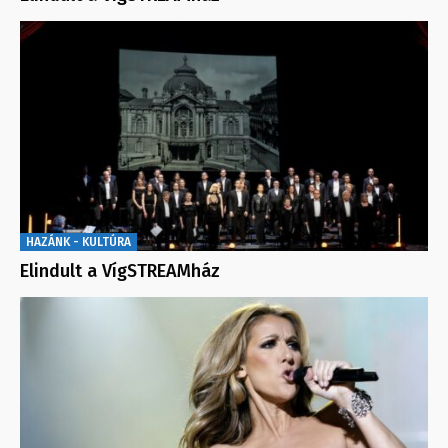
HAZÁNK - KULTÚRA
Elindult a VígSTREAMház