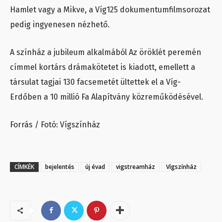
Hamlet vagy a Mikve, a Víg125 dokumentumfilmsorozat
pedig ingyenesen nézhető.
A színház a jubileum alkalmából Az öröklét peremén
címmel kortárs drámakötetet is kiadott, emellett a
társulat tagjai 130 facsemetét ültettek el a Víg-
Erdőben a 10 millió Fa Alapítvány közreműködésével.
Forrás / Fotó: Vígszínház
CÍMKÉK
bejelentés
új évad
vigstreamház
Vígszínház