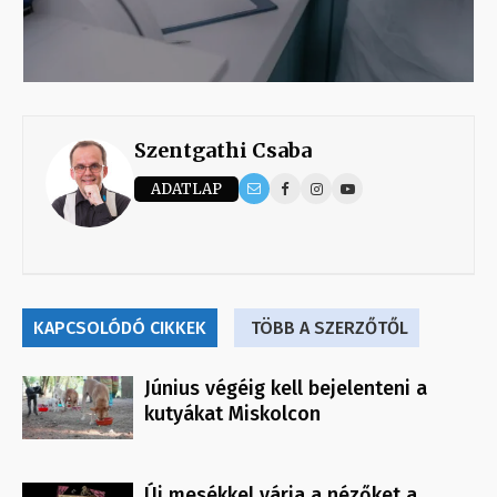
Szentgathi Csaba
ADATLAP
KAPCSOLÓDÓ CIKKEK
TÖBB A SZERZŐTŐL
Június végéig kell bejelenteni a
kutyákat Miskolcon
Új mesékkel várja a nézőket a