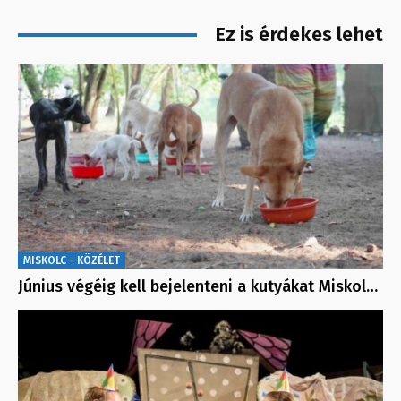
Ez is érdekes lehet
MISKOLC - KÖZÉLET
Június végéig kell bejelenteni a kutyákat Miskol…