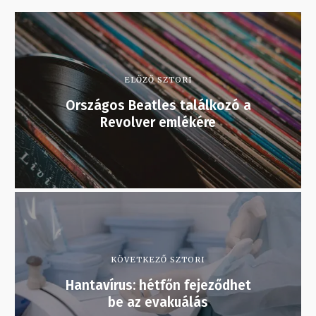
ELŐZŐ SZTORI
Országos Beatles találkozó a
Revolver emlékére
KÖVETKEZŐ SZTORI
Hantavírus: hétfőn fejeződhet
be az evakuálás