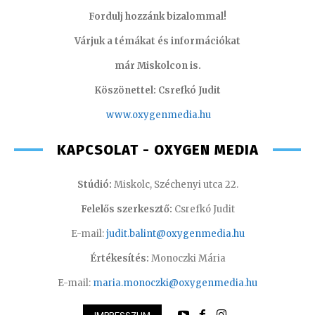
Fordulj hozzánk bizalommal!
Várjuk a témákat és információkat
már Miskolcon is.
Köszönettel: Csrefkó Judit
www.oxyge
nmedia.hu
KAPCSOLAT - OXYGEN MEDIA
Stúdió:
Miskolc, Széchenyi utca 22.
Felelős szerkesztő:
Csrefkó Judit
E-mail:
judit.balint@oxygenmedia.hu
Értékesítés:
Monoczki Mária
E-mail:
maria.monoczki@oxygenmedia.hu