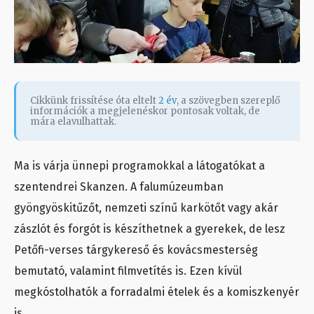
Cikkünk frissítése óta eltelt
2 év
, a szövegben szereplő
információk a megjelenéskor pontosak voltak, de
mára elavulhattak.
Ma is várja ünnepi programokkal a látogatókat a
szentendrei Skanzen. A falumúzeumban
gyöngyöskitűzőt, nemzeti színű karkötőt vagy akár
zászlót és forgót is készíthetnek a gyerekek, de lesz
Petőfi-verses tárgykereső és kovácsmesterség
bemutató, valamint filmvetítés is. Ezen kívül
megkóstolhatók a forradalmi ételek és a komiszkenyér
is.