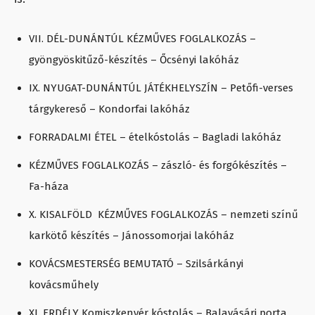
VII. DÉL-DUNÁNTÚL KÉZMŰVES FOGLALKOZÁS –
gyöngyöskitűző-készítés – Őcsényi lakóház
IX. NYUGAT-DUNÁNTÚL JÁTÉKHELYSZÍN – Petőfi-verses
tárgykereső – Kondorfai lakóház
FORRADALMI ÉTEL – ételkóstolás – Bagladi lakóház
KÉZMŰVES FOGLALKOZÁS – zászló- és forgókészítés –
Fa-háza
X. KISALFÖLD KÉZMŰVES FOGLALKOZÁS – nemzeti színű
karkötő készítés – Jánossomorjai lakóház
KOVÁCSMESTERSÉG BEMUTATÓ – Szilsárkányi
kovácsműhely
XI. ERDÉLY Komiszkenyér kóstolás – Balavásári porta