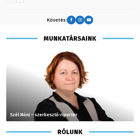
Követés:
MUNKATÁRSAINK
Szél Móni – szerkesztő-riporter
S
RÓLUNK