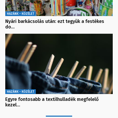
HAZÁNK - KÖZÉLET
Nyári barkácsolás után: ezt tegyük a festékes
do…
HAZÁNK - KÖZÉLET
Egyre fontosabb a textilhulladék megfelelő
kezel…