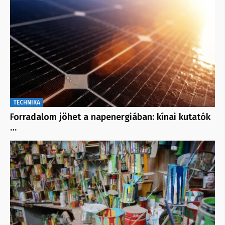
TECHNIKA
Forradalom jöhet a napenergiában: kínai kutatók
…