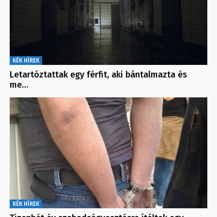
KÉK HÍREK
Letartóztattak egy férfit, aki bántalmazta és
me…
KÉK HÍREK