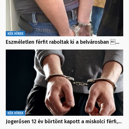
KÉK HÍREK
Eszméletlen férfit raboltak ki a belvárosban …
KÉK HÍREK
Jogerősen 12 év börtönt kapott a miskolci férfi,…