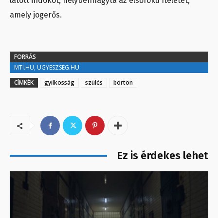
látott indokot, helybenhagyta az elsőfokú ítéletet,
amely jogerős.
FORRÁS
MTI.HU, UGYESZSEG.HU
CÍMKÉK
gyilkosság
szülés
börtön
Ez is érdekes lehet