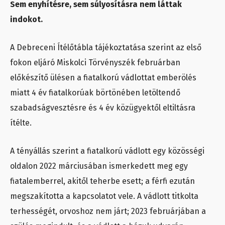
Sem enyhítésre, sem súlyosításra nem láttak
indokot.
A Debreceni Ítélőtábla tájékoztatása szerint az első
fokon eljáró Miskolci Törvényszék februárban
előkészítő ülésen a fiatalkorú vádlottat emberölés
miatt 4 év fiatalkorúak börtönében letöltendő
szabadságvesztésre és 4 év közügyektől eltiltásra
ítélte.
A tényállás szerint a fiatalkorú vádlott egy közösségi
oldalon 2022 márciusában ismerkedett meg egy
fiatalemberrel, akitől teherbe esett; a férfi ezután
megszakította a kapcsolatot vele. A vádlott titkolta
terhességét, orvoshoz nem járt; 2023 februárjában a