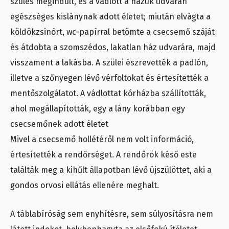
szülés megindult, és a vádlott a házuk udvarán
egészséges kislánynak adott életet; miután elvágta a
köldökzsinórt, wc-papírral betömte a csecsemő száját
és átdobta a szomszédos, lakatlan ház udvarára, majd
visszament a lakásba. A szülei észrevették a padlón,
illetve a szőnyegen lévő vérfoltokat és értesítették a
mentőszolgálatot. A vádlottat kórházba szállították,
ahol megállapították, egy a lány korábban egy
csecsemőnek adott életet
Mivel a csecsemő hollétéről nem volt információ,
értesítették a rendőrséget. A rendőrök késő este
találták meg a kihűlt állapotban lévő újszülöttet, aki a
gondos orvosi ellátás ellenére meghalt.
A táblabíróság sem enyhítésre, sem súlyosításra nem