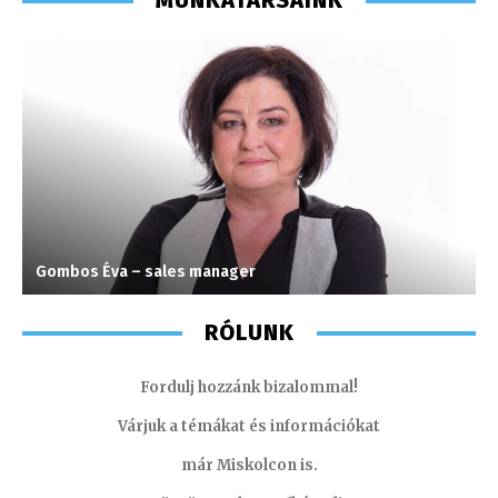
MUNKATÁRSAINK
Gombos Éva – sales manager
S
RÓLUNK
Fordulj hozzánk bizalommal!
Várjuk a témákat és információkat
már Miskolcon is.