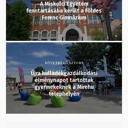
A Miskolci Egyetem
fenntartásába került a Földes
Ferenc Gimnázium
KÖVETKEZŐ SZTORI
Újra hulladékgazdálkodási
élménynapot tartottak
gyermekeknek a Mirehu
telephelyén