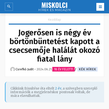
Kezdőlap
Jogerősen is négy év
börtönbüntetést kapott a
csecsemője halálát okozó
fiatal lány
Csrefkó Judit
-
2024.06.21.
18 ÉV FELETT!
KÉK HÍREK
Cikkünk frissítése óta eltelt
2 év
, a szövegben szereplő
információk a megjelenéskor pontosak voltak, de
mára elavulhattak.