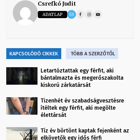
Csrefkó Judit
ADATLAP
KAPCSOLÓDÓ CIKKEK
TÖBB A SZERZŐTŐL
Letartóztattak egy férfit, aki
bántalmazta és megerőszakolta
kiskorú zárkatársát
Tizenhét év szabadságvesztésre
ítéltek egy férfit, aki megölte
élettársát
Tíz év börtönt kaptak fejenként az
elkövetők egy idős férfi