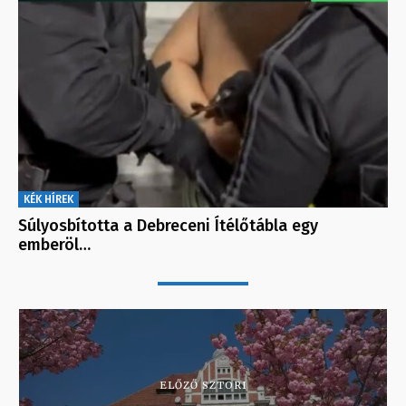
KÉK HÍREK
Súlyosbította a Debreceni Ítélőtábla egy
emberöl…
ELŐZŐ SZTORI