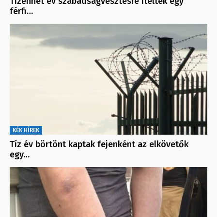
Tizenhét év szabadságvesztésre ítéltek egy
férfi…
KÉK HÍREK
Tíz év börtönt kaptak fejenként az elkövetők
egy…