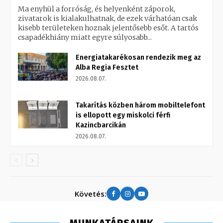
Ma enyhül a forróság, és helyenként záporok,
zivatarok is kialakulhatnak, de ezek várhatóan csak
kisebb területeken hoznak jelentősebb esőt. A tartós
csapadékhiány miatt egyre súlyosabb...
Energiatakarékosan rendezik meg az
Alba Regia Fesztet
2026.08.07.
Takarítás közben három mobiltelefont
is ellopott egy miskolci férfi
Kazincbarcikán
2026.08.07.
Követés: