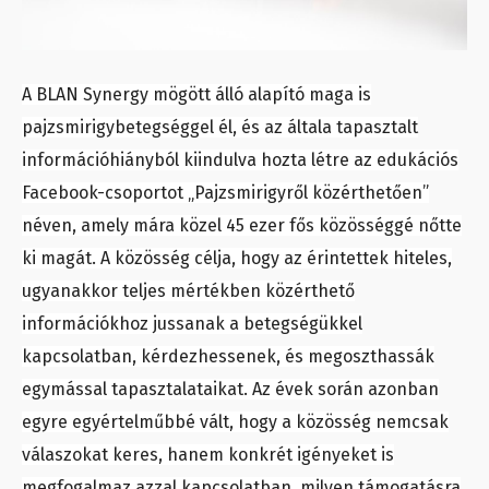
A BLAN Synergy mögött álló alapító maga is
pajzsmirigybetegséggel él, és az általa tapasztalt
információhiányból kiindulva hozta létre az edukációs
Facebook-csoportot „Pajzsmirigyről közérthetően”
néven, amely mára közel 45 ezer fős közösséggé nőtte
ki magát. A közösség célja, hogy az érintettek hiteles,
ugyanakkor teljes mértékben közérthető
információkhoz jussanak a betegségükkel
kapcsolatban, kérdezhessenek, és megoszthassák
egymással tapasztalataikat. Az évek során azonban
egyre egyértelműbbé vált, hogy a közösség nemcsak
válaszokat keres, hanem konkrét igényeket is
megfogalmaz azzal kapcsolatban, milyen támogatásra