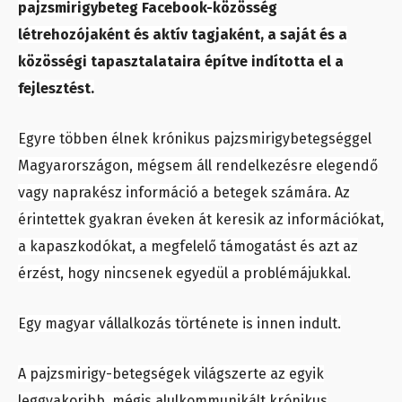
pajzsmirigybeteg Facebook-közösség
létrehozójaként és aktív tagjaként, a saját és a
közösségi tapasztalataira építve indította el a
fejlesztést.
Egyre többen élnek krónikus pajzsmirigybetegséggel
Magyarországon, mégsem áll rendelkezésre elegendő
vagy naprakész információ a betegek számára. Az
érintettek gyakran éveken át keresik az információkat,
a kapaszkodókat, a megfelelő támogatást és azt az
érzést, hogy nincsenek egyedül a problémájukkal.
Egy magyar vállalkozás története is innen indult.
A pajzsmirigy-betegségek világszerte az egyik
leggyakoribb, mégis alulkommunikált krónikus