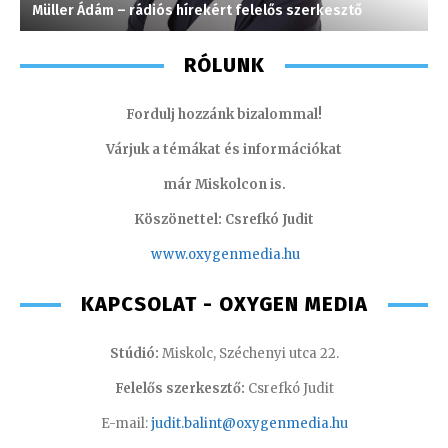
Müller Ádám – rádiós hírekért felelős szerkesztő
J
RÓLUNK
Fordulj hozzánk bizalommal!
Várjuk a témákat és információkat
már Miskolcon is.
Köszönettel: Csrefkó Judit
www.oxyge
nmedia.hu
KAPCSOLAT - OXYGEN MEDIA
Stúdió:
Miskolc, Széchenyi utca 22.
Felelős szerkesztő:
Csrefkó Judit
E-mail:
judit.balint@oxygenmedia.hu