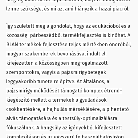
lenne szüksége, és mi az, ami hiányzik a hazai piacról.
Így született meg a gondolat, hogy az edukációból és a
közösségi párbeszédből termékfejlesztés is kinőhet. A
BLAN termékek fejlesztése teljes mértékben önerőből,
magyar szakemberek bevonásával indult el,
kifejezetten a közösségben megfogalmazott
szempontokra, vagyis a pajzsmirigybetegek
leggyakoribb tüneteire építve. Az általános, a
pajzsmirigy működését támogató komplex étrend-
kiegészítő mellett a termékek a gyulladások
csökkentésére, a hajhullás mérséklésére, a pihentető
alvás támogatására és a testsúly-optimalizálásra
fókuszálnak. A hangsúly az igényekből kifejlesztett
komplexitáson és az egyszerű felhasználhatóságon