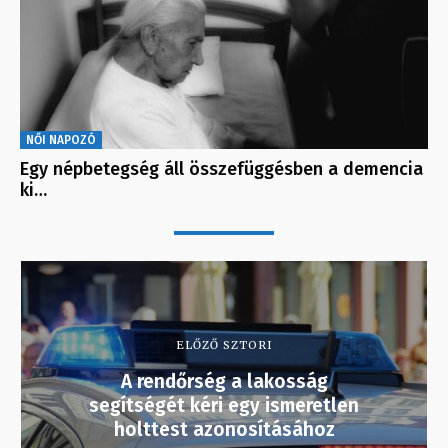
NŐI NAPOZÓ
Egy népbetegség áll összefüggésben a demencia
ki…
ELŐZŐ SZTORI
A rendőrség a lakosság
segítségét kéri egy ismeretlen
holttest azonosításához