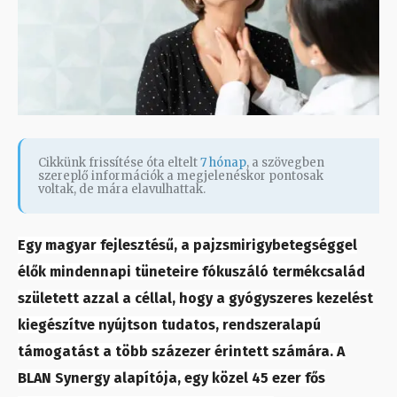
Cikkünk frissítése óta eltelt
7 hónap
, a szövegben
szereplő információk a megjelenéskor pontosak
voltak, de mára elavulhattak.
Egy magyar fejlesztésű, a pajzsmirigybetegséggel
élők mindennapi tüneteire fókuszáló termékcsalád
született azzal a céllal, hogy a gyógyszeres kezelést
kiegészítve nyújtson tudatos, rendszeralapú
támogatást a több százezer érintett számára. A
BLAN Synergy alapítója, egy közel 45 ezer fős