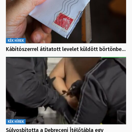
KÉK HÍREK
Kábítószerrel átitatott levelet küldött börtönbe…
KÉK HÍREK
Súlyosbította a Debreceni Ítélőtábla egy