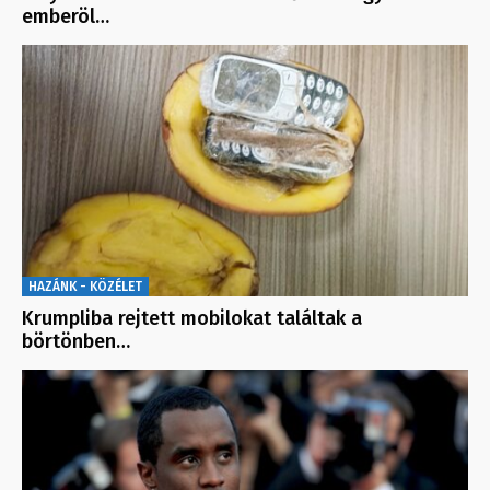
emberöl…
HAZÁNK - KÖZÉLET
Krumpliba rejtett mobilokat találtak a
börtönben…