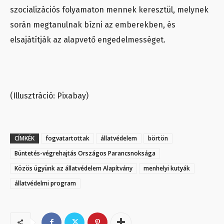
szocializációs folyamaton mennek keresztül, melynek
során megtanulnak bízni az emberekben, és
elsajátítják az alapvető engedelmességet.
(Illusztráció: Pixabay)
CÍMKÉK
fogvatartottak
állatvédelem
börtön
Büntetés-végrehajtás Országos Parancsnoksága
Közös ügyünk az állatvédelem Alapítvány
menhelyi kutyák
állatvédelmi program