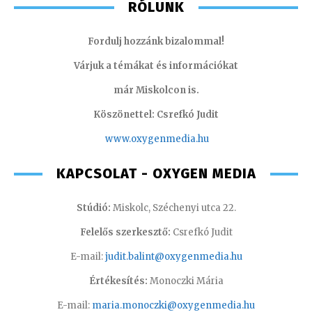
RÓLUNK
Fordulj hozzánk bizalommal!
Várjuk a témákat és információkat
már Miskolcon is.
Köszönettel: Csrefkó Judit
www.oxyge
nmedia.hu
KAPCSOLAT - OXYGEN MEDIA
Stúdió:
Miskolc, Széchenyi utca 22.
Felelős szerkesztő:
Csrefkó Judit
E-mail:
judit.balint@oxygenmedia.hu
Értékesítés:
Monoczki Mária
E-mail:
maria.monoczki@oxygenmedia.hu