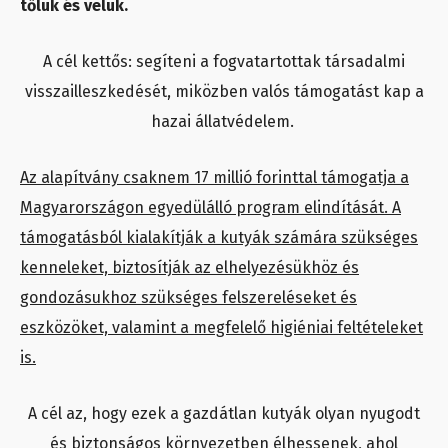
tőlük és velük.
A cél kettős: segíteni a fogvatartottak társadalmi
visszailleszkedését, miközben valós támogatást kap a
hazai állatvédelem.
Az alapítvány csaknem 17 millió forinttal támogatja a
Magyarországon egyedülálló program elindítását. A
támogatásból kialakítják a kutyák számára szükséges
kenneleket, biztosítják az elhelyezésükhöz és
gondozásukhoz szükséges felszereléseket és
eszközöket, valamint a megfelelő higiéniai feltételeket
is.
A cél az, hogy ezek a gazdátlan kutyák olyan nyugodt
és biztonságos környezetben élhessenek, ahol