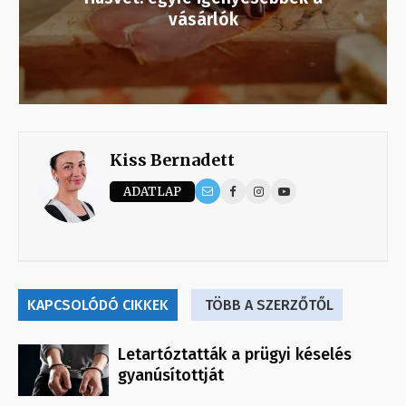
vásárlók
Kiss Bernadett
ADATLAP
KAPCSOLÓDÓ CIKKEK
TÖBB A SZERZŐTŐL
Letartóztatták a prügyi késelés
gyanúsítottját