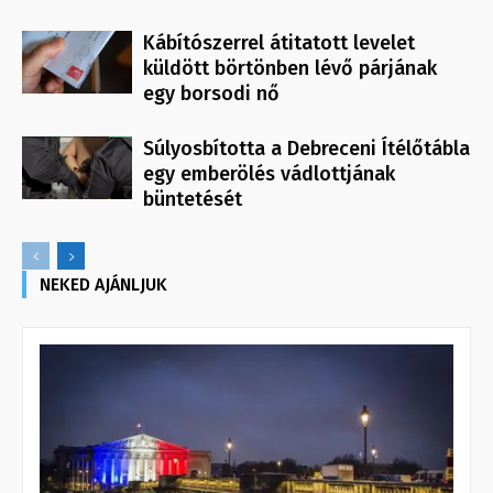
Kábítószerrel átitatott levelet
küldött börtönben lévő párjának
egy borsodi nő
Súlyosbította a Debreceni Ítélőtábla
egy emberölés vádlottjának
büntetését
NEKED AJÁNLJUK