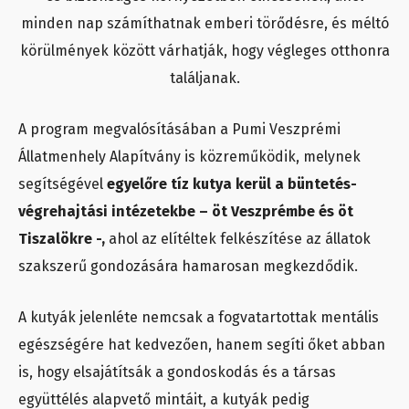
minden nap számíthatnak emberi törődésre, és méltó
körülmények között várhatják, hogy végleges otthonra
találjanak.
A program megvalósításában a Pumi Veszprémi
Állatmenhely Alapítvány is közreműködik, melynek
segítségével
egyelőre tíz kutya kerül a büntetés-
végrehajtási intézetekbe – öt Veszprémbe és öt
Tiszalökre -,
ahol az elítéltek felkészítése az állatok
szakszerű gondozására hamarosan megkezdődik.
A kutyák jelenléte nemcsak a fogvatartottak mentális
egészségére hat kedvezően, hanem segíti őket abban
is, hogy elsajátítsák a gondoskodás és a társas
együttélés alapvető mintáit, a kutyák pedig