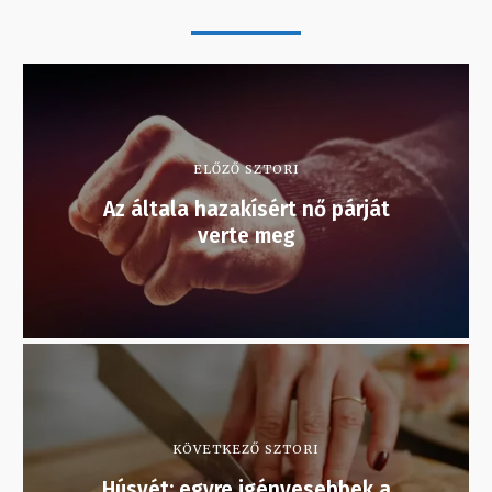
ELŐZŐ SZTORI
Az általa hazakísért nő párját
verte meg
KÖVETKEZŐ SZTORI
Húsvét: egyre igényesebbek a