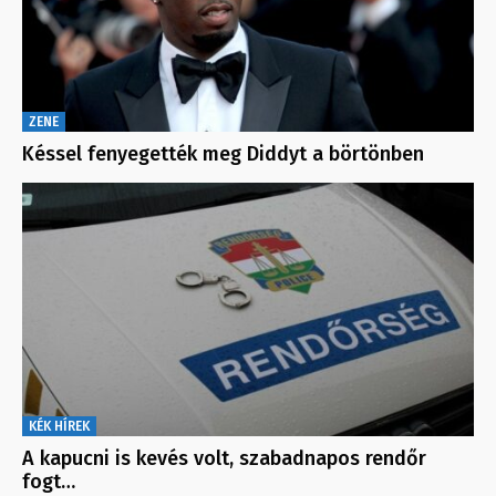
ZENE
Késsel fenyegették meg Diddyt a börtönben
KÉK HÍREK
A kapucni is kevés volt, szabadnapos rendőr
fogt…