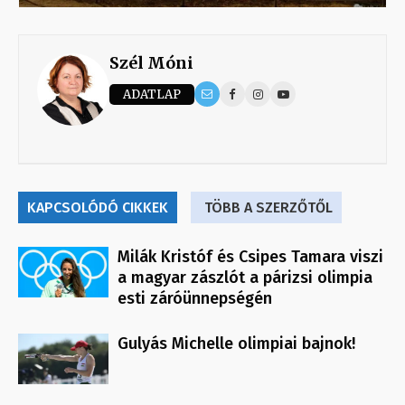
Szél Móni
ADATLAP
KAPCSOLÓDÓ CIKKEK
TÖBB A SZERZŐTŐL
Milák Kristóf és Csipes Tamara viszi
a magyar zászlót a párizsi olimpia
esti záróünnepségén
Gulyás Michelle olimpiai bajnok!