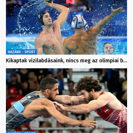
HAZÁNK - SPORT
Kikaptak vízilabdásaink, nincs meg az olimpiai b…