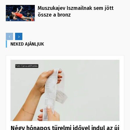
Muszukajev Iszmailnak sem jött
össze a bronz
NEKED AJÁNLJUK
Négy hónapos türelmi idővel indul az új