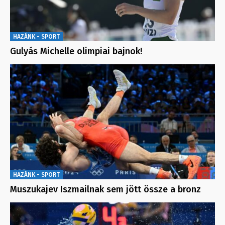
HAZÁNK - SPORT
Gulyás Michelle olimpiai bajnok!
HAZÁNK - SPORT
Muszukajev Iszmailnak sem jött össze a bronz