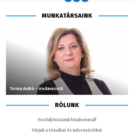
MUNKATÁRSAINK
Torma Anikó – irodavezető
I
RÓLUNK
Fordulj hozzánk bizalommal!
Várjuk a témákat és információkat