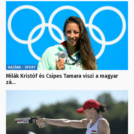
HAZÁNK - SPORT
Milák Kristóf és Csipes Tamara viszi a magyar
zá…