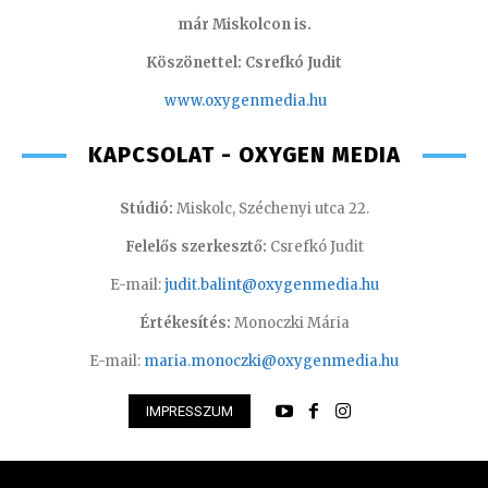
már Miskolcon is.
Köszönettel: Csrefkó Judit
www.oxyge
nmedia.hu
KAPCSOLAT - OXYGEN MEDIA
Stúdió:
Miskolc, Széchenyi utca 22.
Felelős szerkesztő:
Csrefkó Judit
E-mail:
judit.balint@oxygenmedia.hu
Értékesítés:
Monoczki Mária
E-mail:
maria.monoczki@oxygenmedia.hu
IMPRESSZUM