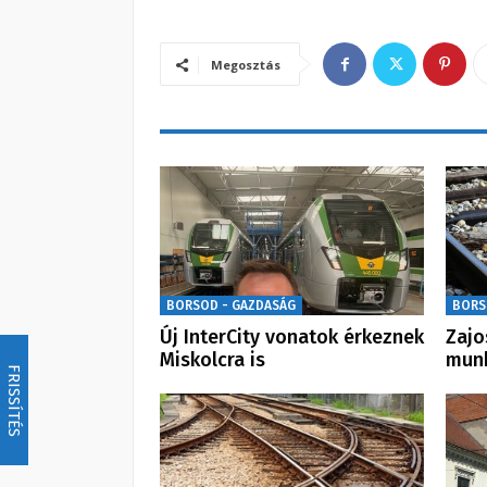
Megosztás
BORSOD - GAZDASÁG
BORS
Új InterCity vonatok érkeznek
Zajo
Miskolcra is
munk
FRISSÍTÉS