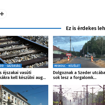
Ez is érdekes le
OD - GAZDASÁG
MISKOLC - KÖZÉLET
s éjszakai vasúti
Dolgoznak a Szeder utcába
ákra kell készülni aug…
sok lesz a forgalomk…