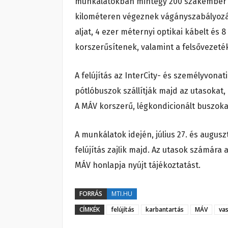
munkálatokban mintegy 200 szakember v
kilométeren végeznek vágányszabályozás
aljat, 4 ezer méternyi optikai kábelt és 
korszerűsítenek, valamint a felsővezeté
A felújítás az InterCity- és személyvonat
pótlóbuszok szállítják majd az utasokat,
A MÁV korszerű, légkondicionált buszokat
A munkálatok idején, július 27. és augusz
felújítás zajlik majd. Az utasok számára 
MÁV honlapja nyújt tájékoztatást.
FORRÁS
MTI.HU
CÍMKÉK
felújítás
karbantartás
MÁV
va