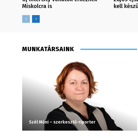
Miskolcra is
kell kész
MUNKATÁRSAINK
Szél Móni – szerkesztő-riporter