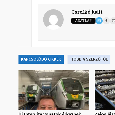
Csrefkó Judit
ADATLAP
KAPCSOLÓDÓ CIKKEK
TÖBB A SZERZŐTŐL
Új InterCity vonatok érkeznek
Zajos éjs