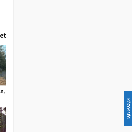
het
n,
KÖZÖSSÉG