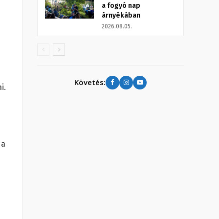
a fogyó nap
árnyékában
2026.08.05.
Követés:
i.
 a