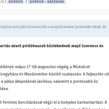
.20.
BORSOD
BORSOD - GAZDASÁG
övegben szereplő információk a megjelenéskor pontosak voltak, de
rtás miatt pótlóbuszok közlekednek majd Szerencs és
dődnek május 27-től augusztus végéig a Miskolcot
regyháza és Mezőzombor közötti szakaszán. A fejlesztés cél
a pálya állapotának javítása, valamint a pontosabb és
tása.
rd forintos beruházással végzi el a komplex karbantartást. A