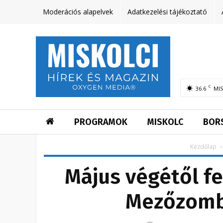
Moderációs alapelvek
Adatkezelési tájékoztató
C
36.6
MI
PROGRAMOK
MISKOLC
BOR
Kezdőlap
Május végétől fe
Mezőzomb