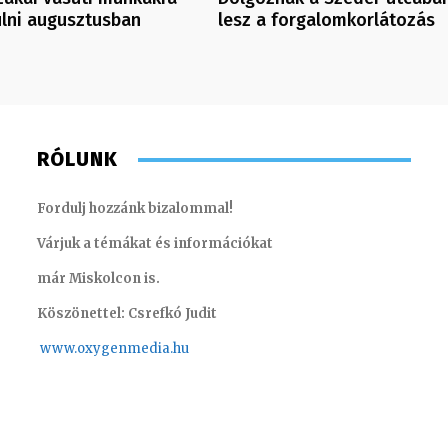
ülni augusztusban
lesz a forgalomkorlátozás
RÓLUNK
Fordulj hozzánk bizalommal!
Várjuk a témákat és információkat
már Miskolcon is.
Köszönettel: Csrefkó Judit
www.oxyge
nmedia.hu
Juhászné M. Veronika – könyvelő
Pénzes 