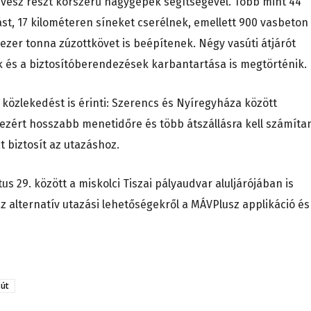
esz részt korszerű nagygépek segítségével. Több mint 44
t, 17 kilométeren síneket cserélnek, emellett 900 vasbeton
8 ezer tonna zúzottkövet is beépítenek. Négy vasúti átjárót
k és a biztosítóberendezések karbantartása is megtörténik.
i közlekedést is érinti: Szerencs és Nyíregyháza között
 ezért hosszabb menetidőre és több átszállásra kell számítan
 biztosít az utazáshoz.
tus 29. között a miskolci Tiszai pályaudvar aluljárójában is
az alternatív utazási lehetőségekről a MÁVPlusz applikáció és
sút