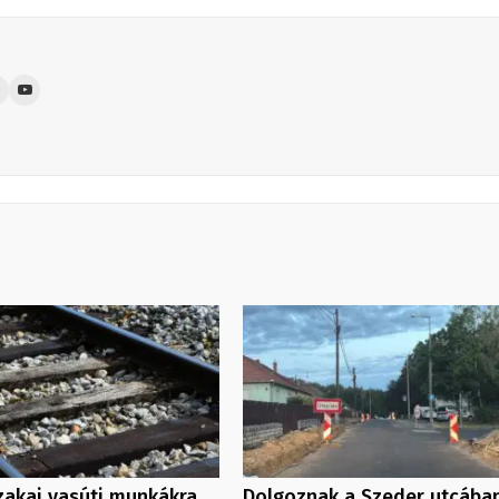
zakai vasúti munkákra
Dolgoznak a Szeder utcában