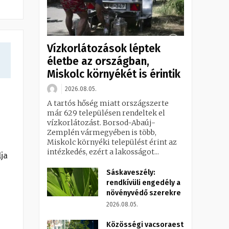
Vízkorlátozások léptek
életbe az országban,
Miskolc környékét is érintik
2026.08.05.
A tartós hőség miatt országszerte
már 629 településen rendeltek el
vízkorlátozást. Borsod-Abaúj-
Zemplén vármegyében is több,
Miskolc környéki települést érint az
intézkedés, ezért a lakosságot...
ja
Sáskaveszély:
rendkívüli engedély a
növényvédő szerekre
2026.08.05.
Közösségi vacsoraest