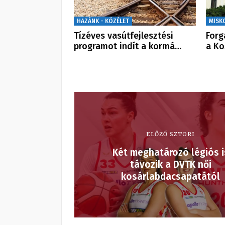
HAZÁNK - KÖZÉLET
MISK
Tízéves vasútfejlesztési
Forg
programot indít a kormá…
a Ko
ELŐZŐ SZTORI
Két meghatározó légiós i
távozik a DVTK női
kosárlabdacsapatától