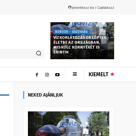
Jelentkezz be / Csatlakozz
BORSOD - GAZDASÁG
VÍZKORLÁTOZÁSOK LÉPTEK
ÉLETBE AZ ORSZÁGBAN,
MISKOLC KÖRNYÉKÉT IS
ÉRINTIK
KIEMELT
NEKED AJÁNLJUK