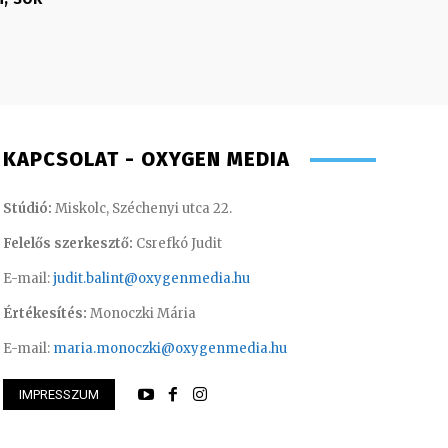
KAPCSOLAT - OXYGEN MEDIA
Stúdió:
Miskolc, Széchenyi utca 22.
Felelős szerkesztő:
Csrefkó Judit
E-mail:
judit.balint@oxygenmedia.hu
Értékesítés:
Monoczki Mária
E-mail:
maria.monoczki@oxygenmedia.hu
IMPRESSZUM
Anikó
Monoczki Mária – é