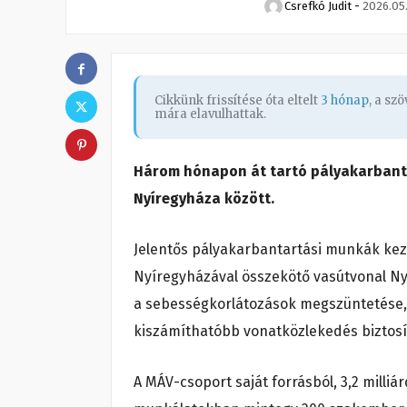
Csrefkó Judit
-
2026.05
Cikkünk frissítése óta eltelt
3 hónap
, a sz
mára elavulhattak.
Három hónapon át tartó pályakarbanta
Nyíregyháza között.
Jelentős pályakarbantartási munkák kez
Nyíregyházával összekötő vasútvonal Nyí
a sebességkorlátozások megszüntetése, 
kiszámíthatóbb vonatközlekedés biztosí
A MÁV-csoport saját forrásból, 3,2 milliá