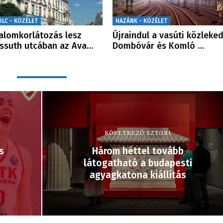
OLC - KÖZÉLET
HAZÁNK - KÖZÉLET
alomkorlátozás lesz
Újraindul a vasúti közleke
ssuth utcában az Ava…
Dombóvár és Komló …
KÖVETKEZŐ SZTORI
s
Három héttel tovább
látogatható a budapesti
agyagkatona kiállítás