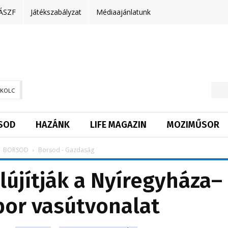
ÁSZF
Játékszabályzat
Médiaajánlatunk
SKOLC
SOD
HAZÁNK
LIFE MAGAZIN
MOZIMŰSOR
BORSOD
Borsod - Gazdaság
lújítják a Nyíregyháza–
or vasútvonalat