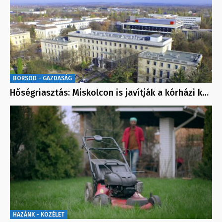
BORSOD - GAZDASÁG
Hőségriasztás: Miskolcon is javítják a kórházi k…
HAZÁNK - KÖZÉLET