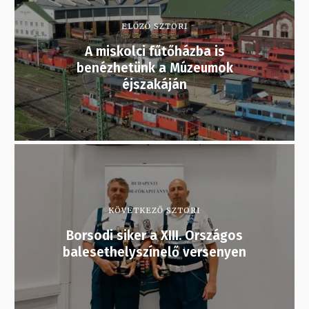
ELŐZŐ SZTORI
A miskolci fűtőházba is
benézhetünk a Múzeumok
éjszakáján
KÖVETKEZŐ SZTORI
Borsodi siker a XIII. Országos
balesethelyszínelő versenyen