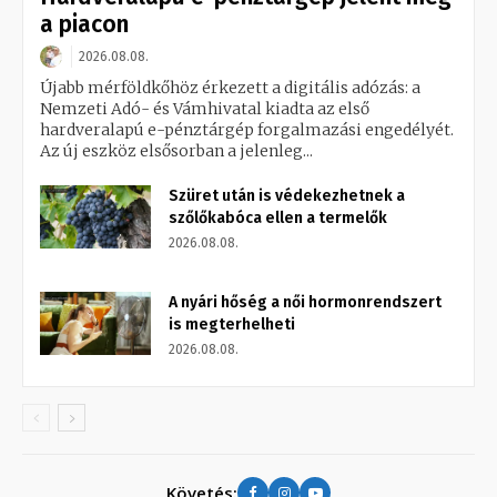
a piacon
2026.08.08.
Újabb mérföldkőhöz érkezett a digitális adózás: a
Nemzeti Adó- és Vámhivatal kiadta az első
hardveralapú e-pénztárgép forgalmazási engedélyét.
Az új eszköz elsősorban a jelenleg...
Szüret után is védekezhetnek a
szőlőkabóca ellen a termelők
2026.08.08.
A nyári hőség a női hormonrendszert
is megterhelheti
2026.08.08.
Követés: