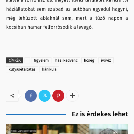
illetve a forró aszfalt helyett füves területet keresni. A
háziállatokat sem szabad az autóban egyedül hagyni,
még lehúzott ablaknál sem, mert a tűző napon a
kocsiban hamar felforrósodik a levegő.
CÍMKÉK
figyelem
házi kedvenc
hőség
ivóvíz
kutyasétáltatás
kánikula
Ez is érdekes lehet