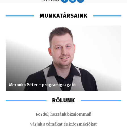
MUNKATÁRSAINK
Meronka Péter – programigazgató
F
RÓLUNK
Fordulj hozzánk bizalommal!
Várjuk a témákat és információkat