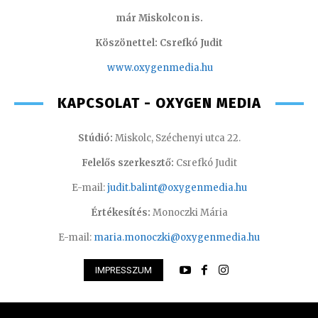
már Miskolcon is.
Köszönettel: Csrefkó Judit
www.oxyge
nmedia.hu
KAPCSOLAT - OXYGEN MEDIA
Stúdió:
Miskolc, Széchenyi utca 22.
Felelős szerkesztő:
Csrefkó Judit
E-mail:
judit.balint@oxygenmedia.hu
Értékesítés:
Monoczki Mária
E-mail:
maria.monoczki@oxygenmedia.hu
IMPRESSZUM