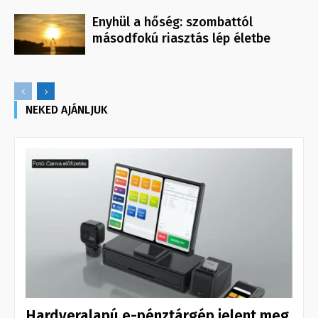
Enyhül a hőség: szombattól
másodfokú riasztás lép életbe
NEKED AJÁNLJUK
Hardveralapú e-pénztárgép jelent meg