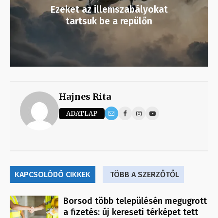
Ezeket az illemszabályokat
tartsuk be a repülőn
Hajnes Rita
ADATLAP
KAPCSOLÓDÓ CIKKEK
TÖBB A SZERZŐTŐL
Borsod több településén megugrott
a fizetés: új kereseti térképet tett