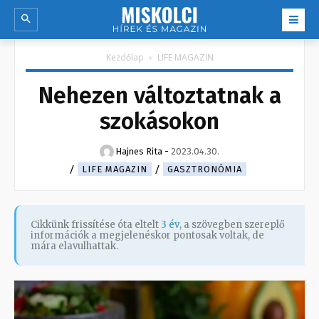
Kezdőlap
LIFE MAGAZIN
Nehezen változtatnak a
szokásokon
Hajnes Rita
-
2023.04.30.
LIFE MAGAZIN
GASZTRONÓMIA
Cikkünk frissítése óta eltelt
3 év
, a szövegben szereplő
információk a megjelenéskor pontosak voltak, de
mára elavulhattak.