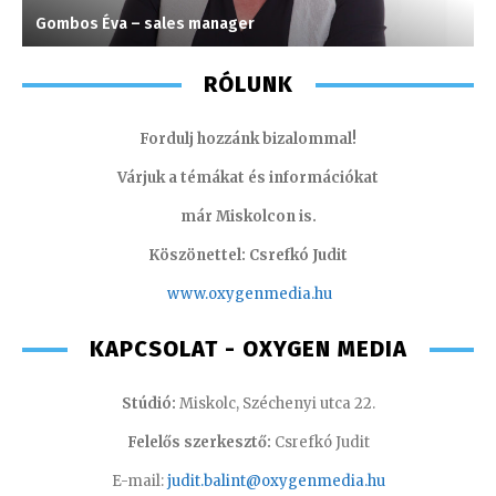
Gombos Éva – sales manager
F
RÓLUNK
Fordulj hozzánk bizalommal!
Várjuk a témákat és információkat
már Miskolcon is.
Köszönettel: Csrefkó Judit
www.oxyge
nmedia.hu
KAPCSOLAT - OXYGEN MEDIA
Stúdió:
Miskolc, Széchenyi utca 22.
Felelős szerkesztő:
Csrefkó Judit
E-mail:
judit.balint@oxygenmedia.hu