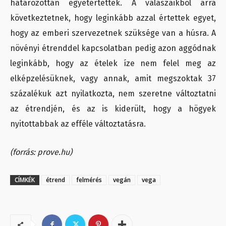
határozottan egyetértettek. A válaszaikból arra
következtetnek, hogy leginkább azzal értettek egyet,
hogy az emberi szervezetnek szüksége van a húsra. A
növényi étrenddel kapcsolatban pedig azon aggódnak
leginkább, hogy az ételek íze nem felel meg az
elképzelésüknek, vagy annak, amit megszoktak 37
százalékuk azt nyilatkozta, nem szeretne változtatni
az étrendjén, és az is kiderült, hogy a högyek
nyitottabbak az efféle változtatásra.
(forrás: prove.hu)
CÍMKÉK
étrend
felmérés
vegán
vega