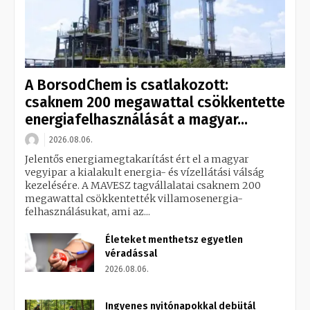
A BorsodChem is csatlakozott:
csaknem 200 megawattal csökkentette
energiafelhasználását a magyar...
2026.08.06.
Jelentős energiamegtakarítást ért el a magyar
vegyipar a kialakult energia- és vízellátási válság
kezelésére. A MAVESZ tagvállalatai csaknem 200
megawattal csökkentették villamosenergia-
felhasználásukat, ami az...
Életeket menthetsz egyetlen
véradással
2026.08.06.
Ingyenes nyitónapokkal debütál