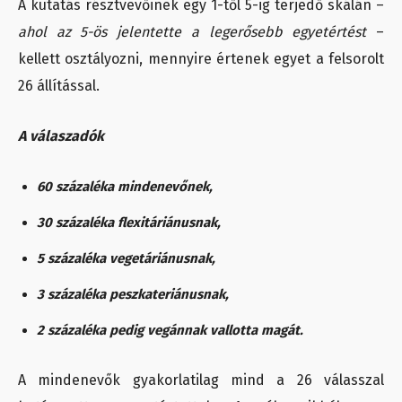
A kutatás résztvevőinek egy 1-től 5-ig terjedő skálán –
ahol az 5-ös jelentette a legerősebb egyetértést
–
kellett osztályozni, mennyire értenek egyet a felsorolt
26 állítással.
A válaszadók
60 százaléka mindenevőnek,
30 százaléka flexitáriánusnak,
5 százaléka vegetáriánusnak,
3 százaléka peszkateriánusnak,
2 százaléka pedig vegánnak vallotta magát.
A mindenevők gyakorlatilag mind a 26 válasszal