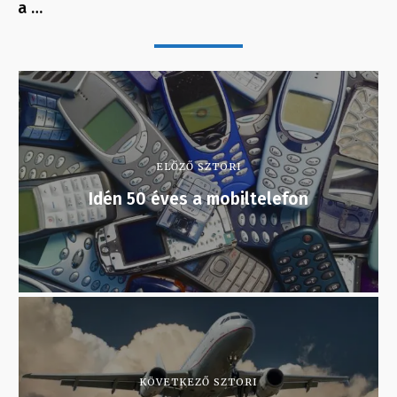
a …
ELŐZŐ SZTORI
Idén 50 éves a mobiltelefon
KÖVETKEZŐ SZTORI