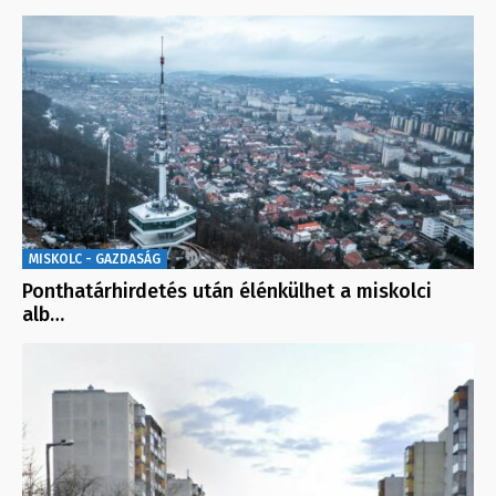
MISKOLC - GAZDASÁG
Ponthatárhirdetés után élénkülhet a miskolci
alb…