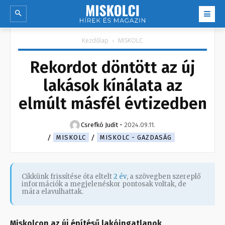
Kezdőlap
MISKOLC
Rekordot döntött az új
lakások kínálata az
elmúlt másfél évtizedben
Csrefkó Judit
-
2024.09.11.
MISKOLC
MISKOLC - GAZDASÁG
Cikkünk frissítése óta eltelt
2 év
, a szövegben szereplő
információk a megjelenéskor pontosak voltak, de
mára elavulhattak.
Miskolcon az új építésű lakóingatlanok