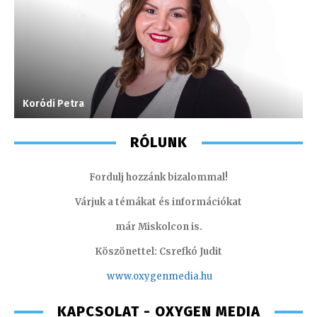
Koródi Petra
M
RÓLUNK
Fordulj hozzánk bizalommal!
Várjuk a témákat és információkat
már Miskolcon is.
Köszönettel: Csrefkó Judit
www.oxyge
nmedia.hu
KAPCSOLAT - OXYGEN MEDIA