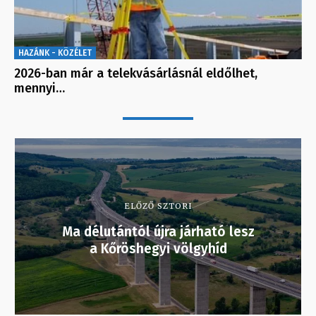
HAZÁNK - KÖZÉLET
2026-ban már a telekvásárlásnál eldőlhet,
mennyi…
ELŐZŐ SZTORI
Ma délutántól újra járható lesz
a Kőröshegyi völgyhíd