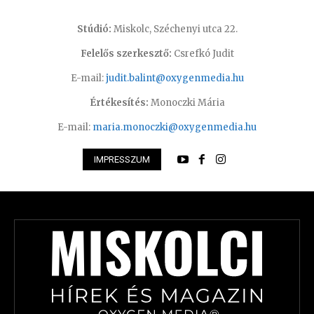
Stúdió:
Miskolc, Széchenyi utca 22.
Felelős szerkesztő:
Csrefkó Judit
E-mail:
judit.balint@oxygenmedia.hu
Értékesítés:
Monoczki Mária
E-mail:
maria.monoczki@oxygenmedia.hu
IMPRESSZUM