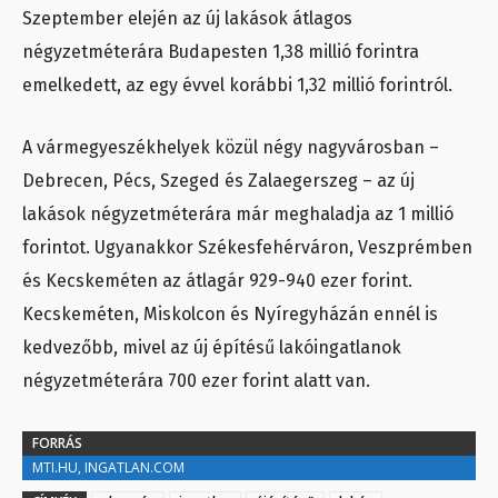
Szeptember elején az új lakások átlagos
négyzetméterára Budapesten 1,38 millió forintra
emelkedett, az egy évvel korábbi 1,32 millió forintról.
A vármegyeszékhelyek közül négy nagyvárosban –
Debrecen, Pécs, Szeged és Zalaegerszeg – az új
lakások négyzetméterára már meghaladja az 1 millió
forintot. Ugyanakkor Székesfehérváron, Veszprémben
és Kecskeméten az átlagár 929-940 ezer forint.
Kecskeméten, Miskolcon és Nyíregyházán ennél is
kedvezőbb, mivel az új építésű lakóingatlanok
négyzetméterára 700 ezer forint alatt van.
FORRÁS
MTI.HU, INGATLAN.COM