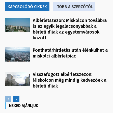
KAPCSOLÓDÓ CIKKEK
TÖBB A SZERZŐTŐL
Albérletszezon: Miskolcon továbbra
is az egyik legalacsonyabbak a
bérleti díjak az egyetemvárosok
között
Ponthatárhirdetés után élénkülhet a
miskolci albérletpiac
Visszafogott albérletszezon:
Miskolcon még mindig kedvezőek a
bérleti díjak
NEKED AJÁNLJUK