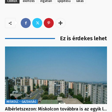
CÍMKÉK
elemzés
ingatlan
újépítésű
lakás
Ez is érdekes lehet
MISKOLC - GAZDASÁG
Albérletszezon: Miskolcon továbbra is az egyik l…