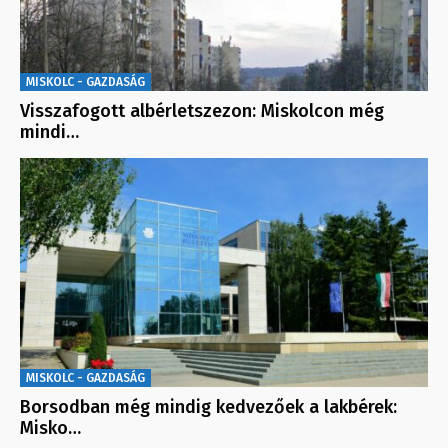
MISKOLC - GAZDASÁG
Visszafogott albérletszezon: Miskolcon még
mindi…
MISKOLC - GAZDASÁG
Borsodban még mindig kedvezőek a lakbérek:
Misko…