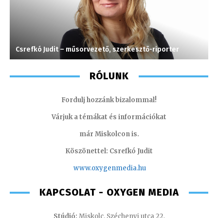
Csrefkó Judit – műsorvezető, szerkesztő-riporter
G
RÓLUNK
Fordulj hozzánk bizalommal!
Várjuk a témákat és információkat
már Miskolcon is.
Köszönettel: Csrefkó Judit
www.oxyge
nmedia.hu
KAPCSOLAT - OXYGEN MEDIA
Stúdió:
Miskolc, Széchenyi utca 22.