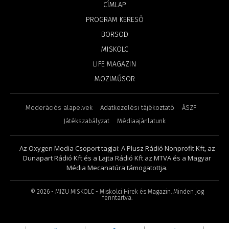
CÍMLAP
PROGRAM KERESŐ
BORSOD
MISKOLC
LIFE MAGAZIN
MOZIMŰSOR
Moderációs alapelvek
Adatkezelési tájékoztató
ÁSZF
Játékszabályzat
Médiaajánlatunk
Az Oxygen Media Csoport tagjai: A Plusz Rádió Nonprofit Kft, az
Dunapart Rádió Kft és a Lajta Rádió Kft az MTVA és a Magyar
Média Mecanatúra támogatottja.
©
2026
- MIZU MISKOLC - Miskolci Hírek és Magazin. Minden jog
fenntartva.