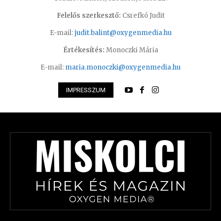
Felelős szerkesztő:
Csrefkó Judit
E-mail:
judit.balint@oxygenmedia.hu
Értékesítés:
Monoczki Mária
E-mail:
maria.monoczki@oxygenmedia.hu
IMPRESSZUM