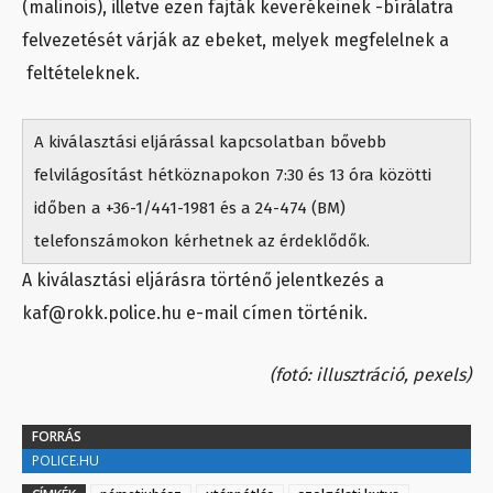
(malinois), illetve ezen fajták keverékeinek -bírálatra
felvezetését várják az ebeket, melyek megfelelnek a
feltételeknek.
A kiválasztási eljárással kapcsolatban bővebb
felvilágosítást hétköznapokon 7:30 és 13 óra közötti
időben a +36-1/441-1981 és a 24-474 (BM)
telefonszámokon kérhetnek az érdeklődők.
A kiválasztási eljárásra történő jelentkezés a
kaf@rokk.police.hu e-mail címen történik.
(fotó: illusztráció, pexels)
FORRÁS
POLICE.HU