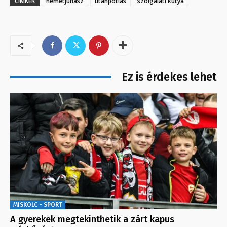
CÍMKÉK
németjuhász
utánpótlás
szolgálati kutya
Ez is érdekes lehet
MISKOLC - SPORT
A gyerekek megtekinthetik a zárt kapus