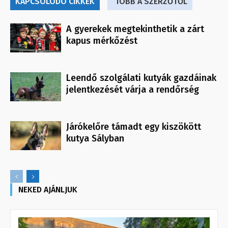
KAPCSOLÓDÓ CIKKEK
TÖBB A SZERZŐTŐL
A gyerekek megtekinthetik a zárt
kapus mérkőzést
Leendő szolgálati kutyák gazdáinak
jelentkezését várja a rendőrség
Járókelőre támadt egy kiszökött
kutya Sályban
NEKED AJÁNLJUK