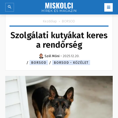
Kezdőlap
BORSOD
Szolgálati kutyákat keres
a rendőrség
Szél Móni
-
2025.12.20.
BORSOD
BORSOD - KÖZÉLET