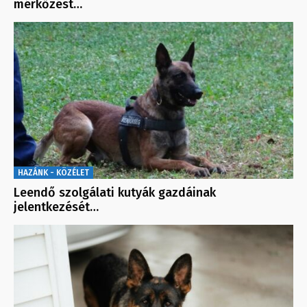
mérkőzést…
HAZÁNK - KÖZÉLET
Leendő szolgálati kutyák gazdáinak
jelentkezését…