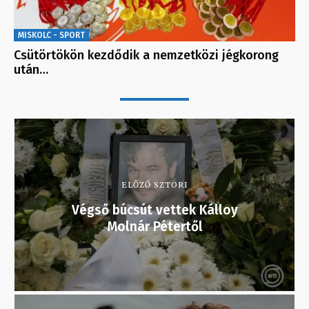
MISKOLC - SPORT
Csütörtökön kezdődik a nemzetközi jégkorong
után…
ELŐZŐ SZTORI
Végső búcsút vettek Kálloy
Molnár Pétertől