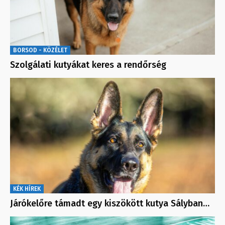
BORSOD - KÖZÉLET
Szolgálati kutyákat keres a rendőrség
KÉK HÍREK
Járókelőre támadt egy kiszökött kutya Sályban…