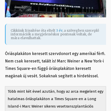
Cikkünk frissítése óta eltelt
3 év
, a szövegben szereplő
információk a megjelenéskor pontosak voltak, de
mára elavulhattak.
Óriásplakáton keresett szervdonort egy amerikai férfi.
Nem csak keresett, talált is! Marc Weiner a New York-i
Times Square-en függő óriásplakáton keresett
magának új vesét. Sokaknak segített a hirdetéssel.
Több mint két évvel azután, hogy az arca megjelent egy
hatalmas óriásplakáton a Times Square-en a Long
Island-i Marc Weiner sikeres vesetranszplantációs