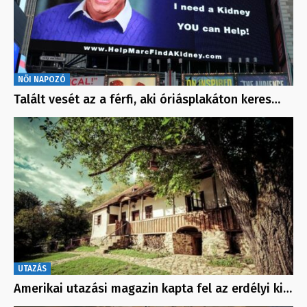
NŐI NAPOZÓ
Talált vesét az a férfi, aki óriásplakáton keres…
UTAZÁS
Amerikai utazási magazin kapta fel az erdélyi ki…