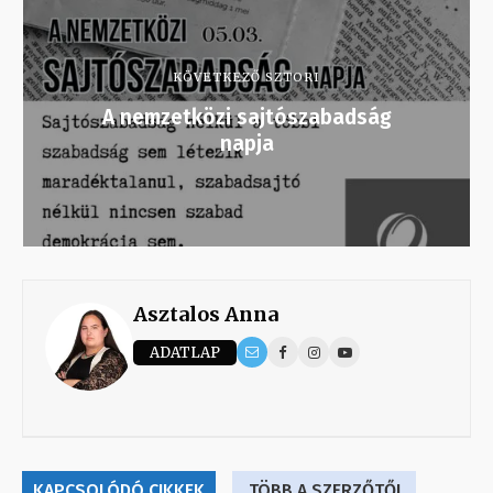
KÖVETKEZŐ SZTORI
A nemzetközi sajtószabadság
napja
Asztalos Anna
ADATLAP
KAPCSOLÓDÓ CIKKEK
TÖBB A SZERZŐTŐL