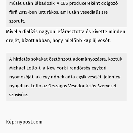
műtét után lábadozik. A CBS producereként dolgozó
férfi 2015-ben lett rákos, ami után vesedialízisre
szorult.
Mivel a dialízis nagyon lefárasztotta és kivette minden
erejét, bízott abban, hogy mielőbb kap új vesét.
A hirdetés sokakat ösztönzött adományozásra, köztük
Michael Lollo-t, a New York-i rendőrség egykori
nyomozóját, aki egy nőnek adta egyik veséjét. Jelenleg
nyugdíjas Lollo az Országos Vesedonációs Szervezet
szóvivője.
Kép: nypost.com