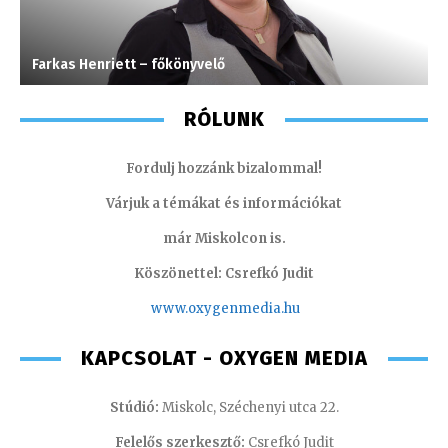
Farkas Henriett – főkönyvelő
J
RÓLUNK
Fordulj hozzánk bizalommal!
Várjuk a témákat és információkat
már Miskolcon is.
Köszönettel: Csrefkó Judit
www.oxyge
nmedia.hu
KAPCSOLAT - OXYGEN MEDIA
Stúdió:
Miskolc, Széchenyi utca 22.
Felelős szerkesztő:
Csrefkó Judit