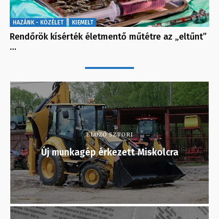
HAZÁNK - KÖZÉLET
KIEMELT
Rendőrök kísérték életmentő műtétre az „eltűnt”
…
ELŐZŐ SZTORI
Új munkagép érkezett Miskolcra