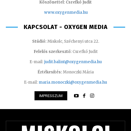
Köszönettel: Csrefkó Judit
www.oxyge
nmedia.hu
KAPCSOLAT - OXYGEN MEDIA
Stúdió:
Miskolc, Széchenyi utca 22.
Felelős szerkesztő:
Csrefkó Judit
E-mail:
judit.balint@oxygenmedia.hu
Értékesítés:
Monoczki Mária
E-mail:
maria.monoczki@oxygenmedia.hu
IMPRESSZUM