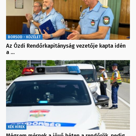
BORSOD - KÖZÉLET
Az Ózdi Rendőrkapitányság vezetője kapta idén
a …
KÉK HÍREK
Mégsem mérnek a jövő héten a rendőrök, pedig