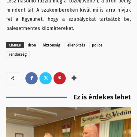
Lesz hasonló razzia még a közeljövőben, a drón pedig
mindent lát. A szakembereken kívül mi is arra hívjuk
fel a figyelmet, hogy a szabályokat tartsátok be,
balesetmentes kilométereket.
CÍMKÉK
drón
biztonság
ellenőrzés
police
rendőrség
Ez is érdekes lehet