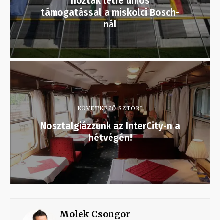
hoztak létre uniós
támogatással a miskolci Bosch-
nál
KÖVETKEZŐ SZTORI
Nosztalgiázzunk az InterCity-n a
hétvégén!
Molek Csongor