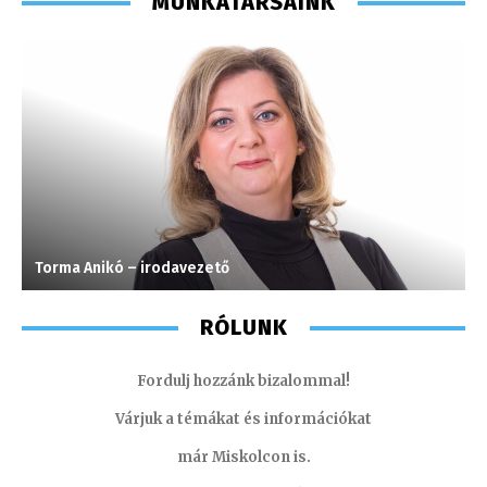
MUNKATÁRSAINK
Torma Anikó – irodavezető
I
RÓLUNK
Fordulj hozzánk bizalommal!
Várjuk a témákat és információkat
már Miskolcon is.