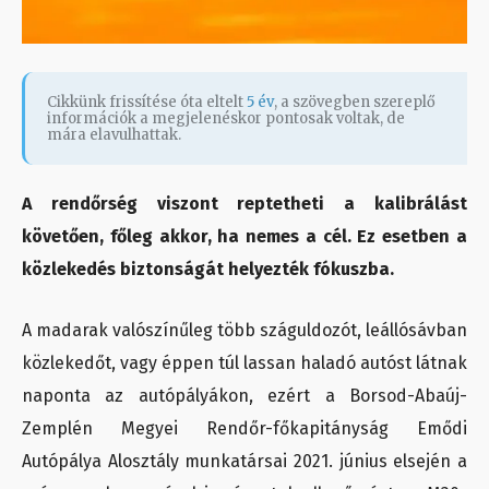
Cikkünk frissítése óta eltelt
5 év
, a szövegben szereplő
információk a megjelenéskor pontosak voltak, de
mára elavulhattak.
A rendőrség viszont reptetheti a kalibrálást
követően, főleg akkor, ha nemes a cél. Ez esetben a
közlekedés biztonságát helyezték fókuszba.
A madarak valószínűleg több száguldozót, leállósávban
közlekedőt, vagy éppen túl lassan haladó autóst látnak
naponta az autópályákon, ezért a Borsod-Abaúj-
Zemplén Megyei Rendőr-főkapitányság Emődi
Autópálya Alosztály munkatársai 2021. június elsején a