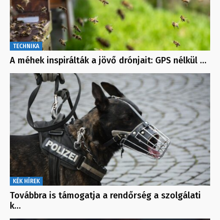
TECHNIKA
A méhek inspirálták a jövő drónjait: GPS nélkül …
KÉK HÍREK
Továbbra is támogatja a rendőrség a szolgálati
k…