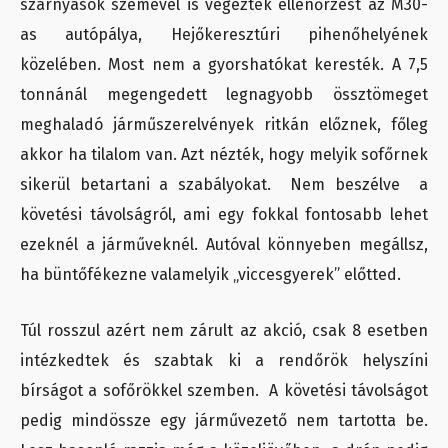
szárnyasok szemével is végeztek ellenőrzést az M30-
as autópálya, Hejőkeresztúri pihenőhelyének
közelében. Most nem a gyorshatókat keresték. A 7,5
tonnánál megengedett legnagyobb össztömeget
meghaladó járműszerelvények ritkán előznek, főleg
akkor ha tilalom van. Azt nézték, hogy melyik sofőrnek
sikerül betartani a szabályokat. Nem beszélve a
követési távolságról, ami egy fokkal fontosabb lehet
ezeknél a járműveknél. Autóval könnyeben megállsz,
ha büntőfékezne valamelyik „viccesgyerek” előtted.
Túl rosszul azért nem zárult az akció, csak 8 esetben
intézkedtek és szabtak ki a rendőrök helyszíni
bírságot a sofőrökkel szemben. A követési távolságot
pedig mindössze egy járművezető nem tartotta be.