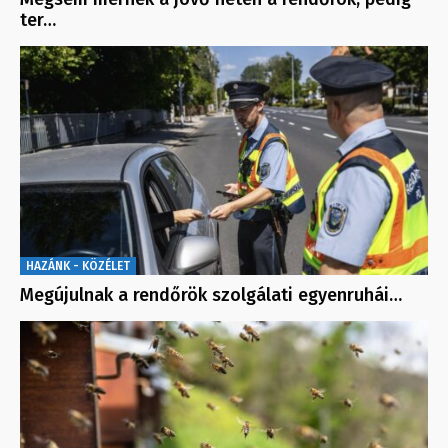
ter…
HAZÁNK - KÖZÉLET
Megújulnak a rendőrök szolgálati egyenruhái…