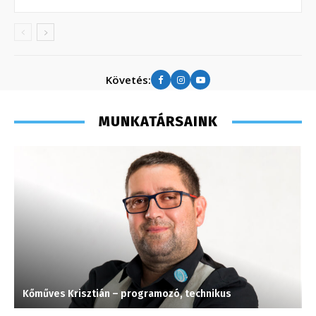
Követés:
MUNKATÁRSAINK
Kőműves Krisztián – programozó, technikus
L