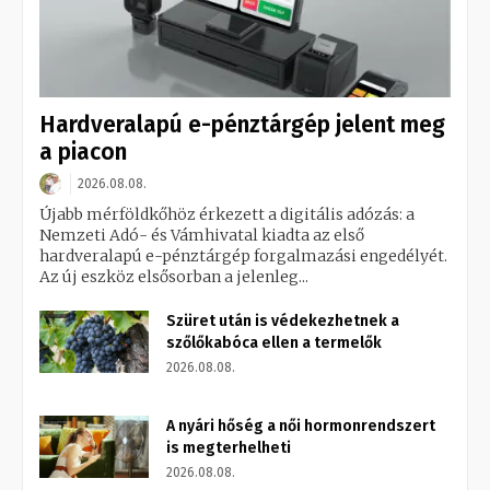
Hardveralapú e-pénztárgép jelent meg
a piacon
2026.08.08.
Újabb mérföldkőhöz érkezett a digitális adózás: a
Nemzeti Adó- és Vámhivatal kiadta az első
hardveralapú e-pénztárgép forgalmazási engedélyét.
Az új eszköz elsősorban a jelenleg...
Szüret után is védekezhetnek a
szőlőkabóca ellen a termelők
2026.08.08.
A nyári hőség a női hormonrendszert
is megterhelheti
2026.08.08.