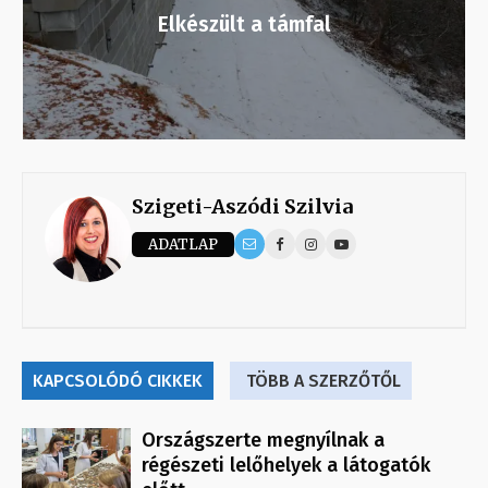
Elkészült a támfal
Szigeti-Aszódi Szilvia
ADATLAP
KAPCSOLÓDÓ CIKKEK
TÖBB A SZERZŐTŐL
Országszerte megnyílnak a
régészeti lelőhelyek a látogatók