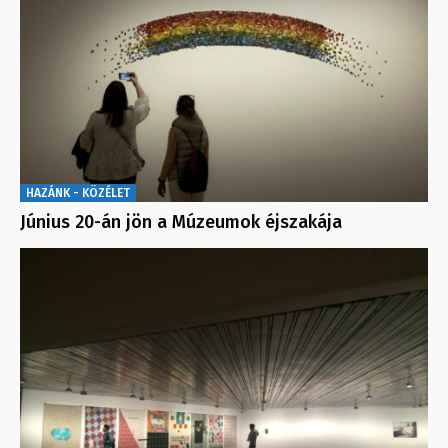
HAZÁNK - KÖZÉLET
Június 20-án jön a Múzeumok éjszakája