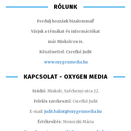
RÓLUNK
Fordulj hozzánk bizalommal!
Várjuk a témákat és információkat
már Miskolcon is.
Köszönettel: Csrefkó Judit
www.oxyge
nmedia.hu
KAPCSOLAT - OXYGEN MEDIA
Stúdió:
Miskolc, Széchenyi utca 22.
Felelős szerkesztő:
Csrefkó Judit
E-mail:
judit.balint@oxygenmedia.hu
Értékesítés:
Monoczki Mária