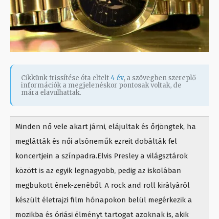
Cikkünk frissítése óta eltelt
4 év
, a szövegben szereplő
információk a megjelenéskor pontosak voltak, de
mára elavulhattak.
Minden nő vele akart járni, elájultak és őrjöngtek, ha
meglátták és női alsóneműk ezreit dobálták fel
koncertjein a színpadra.Elvis Presley a világsztárok
között is az egyik legnagyobb, pedig az iskolában
megbukott ének-zenéből. A rock and roll királyáról
készült életrajzi film hónapokon belül megérkezik a
mozikba és óriási élményt tartogat azoknak is, akik