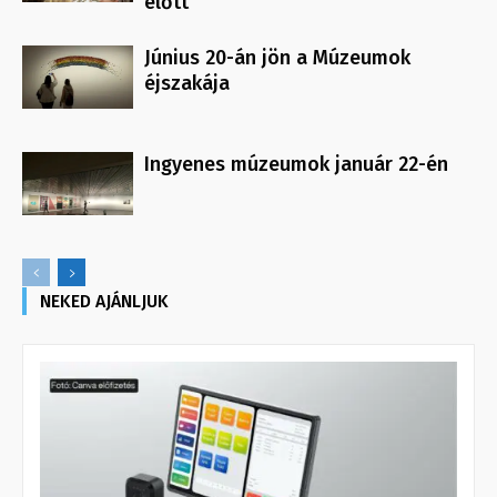
előtt
Június 20-án jön a Múzeumok
éjszakája
Ingyenes múzeumok január 22-én
NEKED AJÁNLJUK