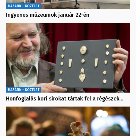
HAZÁNK - KÖZÉLET
Ingyenes múzeumok január 22-én
HAZÁNK - KÖZÉLET
Honfoglalás kori sírokat tártak fel a régészek…