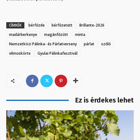
CÍMKÉK
bérfőzde
bérfőzetett
Brillante-2026
madárberkenye
magánfőzött
minta
Nemzetközi Pálinka- és Párlatverseny
párlat
szőlő
vilmoskörte
Gyulai Pálinkafesztivál
Ez is érdekes lehet