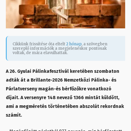
Cikkünk frissítése óta eltelt
2 hónap
, a szövegben
szereplő információk a megjelenéskor pontosak
voltak, de mára elavulhattak.
A 26. Gyulai Pálinkafesztivál keretében szombaton
adták át a Brillante-2026 Nemzetközi Pálinka- és
Párlatverseny magán-és bérfőzőkre vonatkozó
díjait. A versenyre 148 nevező 1366 mintát küldött,
ami a megméretés történetében abszolút rekordnak
számít.