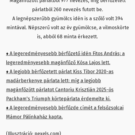
Magánfőzött párlatból 977 nevezés, míg bérfőzetett
párlatból 260 nevezés futott be.
A legnépszerűbb gyümölcs idén is a szőlő volt 394
mintával. Népszerű volt az év gyümölcse, a vilmoskörte
is, abból 68 minta érkezett.
♦ A legeredményesebb bérfőzető idén Fitos András; a
legeredményesebb magánfőző Kósa Lajos lett.
♦ A legjobb bérfőzetett párlat Kiss Tibor 2020-as
madárberkenye párlata lett; míg a legjobb
magánfőzött párlatot Cantoriu Krisztián 2025-ös
Packham's Triumph körtepárlata érdemelte ki.
♦ A legeredményesebb bérfőzde címét a felsőzsolcai
Mámor Pálinkaház kapta.
(Illusztráció: pexels.com)