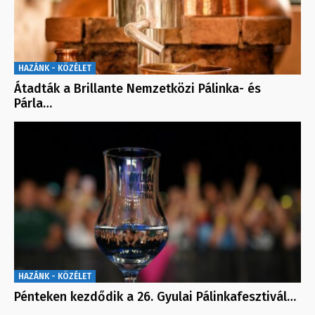
HAZÁNK - KÖZÉLET
Átadták a Brillante Nemzetközi Pálinka- és
Párla…
HAZÁNK - KÖZÉLET
Pénteken kezdődik a 26. Gyulai Pálinkafesztivál…