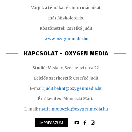
Várjuk a témákat és információkat
már Miskolcon is.
Köszönettel: Csrefkó Judit
www.oxyge
nmedia.hu
KAPCSOLAT - OXYGEN MEDIA
Stúdió:
Miskolc, Széchenyi utca 22.
Felelős szerkesztő:
Csrefkó Judit
E-mail:
judit.balint@oxygenmedia.hu
Értékesítés:
Monoczki Mária
E-mail:
maria.monoczki@oxygenmedia.hu
IMPRESSZUM