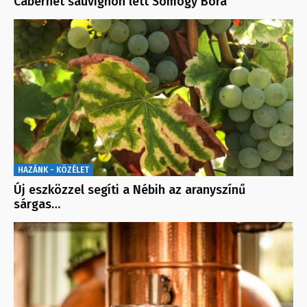
Cabernet sauvignon lett Somogy Bora
HAZÁNK - KÖZÉLET
Új eszközzel segíti a Nébih az aranyszínű
sárgas…