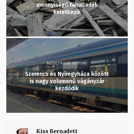
mennyiségű fahulladék
keletkezik
KÖVETKEZŐ SZTORI
Szerencs és Nyíregyháza között
is nagy volumenű vágányzár
kezdődik
Kiss Bernadett