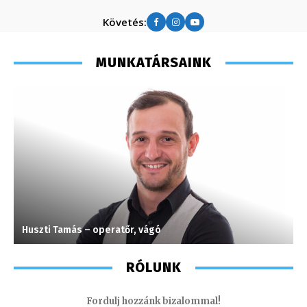
Követés:
MUNKATÁRSAINK
Huszti Tamás – operatőr, vágó
T
RÓLUNK
Fordulj hozzánk bizalommal!