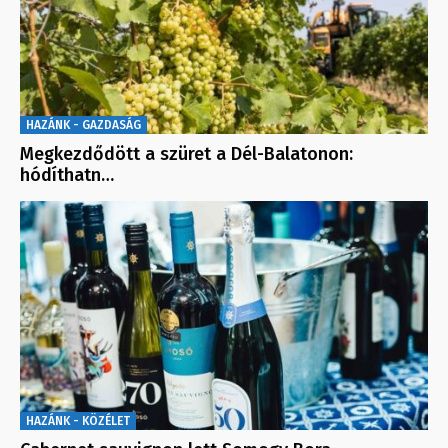
HAZÁNK - GAZDASÁG
Megkezdődött a szüret a Dél-Balatonon:
hódíthatn…
HAZÁNK - KÖZÉLET