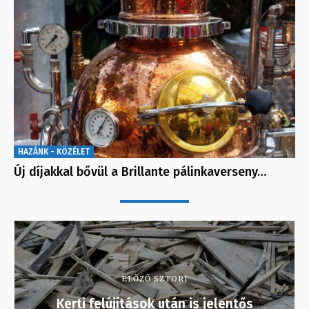
HAZÁNK - KÖZÉLET
Új díjakkal bővül a Brillante pálinkaverseny…
ELŐZŐ SZTORI
Kerti felújítások után is jelentős