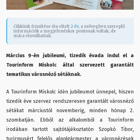
Cikkünk frissítése óta eltelt
2 év
, a szövegben szereplő
információk a megjelenéskor pontosak voltak, de
mára elavulhattak.
Március 9-én jubileumi, tizedik évada indul el a
Tourinform Miskolc által szervezett garantált
tematikus városnéző sétáknak.
A Tourinform Miskolc idén jubileumot ünnepel, hiszen
tizedik éve szervez rendszeresen garantált városnéző
sétákat márciustól novemberig, minden hónap 2.
szombatján. Ebből az alkalomból a Tourinform
irodában tartott sajtótájékoztatón Szopkó Tibor,
turizmusért felelős alpolgármester a városnézések