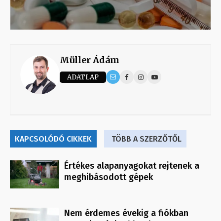
Müller Ádám
ADATLAP
KAPCSOLÓDÓ CIKKEK
TÖBB A SZERZŐTŐL
Értékes alapanyagokat rejtenek a
meghibásodott gépek
Nem érdemes évekig a fiókban