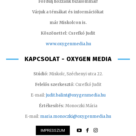
Fordulj hozzánk bizalommal!
Várjuk a témákat és információkat
már Miskolcon is.
Köszönettel: Csrefkó Judit
www.oxyge
nmedia.hu
KAPCSOLAT - OXYGEN MEDIA
Stúdió:
Miskolc, Széchenyi utca 22.
Felelős szerkesztő:
Csrefkó Judit
E-mail:
judit.balint@oxygenmedia.hu
Értékesítés:
Monoczki Mária
E-mail:
maria.monoczki@oxygenmedia.hu
IMPRESSZUM