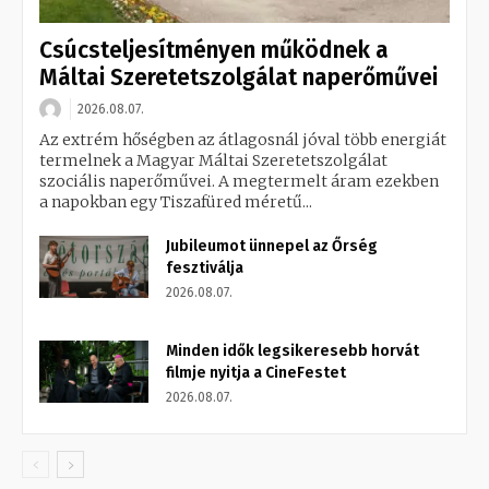
Csúcsteljesítményen működnek a
Máltai Szeretetszolgálat naperőművei
2026.08.07.
Az extrém hőségben az átlagosnál jóval több energiát
termelnek a Magyar Máltai Szeretetszolgálat
szociális naperőművei. A megtermelt áram ezekben
a napokban egy Tiszafüred méretű...
Jubileumot ünnepel az Őrség
fesztiválja
2026.08.07.
Minden idők legsikeresebb horvát
filmje nyitja a CineFestet
2026.08.07.