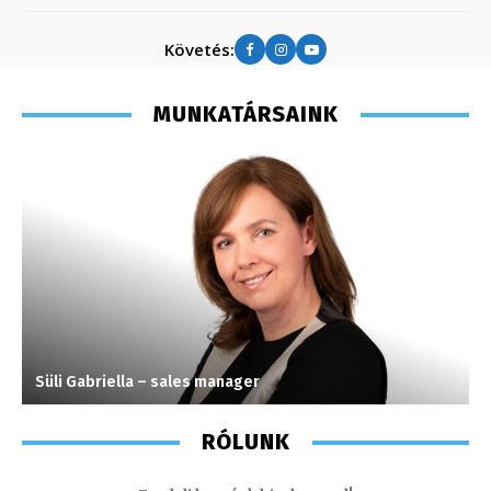
Követés:
MUNKATÁRSAINK
Süli Gabriella – sales manager
L
RÓLUNK