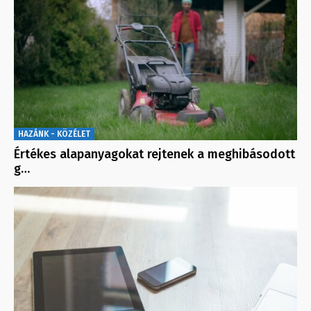
HAZÁNK - KÖZÉLET
Értékes alapanyagokat rejtenek a meghibásodott
g…