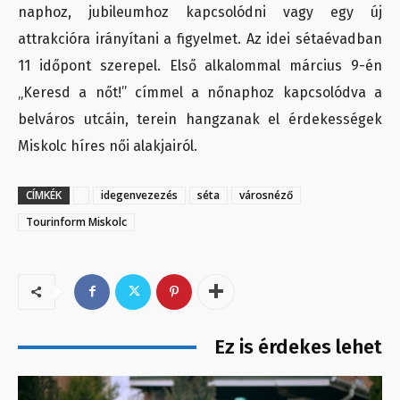
naphoz, jubileumhoz kapcsolódni vagy egy új
attrakcióra irányítani a figyelmet. Az idei sétaévadban
11 időpont szerepel. Első alkalommal március 9-én
„Keresd a nőt!” címmel a nőnaphoz kapcsolódva a
belváros utcáin, terein hangzanak el érdekességek
Miskolc híres női alakjairól.
CÍMKÉK
idegenvezezés
séta
városnéző
Tourinform Miskolc
Ez is érdekes lehet