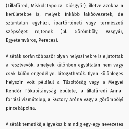
(Lillafüred, Miskolctapolca, Diósgyőr), illetve azokba a
kerületekbe is, melyek inkább lakóövezetek, de
számtalan egyházi, ipartörténeti vagy természeti
szépséget rejtenek (pl. Görömböly, Vasgyár,
Egyetemváros, Pereces).
A séták során többször olyan helyszínekre is eljutottak
a résztvevők, amelyek különben egyáltalán nem vagy
csak külön engedéllyel látogathatók. Ilyen különleges
helyszín volt például a Tűzoltóság vagy a Megyei
Rendőr Főkapitányság épülete, a lillafüredi Anna-
forrási vízműtelep, a Factory Aréna vagy a görömbölyi
pincekápolna.
A séták tematikája igyekszik mindig egy-egy nevezetes