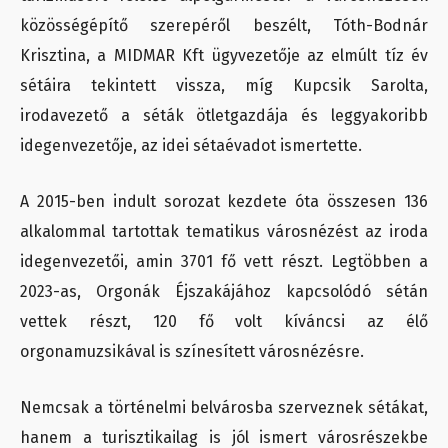
közösségépítő szerepéről beszélt, Tóth-Bodnár
Krisztina, a MIDMAR Kft ügyvezetője az elmúlt tíz év
sétáira tekintett vissza, míg Kupcsik Sarolta,
irodavezető a séták ötletgazdája és leggyakoribb
idegenvezetője, az idei sétaévadot ismertette.
A 2015-ben indult sorozat kezdete óta összesen 136
alkalommal tartottak tematikus városnézést az iroda
idegenvezetői, amin 3701 fő vett részt. Legtöbben a
2023-as, Orgonák Éjszakájához kapcsolódó sétán
vettek részt, 120 fő volt kíváncsi az élő
orgonamuzsikával is színesített városnézésre.
Nemcsak a történelmi belvárosba szerveznek sétákat,
hanem a turisztikailag is jól ismert városrészekbe