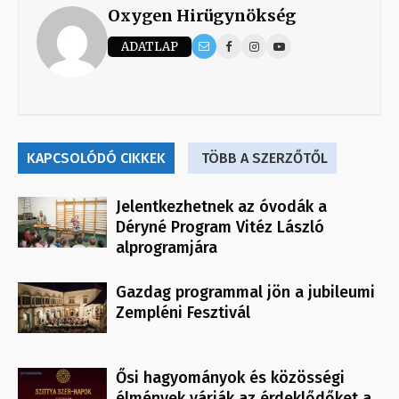
Oxygen Hirügynökség
ADATLAP
KAPCSOLÓDÓ CIKKEK
TÖBB A SZERZŐTŐL
Jelentkezhetnek az óvodák a
Déryné Program Vitéz László
alprogramjára
Gazdag programmal jön a jubileumi
Zempléni Fesztivál
Ősi hagyományok és közösségi
élmények várják az érdeklődőket a