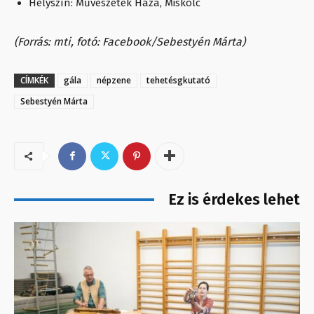
Helyszín: Művészetek Háza, Miskolc
(Forrás: mti, fotó: Facebook/Sebestyén Márta)
CÍMKÉK
gála
népzene
tehetésgkutató
Sebestyén Márta
Ez is érdekes lehet