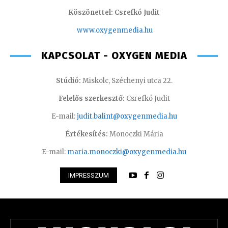
Köszönettel: Csrefkó Judit
www.oxyge
nmedia.hu
KAPCSOLAT - OXYGEN MEDIA
Stúdió:
Miskolc, Széchenyi utca 22.
Felelős szerkesztő:
Csrefkó Judit
E-mail:
judit.balint@oxygenmedia.hu
Értékesítés:
Monoczki Mária
E-mail:
maria.monoczki@oxygenmedia.hu
IMPRESSZUM