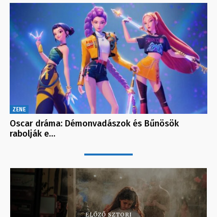
ZENE
Oscar dráma: Démonvadászok és Bűnösök
rabolják e…
ELŐZŐ SZTORI