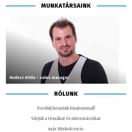
MUNKATÁRSAINK
Hudecz Attila – sales manager
G
RÓLUNK
Fordulj hozzánk bizalommal!
Várjuk a témákat és információkat
már Miskolcon is.