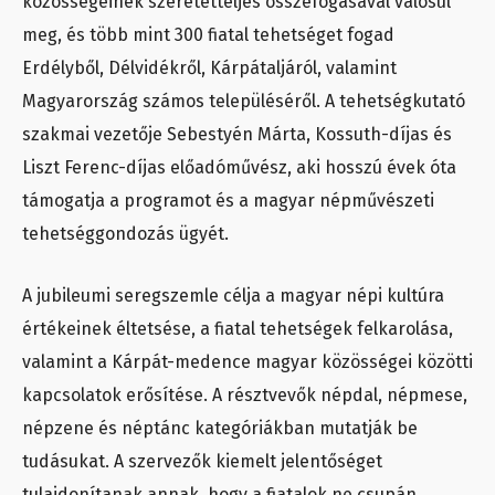
közösségeinek szeretetteljes összefogásával valósul
meg, és több mint 300 fiatal tehetséget fogad
Erdélyből, Délvidékről, Kárpátaljáról, valamint
Magyarország számos településéről. A tehetségkutató
szakmai vezetője Sebestyén Márta, Kossuth-díjas és
Liszt Ferenc-díjas előadóművész, aki hosszú évek óta
támogatja a programot és a magyar népművészeti
tehetséggondozás ügyét.
A jubileumi seregszemle célja a magyar népi kultúra
értékeinek éltetsése, a fiatal tehetségek felkarolása,
valamint a Kárpát-medence magyar közösségei közötti
kapcsolatok erősítése. A résztvevők népdal, népmese,
népzene és néptánc kategóriákban mutatják be
tudásukat. A szervezők kiemelt jelentőséget
tulajdonítanak annak, hogy a fiatalok ne csupán