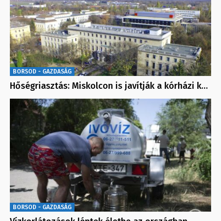
BORSOD - GAZDASÁG
Hőségriasztás: Miskolcon is javítják a kórházi k…
BORSOD - GAZDASÁG