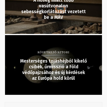
A hőség miatt több
vasútvonalon
sebességkorlátozást vezetett
be a MÁV
KÖVETKEZŐ SZTORI
Mesterséges tojáshéjból kikelő
csibék, űrmisszió a Föld
védőpajzsához és új kérdések
az Európa hold körül