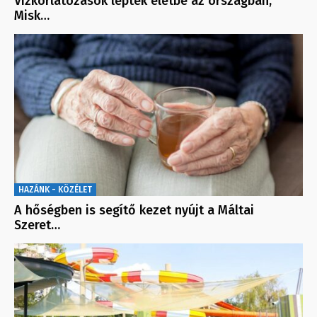
Vízkorlátozások léptek életbe az országban,
Misk…
HAZÁNK - KÖZÉLET
A hőségben is segítő kezet nyújt a Máltai
Szeret…