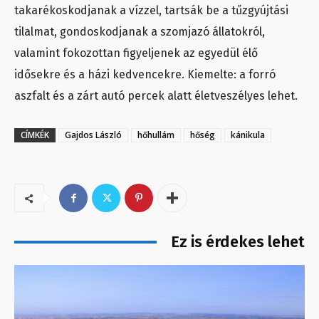
takarékoskodjanak a vízzel, tartsák be a tűzgyújtási
tilalmat, gondoskodjanak a szomjazó állatokról,
valamint fokozottan figyeljenek az egyedül élő
idősekre és a házi kedvencekre. Kiemelte: a forró
aszfalt és a zárt autó percek alatt életveszélyes lehet.
CÍMKÉK
Gajdos László
hőhullám
hőség
kánikula
Ez is érdekes lehet