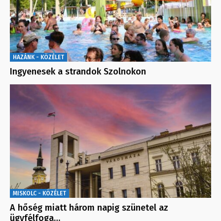
HAZÁNK - KÖZÉLET
Ingyenesek a strandok Szolnokon
MISKOLC - KÖZÉLET
A hőség miatt három napig szünetel az
ügyfélfoga…