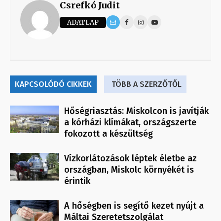
Csrefkó Judit
ADATLAP
KAPCSOLÓDÓ CIKKEK
TÖBB A SZERZŐTŐL
Hőségriasztás: Miskolcon is javítják
a kórházi klímákat, országszerte
fokozott a készültség
Vízkorlátozások léptek életbe az
országban, Miskolc környékét is
érintik
A hőségben is segítő kezet nyújt a
Máltai Szeretetszolgálat