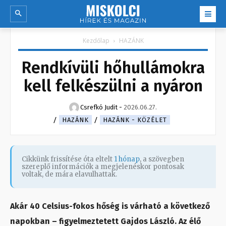
Kezdőlap
HAZÁNK
Rendkívüli hőhullámokra
kell felkészülni a nyáron
Csrefkó Judit
-
2026.06.27.
HAZÁNK
HAZÁNK - KÖZÉLET
Cikkünk frissítése óta eltelt
1 hónap
, a szövegben
szereplő információk a megjelenéskor pontosak
voltak, de mára elavulhattak.
Akár 40 Celsius-fokos hőség is várható a következő
napokban – figyelmeztetett Gajdos László. Az élő