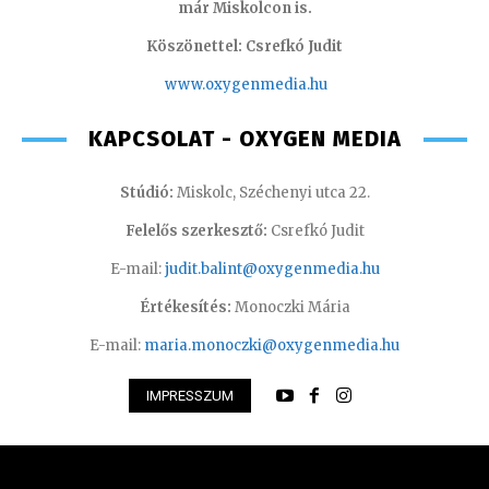
már Miskolcon is.
Köszönettel: Csrefkó Judit
www.oxyge
nmedia.hu
KAPCSOLAT - OXYGEN MEDIA
Stúdió:
Miskolc, Széchenyi utca 22.
Felelős szerkesztő:
Csrefkó Judit
E-mail:
judit.balint@oxygenmedia.hu
Értékesítés:
Monoczki Mária
E-mail:
maria.monoczki@oxygenmedia.hu
IMPRESSZUM