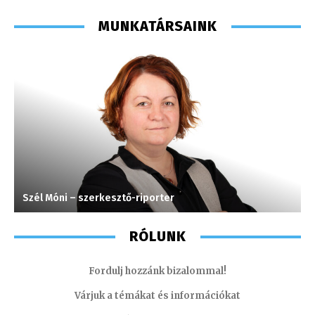
MUNKATÁRSAINK
Szél Móni – szerkesztő-riporter
T
RÓLUNK
Fordulj hozzánk bizalommal!
Várjuk a témákat és információkat