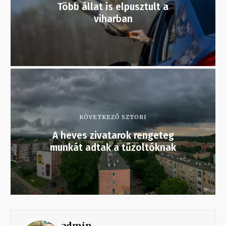
Több állat is elpusztult a
viharban
KÖVETKEZŐ SZTORI
A heves zivatarok rengeteg
munkát adtak a tűzoltóknak
admin