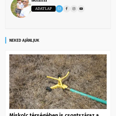
ADATLAP
NEKED AJÁNLJUK
Miskolc térségében is csontszáraz a