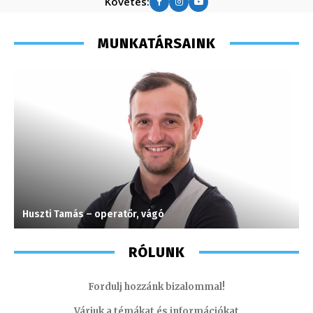
Követés:
MUNKATÁRSAINK
Huszti Tamás – operatőr, vágó
T
RÓLUNK
Fordulj hozzánk bizalommal!
Várjuk a témákat és információkat