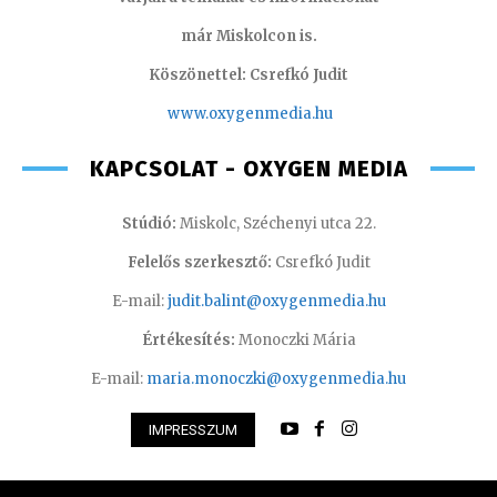
már Miskolcon is.
Köszönettel: Csrefkó Judit
www.oxyge
nmedia.hu
KAPCSOLAT - OXYGEN MEDIA
Stúdió:
Miskolc, Széchenyi utca 22.
Felelős szerkesztő:
Csrefkó Judit
E-mail:
judit.balint@oxygenmedia.hu
Értékesítés:
Monoczki Mária
E-mail:
maria.monoczki@oxygenmedia.hu
IMPRESSZUM