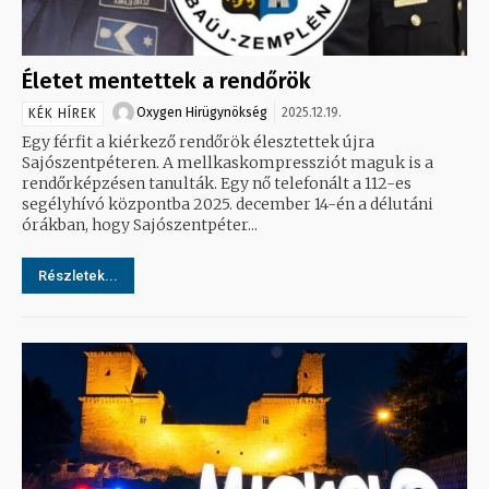
Életet mentettek a rendőrök
Oxygen Hirügynökség
2025.12.19.
KÉK HÍREK
Egy férfit a kiérkező rendőrök élesztettek újra
Sajószentpéteren. A mellkaskompressziót maguk is a
rendőrképzésen tanulták. Egy nő telefonált a 112-es
segélyhívó központba 2025. december 14-én a délutáni
órákban, hogy Sajószentpéter...
Részletek...