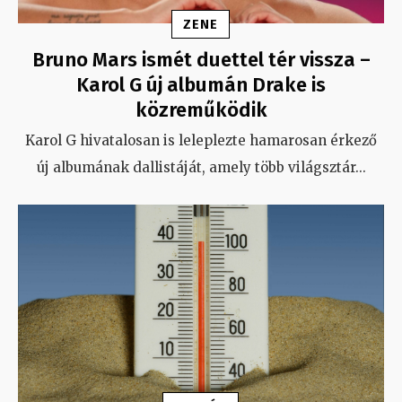
ZENE
Bruno Mars ismét duettel tér vissza –
Karol G új albumán Drake is
közreműködik
Karol G hivatalosan is leleplezte hamarosan érkező
új albumának dallistáját, amely több világsztár
...