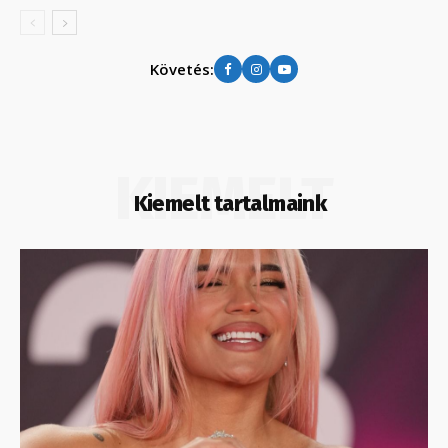
Követés:
KIEMELT
Kiemelt tartalmaink