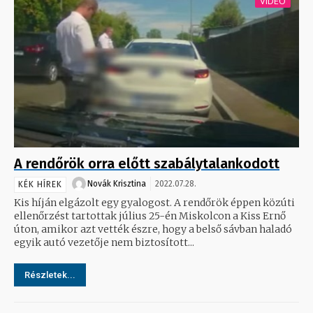
VIDEÓ
A rendőrök orra előtt szabálytalankodott
Novák Krisztina
2022.07.28.
KÉK HÍREK
Kis híján elgázolt egy gyalogost. A rendőrök éppen közúti
ellenőrzést tartottak július 25-én Miskolcon a Kiss Ernő
úton, amikor azt vették észre, hogy a belső sávban haladó
egyik autó vezetője nem biztosított...
Részletek...