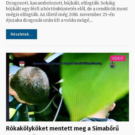
Drogozott, karambolozott, bújkált, elfogták. Sokáig
bújkált egy férfi a börtönbüntetés elől, de a rendőrök most
mégis elfogták. Az illető még 2016. november 25-én
éjszaka drogozás után ült a volán mögé,...
Részletek...
VIDEÓ
Rókakölyköket mentett meg a Simabőrű