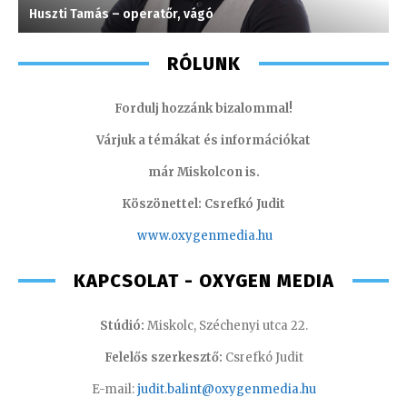
Huszti Tamás – operatőr, vágó
V
RÓLUNK
Fordulj hozzánk bizalommal!
Várjuk a témákat és információkat
már Miskolcon is.
Köszönettel: Csrefkó Judit
www.oxyge
nmedia.hu
KAPCSOLAT - OXYGEN MEDIA
Stúdió:
Miskolc, Széchenyi utca 22.
Felelős szerkesztő:
Csrefkó Judit
E-mail:
judit.balint@oxygenmedia.hu