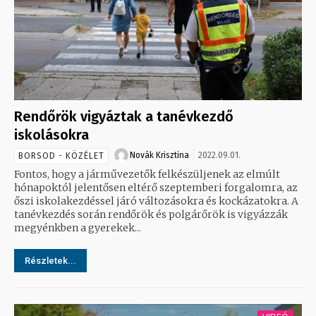
Rendőrök vigyáztak a tanévkezdő
iskolásokra
Novák Krisztina
2022.09.01.
BORSOD - KÖZÉLET
Fontos, hogy a járművezetők felkészüljenek az elmúlt
hónapoktól jelentősen eltérő szeptemberi forgalomra, az
őszi iskolakezdéssel járó változásokra és kockázatokra. A
tanévkezdés során rendőrök és polgárőrök is vigyázzák
megyénkben a gyerekek...
Részletek...