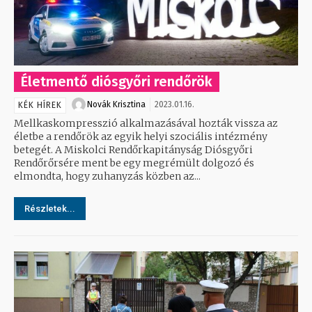
Életmentő diósgyőri rendőrök
Novák Krisztina
2023.01.16.
KÉK HÍREK
Mellkaskompresszió alkalmazásával hozták vissza az
életbe a rendőrök az egyik helyi szociális intézmény
betegét. A Miskolci Rendőrkapitányság Diósgyőri
Rendőrőrsére ment be egy megrémült dolgozó és
elmondta, hogy zuhanyzás közben az...
Részletek...