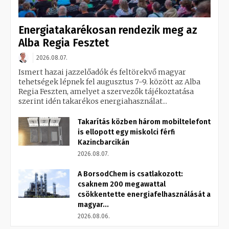
Energiatakarékosan rendezik meg az
Alba Regia Fesztet
2026.08.07.
Ismert hazai jazzelőadók és feltörekvő magyar
tehetségek lépnek fel augusztus 7-9. között az Alba
Regia Feszten, amelyet a szervezők tájékoztatása
szerint idén takarékos energiahasználat...
Takarítás közben három mobiltelefont
is ellopott egy miskolci férfi
Kazincbarcikán
2026.08.07.
A BorsodChem is csatlakozott:
csaknem 200 megawattal
csökkentette energiafelhasználását a
magyar...
2026.08.06.