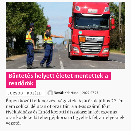
Büntetés helyett életet mentettek a
rendőrök
Novák Krisztina
2022.07.25.
BORSOD - KÖZÉLET
Éppen közúti ellenőrzést végeztek. A járőrök július 22-én,
nem sokkal délután öt óra után, a a 3-as számú főút
Nyékládháza és Emőd közötti útszakaszán két egymás
után közlekedő tehergépkocsira figyeltek fel, amelyeknek
vezetői...