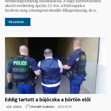
Rendőrkapitányság munkatársai. A nagy szemétszedési
akciót eredetileg április 22-ére, a Föld napjára
hirdette meg a Budapesti Rendőr-főkapitányság, de a...
Részletek...
Eddig tartott a bújócska a börtön elől
Horváth Szabolcs
2022.05.07.
KÉK HÍREK